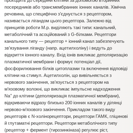
проходить до середини клітини за допомогою вторинних
посередників або трансмембранних іонних каналів. Хімічна
речовина, що специфічно з’єднується з рецептором,
називається лігандом цього рецептора. Залежно від
принципів роботи М.р. виділяють такі типи: канальний,
метаболічний та асоційований з G-білками. Рецептори
канального типу — рецептор + іонний канал забезпечують
зв’язування ліганду (напр. ацетилхоліну) і ведуть до
відкриття іонного каналу. Вхід іонів викликає деполяризацію
плазматичної мембрани і формує потенціал дії,
фосфорилювання білків цитоплазми та включення відповіді
клітини на стимул. Ацетилхолін, що вивільняється з
нервового закінчення, зв’язується з рецептором на
м’язовому волокні, що викликає імпульсне надходження
+
Na
до клітини (деполяризація плазматичної мембрани),
відкриваючи відразу близько 200 іонних каналів у ділянці
нервово-м’язового закінчення. Прикладом такого виду
рецепторів є N-холінорецептори, рецептори ГАМК, гліцинові
й глутаматні рецептори. Рецептори метаболічного типу
(рецептор + фермент (тирозинкіназа) регулює ріст,