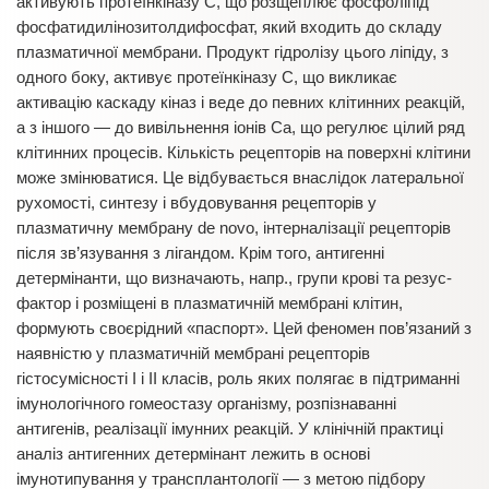
активують протеїнкіназу С, що розщеплює фосфоліпід
фосфатидилінозитолдифосфат, який входить до складу
плазматичної мембрани. Продукт гідролізу цього ліпіду, з
одного боку, активує протеїнкіназу С, що викликає
активацію каскаду кіназ і веде до певних клітинних реакцій,
а з іншого — до вивільнення іонів Са, що регулює цілий ряд
клітинних процесів. Кількість рецепторів на поверхні клітини
може змінюватися. Це відбувається внаслідок латеральної
рухомості, синтезу і вбудовування рецепторів у
плазматичну мембрану de novo, інтерналізації рецепторів
після зв’язування з лігандом. Крім того, антигенні
детермінанти, що визначають, напр., групи крові та резус-
фактор і розміщені в плазматичній мембрані клітин,
формують своєрідний «паспорт». Цей феномен пов’язаний з
наявністю у плазматичній мембрані рецепторів
гістосумісності І і ІІ класів, роль яких полягає в підтриманні
імунологічного гомеостазу організму, розпізнаванні
антигенів, реалізації імунних реакцій. У клінічній практиці
аналіз антигенних детермінант лежить в основі
імунотипування у трансплантології — з метою підбору