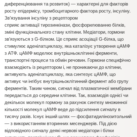
диференціювання та розвиток) — характерні для факторів
росту епідермісу, тромбоцитарного фактора росту, інсуліну.
Зв’язування інсуліну з рецептором
сприяє активації тирозинкінази, фосфорилюванню білків,
зміні функціонального стану клітини. Медіатори, гормони
зв’язуються з G-білком. Це сприяє асоціації G-білка, що
стимулює аденілатциклазу, яка каталізує утворення цАМФ
з АТФ. цАМФ моделює внутрішньоклітинні ферменти,
транспортні процеси та обмін речовин. Гормони специфічно
взаємодіють із рецептором і, не проникаючи до клітини,
активують аденілатциклазу, яка синтезує цАМФ, що
активує чи інгібує внутрішньоклітинний фермент або групу
ферментів. Таким чином, сигнал від плазматичної мембрани
передається до середини клітини. Так, взаємодія однієї чи
декількох молекул гормону за рахунок синтезу множинної
кількості молекул цАМФ веде до підсилення сигналу в
тисячу разів. Існує інший шлях — фосфатидилінозитольний
— з використанням вторинних месенджерів. Під дією
відповідного сигналу деякі нервові медіатори і білки