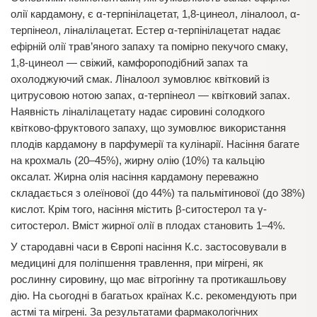
олії кардамону, є α-терпінілацетат, 1,8-цинеол, ліналоол, α-
терпінеол, ліналілацетат. Естер α-терпінілацетат надає
ефірній олії трав’яного запаху та помірно пекучого смаку,
1,8-цинеол — свіжий, камфороподібний запах та
охолоджуючий смак. Ліналоол зумовлює квітковий із
цитрусовою нотою запах, α-терпінеол — квітковий запах.
Наявність ліналілацетату надає сировині солодкого
квітково-фруктового запаху, що зумовлює використання
плодів кардамону в парфумерії та кулінарії. Насіння багате
на крохмаль (20–45%), жирну олію (10%) та кальцію
оксалат. Жирна олія насіння кардамону переважно
складається з олеїнової (до 44%) та пальмітинової (до 38%)
кислот. Крім того, насіння містить β-ситостерол та γ-
ситостерол. Вміст жирної олії в плодах становить 1–4%.
У стародавні часи в Європі насіння К.с. застосовували в
медицині для поліпшення травлення, при мігрені, як
рослинну сировину, що має вітрогінну та протикашльову
дію. На сьогодні в багатьох країнах К.с. рекомендують при
астмі та мігрені. За результатами фармакологічних