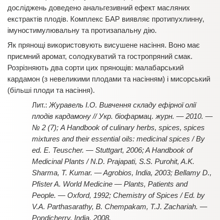
досліджень доведено анальгезивний ефект масляних
екстрактів плодів. Комплекс БАР виявляє протипухлинну,
імуностимулювальну та протизапальну дію.
Як прянощі використовують висушене насіння. Воно має
приємний аромат, солодкуватий та гостропряний смак.
Розрізняють два сорти цих прянощів: малабарський
кардамон (з невеликими плодами та насінням) і мисорський
(більші плоди та насіння).
Журавель І.О. Вивчення складу ефірної олії
плодів кардамону // Укр. біофармац. журн. — 2010. —
№ 2 (7); A Handbook of culinary herbs, spices, spices
mixtures and their essential oils: medicinal spices / Вy
ed. E. Teuscher. — Stuttgart, 2006; A Handbook of
Medicinal Plants / N.D. Prajapati, S.S. Purohit, A.K.
Sharma, T. Kumar. — Agrobios, India, 2003; Bellamy D.,
Pfister A. World Medicine — Plants, Patients and
People. — Oxford, 1992; Chemistry of Spices / Ed. by
V.A. Parthasarathy, B. Chempakam, T.J. Zachariah.
—
Pondicherry, India, 2008.