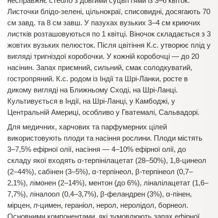
несправжнє стебло з довгими суцвіттями із 3–6 квіток.
Листочки блідо-зелені, цільнокраї, списовидні, досягають 70
см завд. та 8 см завш. У пазухах вузьких 3–4 см криючих
листків розташовуються по 1 квітці. Віночок складається з 3
жовтих вузьких пелюсток. Після цвітіння К.с. утворює плід у
вигляді тригніздої коробочки. У кожній коробочці — до 20
насінин. Запах приємний, сильний, смак солодкуватий,
гостропряний. К.с. родом із Індії та Шрі-Ланки, росте в
дикому вигляді на Ближньому Сході, на Шрі-Ланці.
Культивується в Індії, на Шрі-Ланці, у Камбоджі, у
Центральній Америці, особливо у Гватемалі, Сальвадорі.
Для медичних, харчових та парфумерних цілей
використовують плоди та насіння рослини. Плоди містять
3–7,5% ефірної олії, насіння — 4–10% ефірної олії, до
складу якої входять α-терпінілацетат (28–50%), 1,8-цинеол
(2–44%), сабінен (3–5%), α-терпінеол, β-терпінеол (0,7–
2,1%), лімонен (2–14%), ментон (до 6%), ліналілацетат (1,6–
7,7%), ліналоол (0,4–3,7%), β-феландрен (3%), α-пінен,
мірцен,
п
-цимен, гераніол, нерол, неролідол, борнеол.
Основними компонентами, які зумовлюють запах ефірної