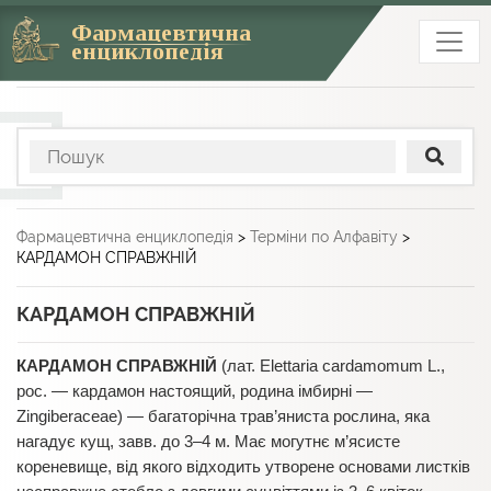
Фармацевтична
енциклопедія
Фармацевтична енциклопедія
>
Терміни по Алфавіту
>
КАРДАМОН СПРАВЖНІЙ
КАРДАМОН СПРАВЖНІЙ
КАРДАМОН СПРАВЖНІЙ
(лат. Elettaria cardamomum L.,
рос. — кардамон настоящий, родина імбирні —
Zingiberaceaе) — багаторічна трав’яниста рослина, яка
нагадує кущ, завв. до 3–4 м. Має могутнє м’ясисте
кореневище, від якого відходить утворене основами листків