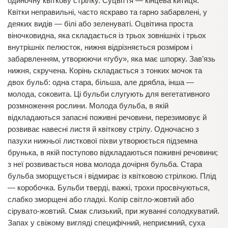
одиночну квіткову стрілку. Суцвіття — кінцева китиця.
Квітки неправильні, часто яскраво та гарно забарвлені, у
деяких видів — білі або зеленуваті. Оцвітина проста
віночковидна, яка складається із трьох зовнішніх і трьох
внутрішніх пелюсток, нижня відрізняється розміром і
забарвленням, утворюючи «губу», яка має шпорку. Зав’язь
нижня, скручена. Корінь складається з тонких мочок та
двох бульб: одна стара, більша, але дрябла, інша —
молода, соковита. Ці бульби слугують для вегетативного
розмноження рослини. Молода бульба, в якій
відкладаються запасні поживні речовини, перезимовує й
розвиває навесні листя й квіткову стрілу. Одночасно з
пазухи нижньої листкової піхви утворюється підземна
брунька, в якій поступово відкладаються поживні речовини;
з неї розвивається нова молода дочірня бульба. Стара
бульба зморщується і відмирає із квітковою стрілкою. Плід
— коробочка. Бульби тверді, важкі, трохи просвічуються,
слабко зморщені або гладкі. Колір світло-жовтий або
сірувато-жовтий. Смак слизький, при жуванні солодкуватий.
Запах у свіжому вигляді специфічний, неприємний, суха