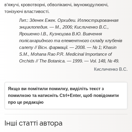
в’яжучі, кровотворні, обволікаючі, імуномодулюючі,
тонізуючі властивості.
Зденек Ежек. Орхидеи. Иллюстрированная
энциклопедия. — М., 2006; Кисличенко В.С.,
Ярошенко І.В., Кузнєцова В.Ю. Вивчення
полісахаридного та елементного складу клубенів
салепу // Вісн. фармації. — 2008. — № 1; Khasin
S.M., Mohana Rao P.R. Medicinal Importance of
Orchids // The Botanica. — 1999. — Vol. 148, № 49.
Кисличенко В.С.
Якщо ви помітили помилку, виділіть текст з
помилкою та натисніть Ctrl+Enter, щоб повідомити
про це редакцію
Інші статті автора