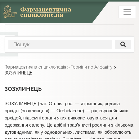
Фармацевтична
енциклопедія
Фармацевтична енциклопедія
>
Терміни по Алфавіту
>
ЗОЗУЛИНЕЦЬ
ЗОЗУЛИНЕЦЬ
ЗОЗУЛИНЕЦЬ
(лат. Orchis, рос. — ятрышник, родина
орхідні (зозулинцеві) — Orchidaceae) — рід європейських
орхідей, підземні органи яких використовуються для
одержання салепу. Це дрібні трав’янисті рослини з кількома
дуговидними, як у однодольних, листками, які обхоплюють