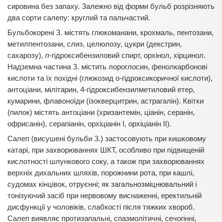
сировина без запаху. Залежно від форми бульб розрізняють
два сорти салепу: круглий та пальчастий.
Бульбокорені З. містять глюкоманани, крохмаль, пентозани,
метилпентозани, слиз, целюлозу, цукри (декстрин,
сахарозу),
п
-гідроксибензиловий спирт, орхінол, хірцинол.
Надземна частина З. містить лороглосин, фенолкарбонові
кислоти та їх похідні (глюкозид о-гідроксикоричної кислоти),
антоціани, мілітарин, 4-гідроксибензилметиловий етер,
кумарини, флавоноїди (ізокверцитрин, астрагалін). Квітки
(пилок) містять антоціани (хризантемін, ціанін, серанін,
офрисанін), серапіанін, орхіціанін І, орхіціанін ІІ).
Салеп (висушені бульби З.) застосовують при кишковому
катарі, при захворюваннях ШКТ, особливо при підвищеній
кислотності шлункового соку, а також при захворюваннях
верхніх дихальних шляхів, порожнини рота, при кашлі,
судомах кінцівок, отруєнні; як загальнозміцнювальний і
тонізуючий засіб при нервовому виснаженні, еректильній
дисфункції у чоловіків, слабкості після тяжких хвороб.
Салеп виявляє протизапальні, спазмолітичні, сечогінні,