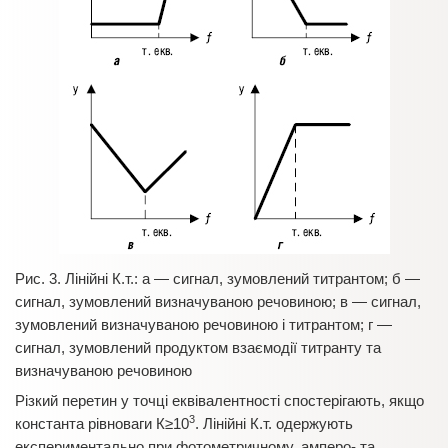
Рис. 3. Лінійні К.т.: а — сигнал, зумовлений титрантом; б —
сигнал, зумовлений визначуваною речовиною; в — сигнал,
зумовлений визначуваною речовиною і титрантом; г —
сигнал, зумовлений продуктом взаємодії титранту та
визначуваною речовиною
Різкий перетин у точці еквівалентності спостерігають, якщо
3
константа рівноваги К≥10
. Лінійні К.т. одержують
експериментально при фотометричному, амперо- та