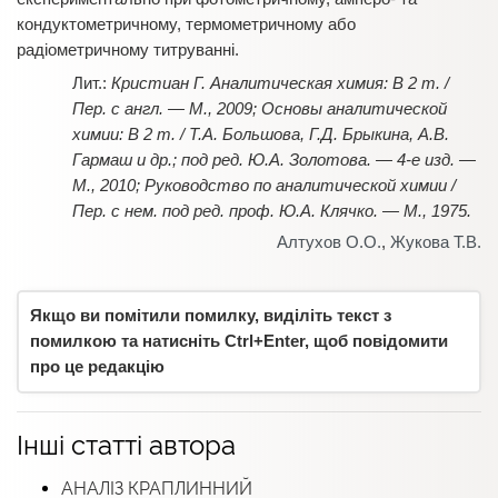
кондуктометричному, термометричному або
радіометричному титруванні.
Кристиан Г. Аналитическая химия: В 2 т. /
Пер. с англ. — М., 2009; Основы аналитической
химии: В 2 т. / Т.А. Большова, Г.Д. Брыкина, А.В.
Гармаш и др.; под ред. Ю.А. Золотова. — 4-е изд. —
М., 2010; Руководство по аналитической химии /
Пер. с нем. под ред. проф. Ю.А. Клячко. — М., 1975.
Алтухов О.О.
,
Жукова Т.В.
Якщо ви помітили помилку, виділіть текст з
помилкою та натисніть Ctrl+Enter, щоб повідомити
про це редакцію
Інші статті автора
АНАЛІЗ КРАПЛИННИЙ