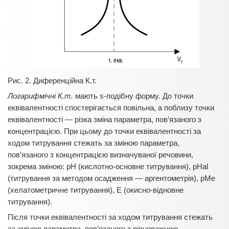
Рис. 2. Диференційна К.т.
Логарифмічні К.т.
мають s-подібну форму. До точки
еквівалентності спостерігається повільна, а поблизу точки
еквівалентності — різка зміна параметра, пов’язаного з
концентрацією. При цьому до точки еквівалентності за
ходом титрування стежать за зміною параметра,
пов’язаного з концентрацією визначуваної речовини,
зокрема зміною: рН (кислотно-основне титрування), pHal
(титрування за методом осадження — аргентометрія), рМе
(хелатометричне титрування), Е (окисно-відновне
титрування).
Після точки еквівалентності за ходом титрування стежать
за зміною параметра, пов’язаного з рівноважною