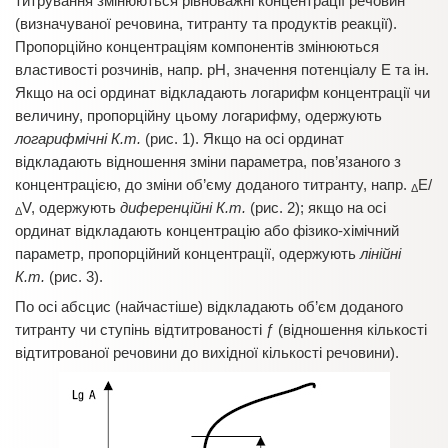
титрування змінюються рівноважні концентрації речовин
(визначуваної речовина, титранту та продуктів реакції).
Пропорційно концентраціям компонентів змінюються
властивості розчинів, напр. рН, значення потенціалу Е та ін.
Якщо на осі ординат відкладають логарифм концентрації чи
величину, пропорційну цьому логарифму, одержують
логарифмічні К.т.
(рис. 1). Якщо на осі ординат
відкладають відношення зміни параметра, пов’язаного з
концентрацією, до зміни об’єму доданого титранту, напр.
E/
Δ
V, одержують
диференційні К.т.
(рис. 2); якщо на осі
Δ
ординат відкладають концентрацію або фізико-хімічний
параметр, пропорційний концентрації, одержують
лінійні
К.т.
(рис. 3).
По осі абсцис (найчастіше) відкладають об’єм доданого
титранту чи ступінь відтитрованості ƒ (відношення кількості
відтитрованої речовини до вихідної кількості речовини).