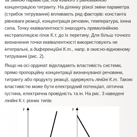
концентрацією титранту. На ділянку різкої зміни параметра
(стрибок титрування) впливають ряд факторів: константа
рівноваги реакції, концентрація речовин, температура, іонна
сила. Точку еквівалентності знаходять прямолінійною
екстраполяцією гілок К.т. до їх перетину. Для більш точного
визначення точки еквівалентності використовують не
інтегральні, а
диференційні К.т.
, напр. в окисно-відновному
титруванні (рис. 2).
Якщо на осі ординат відкладають властивість системи,
прямо пропорційну концентрації визначуваної речовини,
титранту або продукту реакції, одержують
лінійні К.т
. Такою
властивістю може бути електродний потенціал, оптична
густина, електрична провідність та ін. На рис. 3 наведені
лінійні К.т. різних типів: