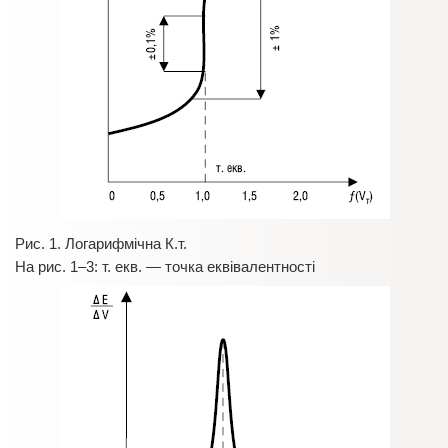
Рис. 1. Логарифмічна К.т.
На рис. 1–3: т. екв. — точка еквівалентності