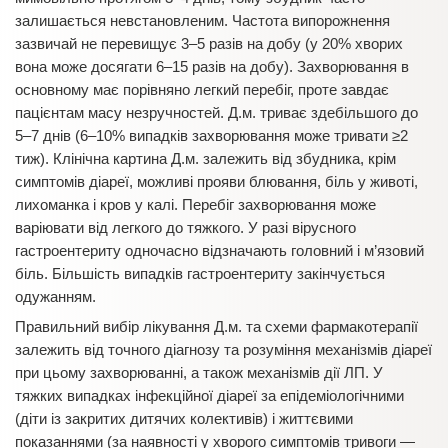
залишається невстановленим. Частота випорожнення
зазвичай не перевищує 3–5 разів на добу (у 20% хворих
вона може досягати 6–15 разів на добу). Захворювання в
основному має порівняно легкий перебіг, проте завдає
пацієнтам масу незручностей. Д.м. триває здебільшого до
5–7 днів (6–10% випадків захворювання може тривати ≥2
тиж). Клінічна картина Д.м. залежить від збудника, крім
симптомів діареї, можливі прояви блювання, біль у животі,
лихоманка і кров у калі. Перебіг захворювання може
варіювати від легкого до тяжкого. У разі вірусного
гастроентериту одночасно відзначають головний і м’язовий
біль. Більшість випадків гастроентериту закінчується
одужанням.
Правильний вибір лікування Д.м. та схеми фармакотерапії
залежить від точного діагнозу та розуміння механізмів діареї
при цьому захворюванні, а також механізмів дії ЛП. У
тяжких випадках інфекційної діареї за епідеміологічними
(діти із закритих дитячих колективів) і життєвими
показаннями (за наявності у хворого симптомів тривоги —