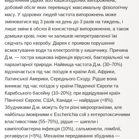
виділенням рідких або кашкоподібних випорожнень,
добовий обсяг яких перевищує максимальну фізіологічну
масу. У здорових людей частота випорожнень може
змінюватися від 3 разів на день до 3 разів на тиждень, і
лише зміни в обсязі й консистенції випорожнення, а також
домішки крові, гною чи залишків неперетравленої їжі
свідчать про хворобу. Діарея є проявом порушення
всмоктування води та електролітів у кишечнику. Причина
Д.м.
— гостра кишкова інфекція вірусної, бактеріальної чи
паразитарної природи. Найвища частота Д.м. (30–70%)
відзначається під час поїздок в країни Азії, Африки,
Латинської Америки, Середнього Сходу. Рідше вона
виникає під час поїздок у країни Південної Європи та
Карибського басейну (10–20%); при відвідуванні країн
Північної Європи, США, Канади — найрідше (<8%).
Збудниками Д.м. можуть бути різні мікроорганізми, але
найбільш імовірними є Escherichia coli з ентеротоксичними
властивостями (55–75%), рідше — шигели і
кампілобактерна інфекція (10%), сальмонели, лямблії,
ротавіруси (<5%). Механізм передавання збудника —