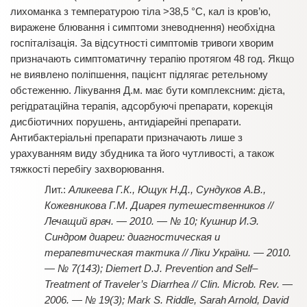
лихоманка з температурою тіла >38,5 °С, кал із кров’ю,
виражене блювання і симптоми зневоднення) необхідна
госпіталізація. За відсутності симптомів тривоги хворим
призначають симптоматичну терапію протягом 48 год. Якщо
не виявлено поліпшення, пацієнт підлягає ретельному
обстеженню. Лікування Д.м. має бути комплексним: дієта,
регідратаційна терапія, адсорбуючі препарати, корекція
дисбіотичних порушень, антидіарейні препарати.
Антибактеріальні препарати призначають лише з
урахуванням виду збудника та його чутливості, а також
тяжкості перебігу захворювання.
Аликеева Г.К., Ющук Н.Д., Сундуков А.В.,
Кожевникова Г.М. Диарея путешественников //
Лечащий врач. — 2010. — № 10; Кушнир И.Э.
Синдром диареи: диагностическая и
терапевтическая тактика // Ліки України. — 2010.
— № 7(143); Diemert D.J. Prevention and Self–
Treatment of Traveler’s Diarrhea // Clin. Microb. Rev. —
2006. — № 19(3); Mark S. Riddle, Sarah Arnold, David