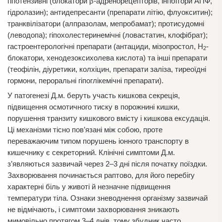
гіпотензивні (блокатори β-адренорецепторів, інгібітори АПФ,
гідролазин); антидепресанти (препарати літію, флуокситин);
транквілізатори (алпразолам, мепробамат); протисудомні
(леводопа); гіпохолестеринемічні (ловастатин, клофібрат);
гастроентерологічні препарати (антациди, мізопростол, Н
-
2
блокатори, хенодезоксихолева кислота) та інші препарати
(теофілін, діуретики, колхіцин, препарати заліза, тиреоїдні
гормони, пероральні гіпоглікемічні препарати).
У патогенезі Д.м. беруть участь кишкова секреція,
підвищення осмотичного тиску в порожнині кишки,
порушення транзиту кишкового вмісту і кишкова ексудація.
Ці механізми тісно пов’язані між собою, проте
переважаючим типом порушень іонного транспорту в
кишечнику є секреторний. Клінічні симптоми Д.м.
з’являються зазвичай через 2–3 дні після початку поїздки.
Захворювання починається раптово, для його перебігу
характерні біль у животі й незначне підвищення
температури тіла. Ознаки зневоднення організму зазвичай
не відмічають, і симптоми захворювання зникають
мимовільно протягом 3–4 днів, тому збудник часто