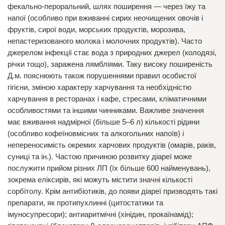
фекально-пероральний, шлях поширення — через їжу та
напої (особливо при вживанні сирих неочищених овочів і
фруктів, сирої води, морських продуктів, морозива,
непастеризованого молока і молочних продуктів). Часто
джерелом інфекції стає вода з природних джерел (колодязі,
річки тощо), заражена лямбліями. Таку високу поширеність
Д.м. пояснюють також порушеннями правил особистої
гігієни, зміною характеру харчування та необхідністю
харчування в ресторанах і кафе, стресами, кліматичними
особливостями та іншими чинниками. Важливе значення
має вживання надмірної (більше 5–6 л) кількості рідини
(особливо кофеїновмісних та алкогольних напоїв) і
непереносимість окремих харчових продуктів (омарів, раків,
суниці та ін.). Частою причиною розвитку діареї може
послужити прийом різних ЛП (їх більше 600 найменувань),
зокрема еліксирів, які можуть містити значні кількості
сорбітолу. Крім антибіотиків, до появи діареї призводять такі
препарати, як протипухлинні (цитостатики та
імуносупресори); антиаритмічні (хінідин, прокаїнамід);