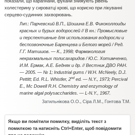
показали, що карагінани, фукани знижують рівень
холестер
ину у сироватці крові, що корисно при лікуванні
серцево-судинних захворювань.
Парчевский В.П., Шошина Е.В. Фикоколлоиды
красных и бурых водорослей // В кн.: Промысловые
и перспективные для использования водоросли и
беспозвоночные Баренцева и Белого морей / Ред.
Г.Г. Матишов. — К., 1998; Фармакология
некрахмальных полисахаридов / Ю.С. Хотимченко,
И.М. Ермак, А.Е. Бедняк и др. // Вестник ДВО РАН.
— 2005. — № 1; Industrial gums / W.H. McNeely, D.J.
nd
Pettitt; Еd. R.L. Whistler, 2
ed. — N.Y., 1973; Percival
E., Mc Dowell R.H. Chemistry and enzymology of
marine algal polysaccharides. — L-N.Y., 1967.
Затильнікова О.О.
,
Сіра Л.М.
,
Гонтова Т.М.
Якщо ви помітили помилку, виділіть текст з
помилкою та натисніть Ctrl+Enter, щоб повідомити