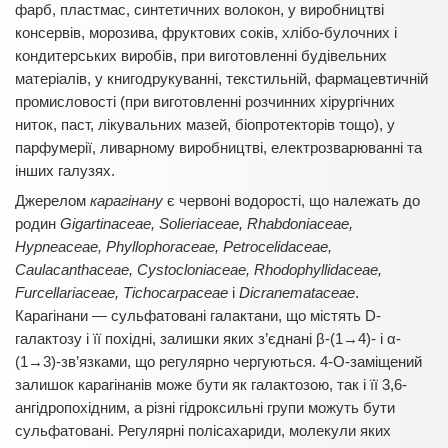
фарб, пластмас, синтетичних волокон, у виробництві
консервів, морозива, фруктових соків, хлібо-булочних і
кондитерських виробів, при виготовленні будівельних
матеріалів, у книгодрукуванні, текстильній, фармацевтичній
промисловості (при виготовленні розчинних хірургічних
ниток, паст, лікувальних мазей, біопротекторів тощо), у
парфумерії, ливарному виробництві, електрозварюванні та
інших галузях.
Джерелом
карагінану
є червоні водорості, що належать до
родин
Gigartinaceae, Solieriaceae, Rhabdoniaceae,
Hypneaceae, Phyllophoraceae, Petrocelidaceae,
Caulacanthaceae, Cystocloniaceae, Rhodophyllidaceae,
Furcellariaceae, Tichocarpaceae
і
Dicranemataceae
.
Карагінани — сульфатовані галактани, що містять D-
галактозу і її похідні, залишки яких з’єднані β-(1→4)- і α-
(1→3)-зв’язками, що регулярно чергуються. 4-О-заміщений
залишок карагінанів може бути як галактозою, так і її 3,6-
ангідропохідним, а різні гідроксильні групи можуть бути
сульфатовані. Регулярні полісахариди, молекули яких