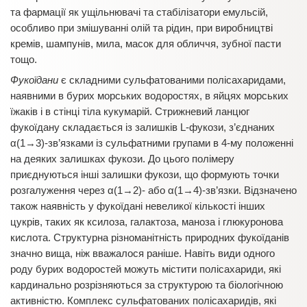
та фармації як ущільнювачі та стабілізатори емульсій,
особливо при змішуванні олій та рідин, при виробництві
кремів, шампунів, мила, масок для обличчя, зубної пасти
тощо.
Фукоїдани
є складними сульфатованими полісахаридами,
наявними в бурих морських водоростях, в яйцях морських
їжаків і в стінці тіла кукумарій. Стрижневий ланцюг
фукоїдану складається із залишків L-фукози, з’єднаних
α(1→3)-зв’язками із сульфатними групами в 4-му положенні
на деяких залишках фукози. До цього полімеру
приєднуються інші залишки фукози, що формують точки
розгалуження через α(1→2)- або α(1→4)-зв’язки. Відзначено
також наявність у фукоїдані невеликої кількості інших
цукрів, таких як ксилоза, галактоза, маноза і глюкуронова
кислота. Структурна різноманітність природних фукоїданів
значно вища, ніж вважалося раніше. Навіть види одного
роду бурих водоростей можуть містити полісахариди, які
кардинально розрізняються за структурою та біологічною
активністю. Комплекс сульфатованих полісахаридів, які