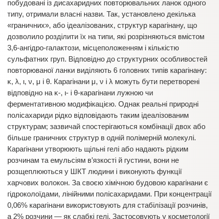
побудовані із дисахаридних повторювальних ланок одного
типу, отримали власні назви. Так, установлено декілька
«граничних», або ідеалізованих, структур карагінану, що
дозволило розділити їх на типи, які розрізняються вмістом
3,6-ангідро-галактози, місцеположенням і кількістю
сульфатних груп. Відповідно до структурних особливостей
повторюваної ланки виділяють 6 головних типів карагінану:
κ, λ, ι, ν, μ і θ. Карагінани μ, ν і λ можуть бути перетворені
відповідно на κ-, ι- і θ-карагінани лужною чи
ферментативною модифікацією. Однак реальні природні
полісахариди рідко відповідають таким ідеалізованим
структурам; зазвичай спостерігаються комбінації двох або
більше граничних структур в одній полімерній молекулі.
Карагінани утворюють щільні гелі або надають рідким
розчинам та емульсіям в’язкості й густини, вони не
розщеплюються у ШКТ людини і виконують функції
харчових волокон. За своєю хімічною будовою карагінани є
гідроколоїдами, лінійними полісахаридами. При концентрації
0,06% карагінани використовують для стабілізації розчинів,
а 2% розчини — як слабкі гелі. Застосовують у косметології