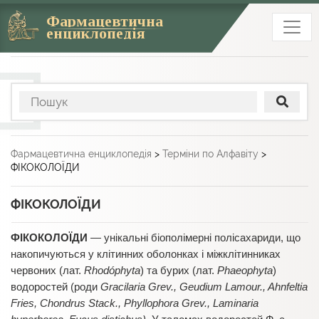
Фармацевтична
енциклопедія
Фармацевтична енциклопедія
>
Терміни по Алфавіту
>
ФІКОКОЛОЇДИ
ФІКОКОЛОЇДИ
ФІКОКОЛОЇДИ
— унікальні біополімерні полісахариди, що
накопичуються у клітинних оболонках і міжклітинниках
червоних (лат.
Rhodóphyta
) та бурих (лат.
Phaeophyta
)
водоростей (роди
Gracilaria Grev., Geudium Lamour., Ahnfeltia
Fries, Chondrus Stack., Phyllophora Grev., Laminaria