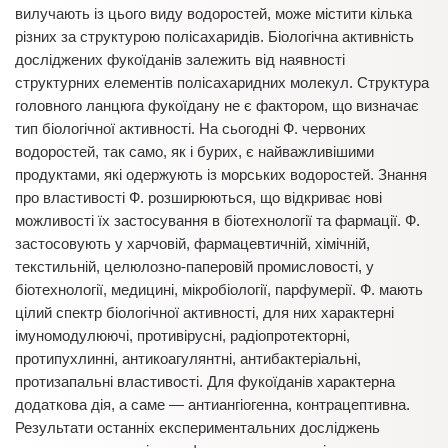
вилучають із цього виду водоростей, може містити кілька
різних за структурою полісахаридів. Біологічна активність
досліджених фукоїданів залежить від наявності
структурних елементів полісахаридних молекул. Структура
головного ланцюга фукоїдану не є фактором, що визначає
тип біологічної активності. На сьогодні Ф. червоних
водоростей, так само, як і бурих, є найважливішими
продуктами, які одержують із морських водоростей. Знання
про властивості Ф. розширюються, що відкриває нові
можливості їх застосування в біотехнології та фармації. Ф.
застосовують у харчовій, фармацевтичній, хімічній,
текстильній, целюлозно-паперовій промисловості, у
біотехнології, медицині, мікробіології, парфумерії. Ф. мають
цілий спектр біологічної активності, для них характерні
імуномодулюючі, противірусні, радіопротекторні,
протипухлинні, антикоагулянтні, антибактеріальні,
протизапальні властивості. Для фукоїданів характерна
додаткова дія, а саме — антиангіогенна, контрацептивна.
Результати останніх експериментальних досліджень