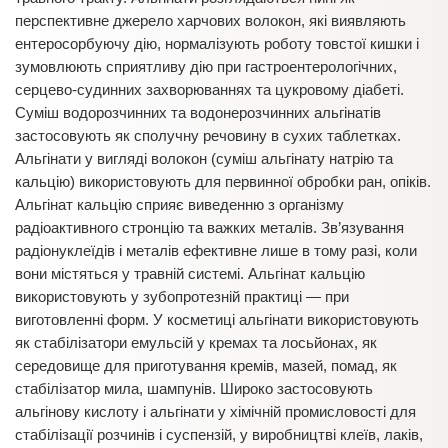
перспективне джерело харчових волокон, які виявляють
ентеросорбуючу дію, нормалізують роботу товстої кишки і
зумовлюють сприятливу дію при гастроентерологічних,
серцево-судинних захворюваннях та цукровому діабеті.
Суміш водорозчинних та водонерозчинних альгінатів
застосовують як сполучну речовину в сухих таблетках.
Альгінати у вигляді волокон (суміш альгінату натрію та
кальцію) використовують для первинної обробки ран, опіків.
Альгінат кальцію сприяє виведенню з організму
радіоактивного стронцію та важких металів. Зв’язування
радіонуклеїдів і металів ефективне лише в тому разі, коли
вони містяться у травній системі. Альгінат кальцію
використовують у зубопротезній практиці — при
виготовленні форм. У косметиці альгінати використовують
як стабілізатори емульсій у кремах та лосьйонах, як
середовище для приготування кремів, мазей, помад, як
стабілізатор мила, шампунів. Широко застосовують
альгінову кислоту і альгінати у хімічній промисловості для
стабілізації розчинів і суспензій, у виробництві клеїв, лаків,