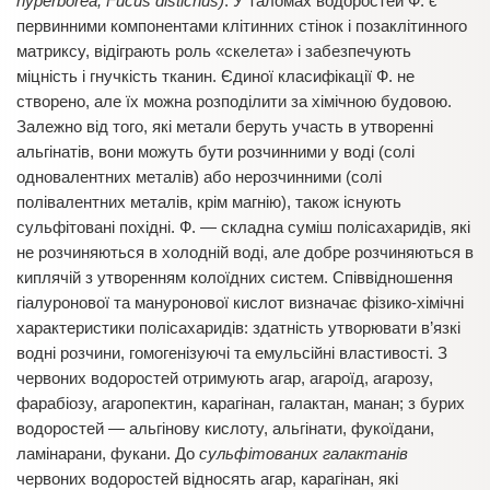
hyperborea, Fucus distichus)
. У таломах водоростей Ф. є
первинними компонентами клітинних стінок і позаклітинного
матриксу, відіграють роль «скелета» і забезпечують
міцність і гнучкість тканин. Єдиної класифікації Ф. не
створено, але їх можна розподілити за хімічною будовою.
Залежно від того, які метали беруть участь в утворенні
альгінатів, вони можуть бути розчинними у воді (солі
одновалентних металів) або нерозчинними (солі
полівалентних металів, крім магнію), також існують
сульфітовані похідні. Ф. — складна суміш полісахаридів, які
не розчиняються в холодній воді, але добре розчиняються в
киплячій з утворенням колоїдних систем. Співвідношення
гіалуронової та мануронової кислот визначає фізико-хімічні
характеристики полісахаридів: здатність утворювати в’язкі
водні розчини, гомогенізуючі та емульсійні властивості. З
червоних водоростей отримують агар, агароїд, агарозу,
фарабіозу, агаропектин, карагінан, галактан, манан; з бурих
водоростей — альгінову кислоту, альгінати, фукоїдани,
ламінарани, фукани. До
сульфітованих галактанів
червоних водоростей відносять агар, карагінан, які