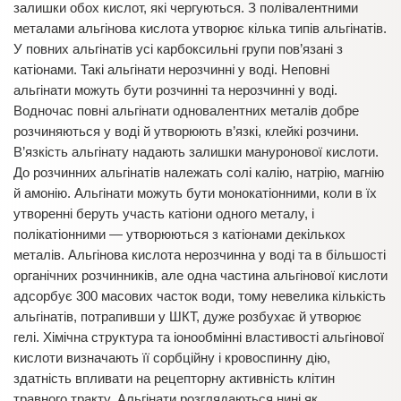
залишки обох кислот, які чергуються. З полівалентними
металами альгінова кислота утворює кілька типів альгінатів.
У повних альгінатів усі карбоксильні групи пов’язані з
катіонами. Такі альгінати нерозчинні у воді. Неповні
альгінати можуть бути розчинні та нерозчинні у воді.
Водночас повні альгінати одновалентних металів добре
розчиняються у воді й утворюють в’язкі, клейкі розчини.
В’язкість альгінату надають залишки мануронової кислоти.
До розчинних альгінатів належать солі калію, натрію, магнію
й амонію. Альгінати можуть бути монокатіонними, коли в їх
утворенні беруть участь катіони одного металу, і
полікатіонними — утворюються з катіонами декількох
металів. Альгінова кислота нерозчинна у воді та в більшості
органічних розчинників, але одна частина альгінової кислоти
адсорбує 300 масових часток води, тому невелика кількість
альгінатів, потрапивши у ШКТ, дуже розбухає й утворює
гелі. Хімічна структура та іонообмінні властивості альгінової
кислоти визначають її сорбційну і кровоспинну дію,
здатність впливати на рецепторну активність клітин
травного тракту. Альгінати розглядаються нині як