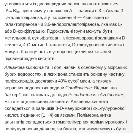
утворюються із дисахаридних ланок, що повторюються
[А→В]
, при цьому у положенні А — завжди є 3-зв’язана β-
n
D-галактопіраноза, а у положенні В — 4-зв’язана α-
галактопіраноза чи 3,6-ангідрогалактопіраноза, яка має L-
або D-конфігурацію. Гідроксильні групи можуть бути
метильовані, сульфатовані, глікозильоровані залишками D-
ксилози, 4-О-метил-L-галактози, D-глюкуронової кислоти і
можуть брати участь в утворенні циклічних кеталей
піровиноградної кислоти.
Альгінова кислота
та її солі наявні в основному у морських
бурих водоростях, в яких вона становить основну частину
полісахаридів, досягаючи 40% сухої маси, а також у
червоних водоростях родини
Corallinaceae
. Відомо, що
бактерії, які належать до родів
Pseudomonas
і
Azotobacter
,
містять ацетильовані альгінати. Альгінова кислота
складається із залишків β-D-мануронової і α-L-гулуронової
кислот, з’єднаних (1→4)-зв’язками. Полімерна нитка
альгінатів складається з гомополімерних полімануронових і
полігулуронових ділянок, чи блоків, між якими можуть бути