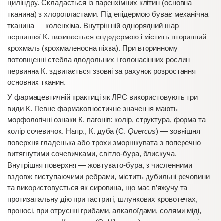
циліндру. Складається із паренхімних клітин (основна
тканина) з хлоропластами. Під епідермою буває механічна
тканина — коленхіма. Внутрішній однорядний шар
первинної К. називається ендодермою і містить вторинний
крохмаль (крохмаленосна піхва). При вторинному
потовщенні стебла дводольних і голонасінних рослин
первинна К. здвигається ззовні за рахунок розростання
основних тканин.
У фармацевтичній практиці як ЛРС використовують три
види К. Певне фармакогностичне значення мають
морфологічні ознаки К. пагонів: колір, структура, форма та
колір сочевичок. Напр., К. дуба (C.
Quercus
) — зовнішня
поверхня гладенька або трохи зморшкувата з поперечно
витягнутими сочевичками, світло-бура, блискуча.
Внутрішня поверхня — жовтувато-бура, з численними
вздовж виступаючими ребрами, містить дубильні речовини
та використовується як сировина, що має в’яжучу та
протизапальну дію при гастриті, шлункових кровотечах,
проносі, при отруєнні грибами, алкалоїдами, солями міді,