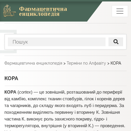
Фармацевтична
енциклопедія
Фармацевтична енциклопедія
>
Терміни по Алфавіту
>
КОРА
КОРА
КОРА
(
cortex
) — це зовнішній, розташований до периферії
від камбію, комплекс тканин стовбурів, гілок і коренів дерев
та чагарників, до складу якого входять луб і перидерма. За
походженням виділяють первинну і вторинну К. Зовнішня
частина К. виконує роль захисного покриву, гідро- і
терморегулятора, внутрішня (у вторинній К.) — проведення.