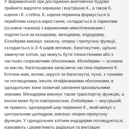
У фармакогнозії при дослідженні анатомічної будови
прийнято виділяти зовнішню і внутрішню К., а також К.
кореня і К. стебла. К. кореня первинна формується із
периблеми конуса наростання, складається із паренхіми
(основна тканина) з вираженими міжклітинниками і
поділяється на екзодерму, мезодерму, ендодерму.
Екзодерма
виконує захисну, опорну і пропускну функції,
складається із 3–4 шарів великих, багатокутних, щільно
замкнутих клітин, що можуть бути тонкостінними або з
частково скорковілими оболонками.
Мезодерма
— основна
за масою, багатошарова запасаюча частина первинної К.
Клітини живі, великі, округлі чи багатокутні, пухкі, з тонкими
чи потовщеними, інколи лігніфікованими оболонками, в
однодольних вони зазвичай заповнені крохмальними
зернами. Мезодерма виконує також транспортну функцію, а
інколи може бути повітроносною.
Ендодерма
— внутрішній,
як правило, однорядний шар первинної К., який межує з
центральним циліндром, виконує опорно-пропускну
функцію. У однодольних клітини ендодерми потовщуються,
корковіють і дерев’яніють радіальні та внутрішні