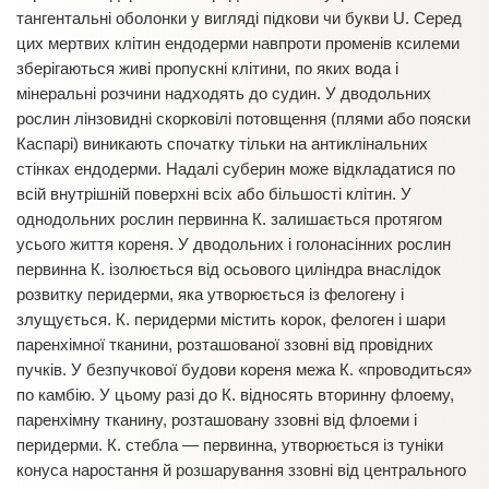
тангентальні оболонки у вигляді підкови чи букви U. Серед
цих мертвих клітин ендодерми навпроти променів ксилеми
зберігаються живі пропускні клітини, по яких вода і
мінеральні розчини надходять до судин. У дводольних
рослин лінзовидні скорковілі потовщення (плями або пояски
Каспарі) виникають спочатку тільки на антиклінальних
стінках ендодерми. Надалі суберин може відкладатися по
всій внутрішній поверхні всіх або більшості клітин. У
однодольних рослин первинна К. залишається протягом
усього життя кореня. У дводольних і голонасінних рослин
первинна К. ізолюється від осьового циліндра внаслідок
розвитку перидерми, яка утворюється із фелогену і
злущується. К. перидерми містить корок, фелоген і шари
паренхімної тканини, розташованої ззовні від провідних
пучків. У безпучкової будови кореня межа К. «проводиться»
по камбію. У цьому разі до К. відносять вторинну флоему,
паренхімну тканину, розташовану ззовні від флоеми і
перидерми. К. стебла — первинна, утворюється із туніки
конуса наростання й розшарування ззовні від центрального