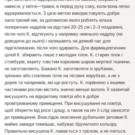
навесні, у квітні—травні, в період руху соку, коли вона легко
відокремлюється. З цією метою використовують добре
загострений ніж, за допомогою якого роблять кілька
поперечних надрізів на відстані 20–25 см і 2–3 поздовжні,
після чого К. відтягують у напрямку нижнього надрізу (не
доводячи до нього) і залишають на деякий час для
підв’ялювання, після чого здирають. Для фармацевтичних
цілей К. збирають лише з молодих гілок. К. старих гілок і
стовбурів, вкриту товстим корковим шаром мертвої тканини,
не заготовляють. Бажано К. заготовляти зі зрубаних,
зрізаних або спиляних гілок на лісових вирубках, а не з
дерев та чагарників, які ще ростуть. К. порівняно з іншими
частинами рослин містить значно менше вологи. Її зазвичай
висушують на відкритому повітрі або в добре
провітрюваному приміщенні. При висушуванні на повітрі,
щоб зберегти від роси і дощу, а також на ніч її слід заносити
до приміщення. Внаслідок окиснення дубильних речовин К.
майже завжди темнішає, набуває брунатного кольору.
Правильно висушена К. ламається з тріском, а не гнеться.