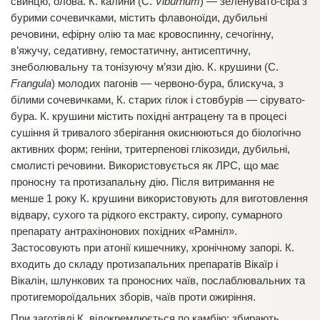
свинцю, олова. К. калини (C.
Viburnum
) — зеленувато-сіра з
бурими сочевичками, містить флавоноїди, дубильні
речовини, ефірну олію та має кровоспинну, сечогінну,
в’яжучу, седативну, гемостатичну, антисептичну,
знеболювальну та тонізуючу м’язи дію. К. крушини (C.
Frangula
) молодих пагонів — червоно-бура, блискуча, з
білими сочевичками, К. старих гілок і стовбурів — сірувато-
бура. К. крушини містить похідні антрацену та в процесі
сушіння й тривалого зберігання окиснюються до біологічно
активних форм; геніни, тритерпенові глікозиди, дубильні,
смолисті речовини. Використовується як ЛРС, що має
проносну та протизапальну дію. Після витримання не
менше 1 року К. крушини використовують для виготовлення
відвару, сухого та рідкого екстракту, сиропу, сумарного
препарату антрахінонових похідних «Рамніл».
Застосовують при атонії кишечнику, хронічному запорі. К.
входить до складу протизапальних препаратів Вікаїр і
Вікалін, шлункових та проносних чаїв, послаблювальних та
протигемороїдальних зборів, чаїв проти ожиріння.
При заготівлі К. відокремлюється по камбію; збирають