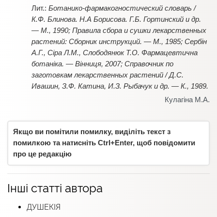
Ботанико-фармакогностический словарь /
К.Ф. Блинова. Н.А Борисова. Г.Б. Гортинский и др.
— М., 1990; Правила сбора и сушки лекарственных
растений: Сборник инструкций. — М., 1985; Сербін
А.Г., Сіра Л.М., Слободянюк Т.О. Фармацевтична
ботаніка. — Вінниця, 2007; Справочник по
заготовкам лекарственных растений / Д.С.
Ивашин, З.Ф. Катина, И.З. Рыбачук и др. — К., 1989.
Кулагіна М.А.
Якщо ви помітили помилку, виділіть текст з
помилкою та натисніть Ctrl+Enter, щоб повідомити
про це редакцію
Інші статті автора
ДУШЕКІЯ