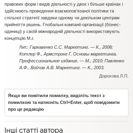
правових форм і видів діяльності у двох і більше країнах і
здійснюють проведення взаємопов’язаної політики та
спільної стратегії завдяки одному чи декільком центрам
прийняття рішень. Глобальні компанії-організації (бізнес-
одиниці) у своїй міжнародній діяльності використовують
концепцію М.г.
Гаркавенко С.С. Маркетинг. — К., 2008;
Котлер Ф., Армстронг Г. Основы маркетинга.
Профессиональное издание. — М., 2010; Павленко
А.Ф., Войчак А.В. Маркетинг. — К., 2003.
Дорохова Л.П.
Якщо ви помітили помилку, виділіть текст з
помилкою та натисніть Ctrl+Enter, щоб повідомити
про це редакцію
Інші статті автора