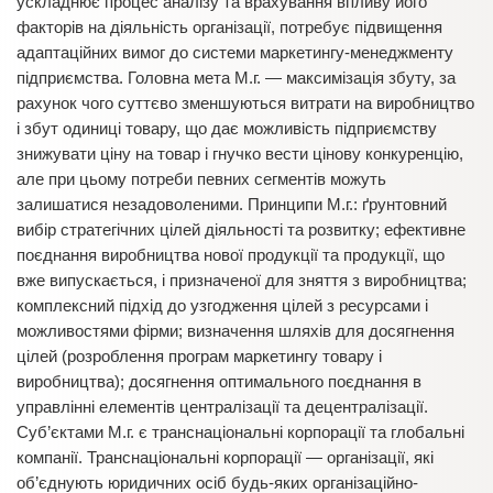
ускладнює процес аналізу та врахування впливу його
факторів на діяльність організації, потребує підвищення
адаптаційних вимог до системи маркетингу-менеджменту
підприємства. Головна мета М.г. — максимізація збуту, за
рахунок чого суттєво зменшуються витрати на виробництво
і збут одиниці товару, що дає можливість підприємству
знижувати ціну на товар і гнучко вести цінову конкуренцію,
але при цьому потреби певних сегментів можуть
залишатися незадоволеними. Принципи М.г.: ґрунтовний
вибір стратегічних цілей діяльності та розвитку; ефективне
поєднання виробництва нової продукції та продукції, що
вже випускається, і призначеної для зняття з виробництва;
комплексний підхід до узгодження цілей з ресурсами і
можливостями фірми; визначення шляхів для досягнення
цілей (розроблення програм маркетингу товару і
виробництва); досягнення оптимального поєднання в
управлінні елементів централізації та децентралізації.
Суб’єктами М.г. є транснаціональні корпорації та глобальні
компанії. Транснаціональні корпорації — організації, які
об’єднують юридичних осіб будь-яких організаційно-