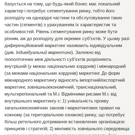
базується на тому, що будь-який бізнес має локальний
характер і потребує сегментування ринку, тобто його
розподілу на однорідні частини та обслуговування таких
частин (сегментів) з урахуванням їх характеристик та
особливостей. Рівень сегментування ринку може бути
різним, аж до розподілу для окремих суб’єктів. У цьому разі
диференційований маркетинг називають індивідуальним
(див.
Індивідуальний маркетинг
). Залежно від
геополітичних меж діяльності суб’єктів розрізняють
внутрішній (у межах національних кордонів) і міжнародний
(за межами національних кордонів) маркетинг. До форм
міжнародного маркетингу відносять імпортний/експортний
маркетинг, зовнішньоекономічний, транснаціональний,
мультирегіональний та М.г. Відмінними рисами М.г. від
внутрішнього маркетингу є: 1) унікальність прояву
загальноекономічних законів і маркетингових правил на
кожному (за територіальною ознакою) ринку, що потребує
більш ретельного дотримання встановлених організацією
принципів і стратегій; 2) мінливість зовнішнього середовища