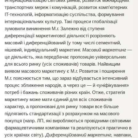
інтернаціоналізацію світових ринків, розвиток міжнародних
транспортних мереж і комунікацій, розвиток комп’ютерних
IT-технологій, інформатизацію суспільства, формування
інтернаціональних культур. Такі процеси глобалізації
зумовили виникнення М.г. Залежно від ступеня
диференціації маркетингової діяльності розрізняють
масовий і диференційований (у тому числі сегментний,
нішевий, індивідуальний) маркетинг.
Масовий маркетинг
—
це діяльність, яка передбачає пропозицію універсальних
для всього ринку (усіх споживачів) товарів. Найвищим
виявом масового маркетингу є М.г. Розвиток і поширення
М.г. пояснюється тим, що зараз відбувається інтенсивний
процес зближення народів, а через це — й «уніфікування»
потреб і бажань споживачів різних країн. Отже, стратегія
маркетингу може мати єдиний для всіх споживачів
характер, а пропоновані для ринку товари все більше
підлягають стандартизації з розрахунком на масового
покупця (напр. ЛП, які виробляються провідними світовими
фармацевтичними компаніями та реалізуються практично в
усіх країнах світу).
Диференційований маркетинг,
навпаки,