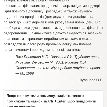
використовують як захід стимулювання
висококваліфікованих працівників, напр. вищих менеджерів
(для повного відпочинку і розрядки), а також науково-
педагогічних працівників (для додаткових досліджень,
поїздок до інших держав й обмірковування нових ідей). В.с.
необхідна також для самоосвіти, підвищення кваліфікації та
оздоровлення. Оскільки така відпустка надається зазвичай
працівникам з тривалим виробничим стажем, її можна
розглядати як свого роду проміжну ланку між повним
навантаженням і переходом на пенсію за віком.
Болотина Н.Б., Чанышев Г.И. Трудовое право
Украины, 2-е изд. — М., 2001; Киселев И.Я.
Сравнительное и международное трудовое право.
— М., 1999.
Шуванова О.В.
Якщо ви помітили помилку, виділіть текст з
помилкою та натисніть Ctrl+Enter, щоб повідомити
про це редакцію