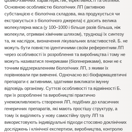
фізико-хімічних характеристик, ефективності та безпеки.
Основною особливістю біологічних ЛП (активною
субстанцією є біологічна складова, яка продукується чи
екстрагується з біологічного джерела) є досить велика
молекулярна маса (у 100–1000 і більше разів більша, ніж
молекули, отримані хімічним шляхом), труднощі їх синтезу
та, як наслідок, визначення лікувальних властивостей. Б. не
можуть бути повністю ідентичними своїм референтним ЛП
через особливості їх розроблення та виробництва і тому не
можуть називатися генериками (біогенериками), вони не є
точним віддзеркаленням біологічних ЛП, з якими їх
порівнювали при вивченні. Одночасно всі біофармацевтичні
препарати є активними, здатними викликати імунну
відповідь організму. Суттєві особливості та відмінності Б.
при їх розробленні та виробництві практично
унеможливлюють створення ЛП, подібних до класичних
генеричних препаратів, які мають простішу структуру, а
тому їх виділяють у нову самостійну групу ЛП та
використовують індивідуальні підходи стосовно доклінічних
досліджень і клінічної експертизи, виробництва, контролю