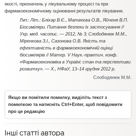
якості, призначень у лікувальному процесі та при
фармакоекономічному оцінюванні результатів лікування.
Літ.: Бліхар В.Є., Матвеєва О.В., Яйченя В.П.
Біосиміляри. Питання безпеки їх застосування //
Укр. мед. часопис. — 2012, № 3; Слободянюк М.М.,
Міренкова З.І., Сазонова О.В. Якість та
ефективність в фармакоекономічній оцінці
біосимілярів // Матер. V Наук.-практич. конф.
«Фармакоекономіка в Україні: стан та перспективи
розвитку». — Х., НФаУ, 13–14 грудня 2012 р.
Слободянюк М.М.
Якщо ви помітили помилку, виділіть текст з
помилкою та натисніть Ctrl+Enter, щоб повідомити
про це редакцію
Інші статті автора