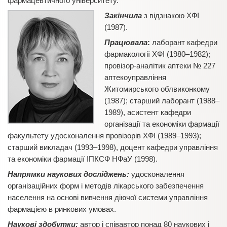
фармацевтичного університету.
Закінчила
з відзнакою ХФІ
(1987).
Працювала
:
лаборант кафедри
фармакології ХФІ (1980–1982);
провізор-аналітик аптеки № 227
аптекоуправління
Житомирського облвиконкому
(1987); старший лаборант (1988–
1989), асистент кафедри
організації та економіки фармації
факультету удосконалення провізорів ХФІ (1989–1993);
старший викладач (1993–1998), доцент кафедри управління
та економіки фармації ІПКСФ НФаУ (1998).
Напрямки наукових досліджень:
удосконалення
організаційних форм і методів лікарського забезпечення
населення на основі вивчення діючої системи управління
фармацією в ринкових умовах.
Наукові здобутки:
автор і співавтор понад 80 наукових і