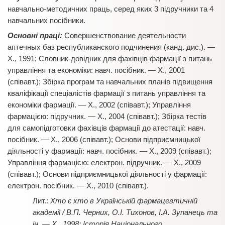
навчально-методичних праць, серед яких 3 підручники та 4
навчальних посібники.
Основні праці:
Совершенствование деятельности
аптечных баз республиканского подчинения (канд. дис.). —
Х., 1991; Словник-довідник для фахівців фармації з питань
управління та економіки: навч. посібник. — Х., 2001
(співавт.); Збірка програм та навчальних планів підвищення
кваліфікації спеціалістів фармації з питань управління та
економіки фармації. — Х., 2002 (співавт.); Управління
фармацією: підручник. — Х., 2004 (співавт.); Збірка тестів
для самопідготовки фахівців фармації до атестації: навч.
посібник. — Х., 2006 (співавт.); Основи підприємницької
діяльності у фармації: навч. посібник. — Х., 2009 (співавт.);
Управління фармацією: електрон. підручник. — Х., 2009
(співавт.); Основи підприємницької діяльності у фармації:
електрон. посібник. — Х., 2010 (співавт.).
Хто є хто в Українській фармацевтичній
академії / В.П. Черних, О.І. Тихонов, І.А. Зупанець та
ін. — Х., 1998; Історія Національного