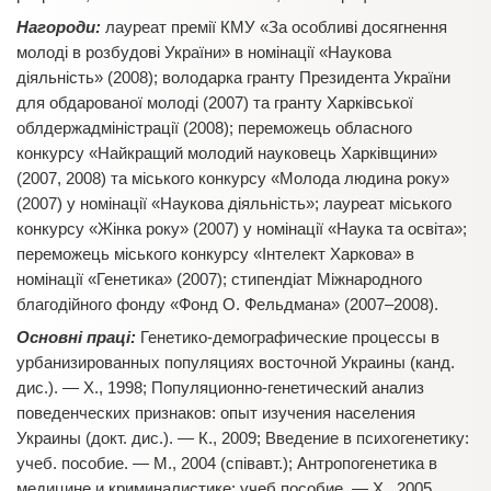
Нагороди:
лауреат премії КМУ «За особливі досягнення
молоді в розбудові України» в номінації «Наукова
діяльність» (2008); володарка гранту Президента України
для обдарованої молоді (2007) та гранту Харківської
облдержадміністрації (2008); переможець обласного
конкурсу «Найкращий молодий науковець Харківщини»
(2007, 2008) та міського конкурсу «Молода людина року»
(2007) у номінації «Наукова діяльність»; лауреат міського
конкурсу «Жінка року» (2007) у номінації «Наука та освіта»;
переможець міського конкурсу «Інтелект Харкова» в
номінації «Генетика» (2007); стипендіат Міжнародного
благодійного фонду «Фонд О. Фельдмана» (2007–2008).
Основні праці:
Генетико-демографические процессы в
урбанизированных популяциях восточной Украины (канд.
дис.). — Х., 1998; Популяционно-генетический анализ
поведенческих признаков: опыт изучения населения
Украины (докт. дис.). — К., 2009; Введение в психогенетику:
учеб. пособие. — М., 2004 (співавт.); Антропогенетика в
медицине и криминалистике: учеб.пособие. — Х., 2005