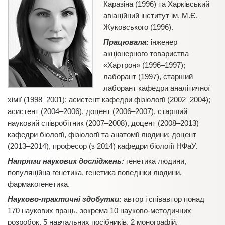
Каразіна (1996) та Харківський
авіаційний інститут ім. М.Є.
Жуковського (1996).
Працювала:
інженер
акціонерного товариства
«Хартрон» (1996–1997);
лаборант (1997), старший
лаборант кафедри аналітичної
хімії (1998–2001); асистент кафедри фізіології (2002–2004);
асистент (2004–2006), доцент (2006–2007), старший
науковий співробітник (2007–2008), доцент (2008–2013)
кафедри біології, фізіології та анатомії людини; доцент
(2013–2014), професор (з 2014) кафедри біології НФаУ.
Напрями наукових досліджень:
генетика людини,
популяційна генетика, генетика поведінки людини,
фармакогенетика.
Науково-практичні здобутки:
автор і співавтор понад
170 наукових праць, зокрема 10 науково-методичних
розробок, 5 навчальних посібників, 2 монографій.