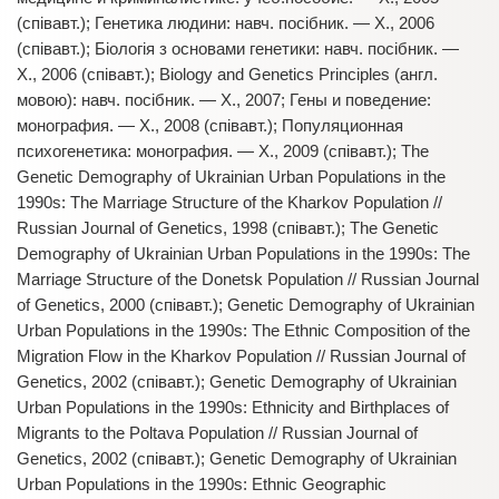
(співавт.); Генетика людини: навч. посібник. — Х., 2006
(співавт.); Біологія з основами генетики: навч. посібник. —
Х., 2006 (співавт.); Biology and Genetics Principles (англ.
мовою): навч. посібник. — Х., 2007; Гены и поведение:
монография. — Х., 2008 (співавт.); Популяционная
психогенетика: монография. — Х., 2009 (співавт.); The
Genetic Demography of Ukrainian Urban Populations in the
1990s: The Marriage Structure of the Kharkov Population //
Russian Journal of Genetics, 1998 (співавт.); The Genetic
Demography of Ukrainian Urban Populations in the 1990s: The
Marriage Structure of the Donetsk Population // Russian Journal
of Genetics, 2000 (співавт.); Genetic Demography of Ukrainian
Urban Populations in the 1990s: The Ethnic Composition of the
Migration Flow in the Kharkov Population // Russian Journal of
Genetics, 2002 (співавт.); Genetic Demography of Ukrainian
Urban Populations in the 1990s: Ethnicity and Birthplaces of
Migrants to the Poltava Population // Russian Journal of
Genetics, 2002 (співавт.); Genetic Demography of Ukrainian
Urban Populations in the 1990s: Ethnic Geographic