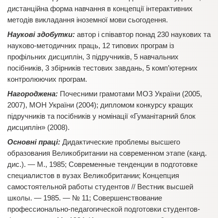
дистанційна форма навчання в концепції інтерактивних
методів викладання іноземної мови сьогодення.
Наукові здобутки:
автор і співавтор понад 230 наукових та
науково-методичних праць, 12 типових програм із
профільних дисциплін, 3 підручників, 5 навчальних
посібників, 3 збірників тестових завдань, 5 комп’ютерних
контролюючих програм.
Нагороджена:
Почесними грамотами МОЗ України (2005,
2007), МОН України (2004); дипломом конкурсу кращих
підручників та посібників у номінації «Гуманітарний блок
дисциплін» (2008).
Основні праці:
Дидактические проблемы высшего
образования Великобритании на современном этапе (канд.
дис.). — М., 1985; Современные тенденции в подготовке
специалистов в вузах Великобритании; Концепция
самостоятельной работы студентов // Вестник высшей
школы. — 1985. — № 11; Совершенствование
профессионально-педагогической подготовки студентов-