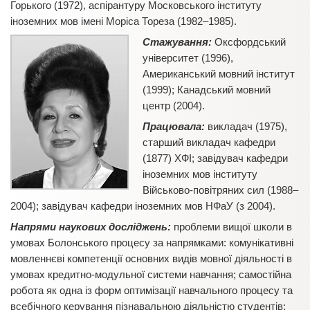
Горького (1972), аспірантуру Московського інституту
іноземних мов імені Моріса Тореза (1982–1985).
Стажування:
Оксфордський
університет (1996),
Американський мовний інститут
(1999); Канадський мовний
центр (2004).
Працювала:
викладач (1975),
старший викладач кафедри
(1877) ХФІ; завідувач кафедри
іноземних мов інституту
Військово-повітряних сил (1988–
2004); завідувач кафедри іноземних мов НФаУ (з 2004).
Напрями наукових досліджень:
проблеми вищої школи в
умовах Болонського процесу за напрямками: комунікативні
мовленнєві компетенції основних видів мовної діяльності в
умовах кредитно-модульної системи навчання; самостійна
робота як одна із форм оптимізації навчального процесу та
всебічного керування пізнавальною діяльністю студентів;