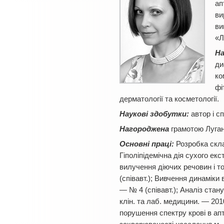
ап
ви
ви
«Л
На
ди
ко
фі
дерматології та косметології.
Наукові здобутки:
автор і с
Нагороджена
грамотою Луганс
Основні праці:
Розробка склад
Гіполіпідемічна дія сухого екс
вилучення діючих речовин і т
(співавт.); Вивчення динаміки
— № 4 (співавт.); Аналіз стан
клін. та лаб. медицини. — 201
порушення спектру крові в апте