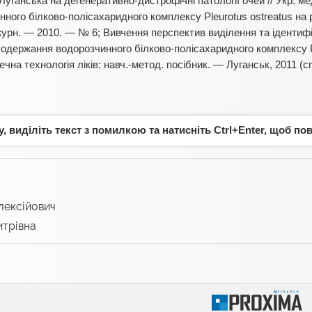
уганська на дегенеративно-дистрофічні патології очей // Укр. ме
ного білково-полісахаридного комплексу Pleurotus ostreatus на
журн. — 2010. — № 6; Вивчення перспектив виділення та ідентифі
 одержання водорозчинного білково-полісахаридного комплексу Ple
на технологія ліків: навч.-метод. посібник. — Луганськ, 2011 (спі
 виділіть текст з помилкою та натисніть Ctrl+Enter, щоб по
лексійович
трівна