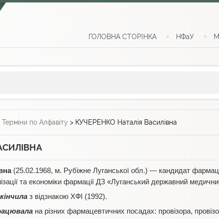
ГОЛОВНА СТОРІНКА
НФаУ
М
>
Терміни по Алфавіту
>
КУЧЕРЕНКО Наталія Василівна
АСИЛІВНА
вна
(25.02.1968, м. Рубіжне Луганської обл.) — кандидат фарма
анізації та економіки фармації ДЗ «Луганський державний медичний
кінчила
з відзнакою ХФІ (1992).
рацювала
на різних фармацевтичних посадах: провізора, провізо