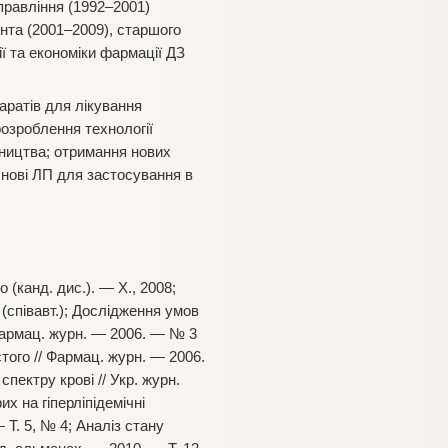
правління (1992–2001)
нта (2001–2009), старшого
ії та економіки фармації ДЗ
аратів для лікування
розроблення технології
бництва; отримання нових
снові ЛП для застосування в
 (канд. дис.). — Х., 2008;
 (співавт.); Дослідження умов
Фармац. журн. — 2006. — № 3
того // Фармац. журн. — 2006.
пектру крові // Укр. журн.
х на гіперліпідемічні
 Т. 5, № 4; Аналіз стану