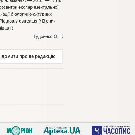
д. альманах. — 2010. — Т. 13,
 розвиток експериментальної
кації біологічно-активних
urotus ostreatus // Вісник
вавт.).
Гудзенко О.П.
відомити про це редакцію