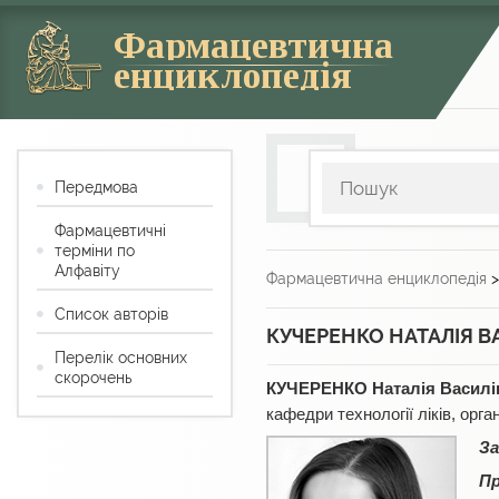
Фармацевтична
енциклопедія
Передмова
Фармацевтичні
терміни по
Алфавіту
Фармацевтична енциклопедія
Список авторів
КУЧЕРЕНКО НАТАЛІЯ В
Перелік основних
скорочень
КУЧЕРЕНКО Наталія Василі
кафедри технології ліків, орг
За
П