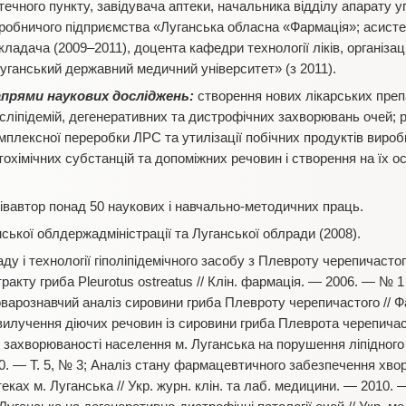
течного пункту, завідувача аптеки, начальника відділу апарату у
робничого підприємства «Луганська обласна «Фармація»; асисте
кладача (2009–2011), доцента кафедри технології ліків, організац
уганський державний медичний університет» (з 2011).
прями наукових досліджень:
створення нових лікарських преп
сліпідемій, дегенеративних та дистрофічних захворювань очей; 
мплексної переробки ЛРС та утилізації побічних продуктів виро
тохімічних субстанцій та допоміжних речовин і створення на їх о
півавтор понад 50 наукових і навчально-методичних праць.
ької облдержадміністрації та Луганської облради (2008).
у і технології гіполіпідемічного засобу з Плевроту черепичастого
тракту гриба Pleurotus ostreatus // Клін. фармація. — 2006. — № 1
оварознавчий аналіз сировини гриба Плевроту черепичастого // 
 вилучення діючих речовин із сировини гриба Плеврота черепичас
у захворюваності населення м. Луганська на порушення ліпідного с
0. — Т. 5, № 3; Аналіз стану фармацевтичного забезпечення хвори
ках м. Луганська // Укр. журн. клін. та лаб. медицини. — 2010. —