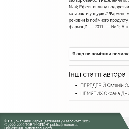
захворюваності населення м. Л
№ 4; Ефект впливу водорозчин
катаракти у щурів // Фармац. 
речовин із побічного продукту
фармації. — 2011. — № 1; Аптеч
Якщо ви помітили помилку,
Інші статті автора
ПЕРЕДЕРІЙ Євгеній О
НЕМЯТИХ Оксана Дми
© Національний фармацевтичний університет, 2026
© 1999-2026 ТОВ "МОРІОН" public@morion.ua
Обмеження відповідальності