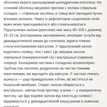
оболонка вкрита одношаровим циліндричним епітелієм. На
слизовій оболонці міхурової протоки є велика спіральна
складка — спіральна заслінка, в товщі якої закладені пучки
м’язових волокон. Через їх рефлекторне скорочення течія
жовчі може прискорюватися або сповільнюватися.
Підшлункова залоза (pancreas) має масу 60–100 г, довжину
15–22 см, розташована заочеревинно, впоперек тулуба від
дванадцятипалої кишки до селезінки, вкрита тонкою
сполучнотканинною капсулою. У підшлунковій залозі
виділяють голівку, тіло і хвіст. Це змішана залоза:
зовнішньої (панкреатичний сік) і внутрішньої (гормони)
секреції. Екзокринна частина є складною альвеолярно-
трубчастою залозою, розділеною на частки тонкими
перетинками, які відходять від капсули. У частках лежать
ацинуси — шар пірамідальних клітин, які містяться на
базальній мембрані. Секрет залози збирається у
внутрішньо-, міжчасткові протоки, а вони — у панкреатичну
протоку, що йде вздовж залози від хвоста до голівки і
відкривається у дванадцятипалій кишці разом із жовчною
протокою.