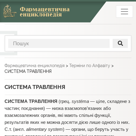
Фармацевтична
енциклопедія
Фармацевтична енциклопедія
>
Терміни по Алфавіту
>
СИСТЕМА ТРАВЛЕННЯ
СИСТЕМА ТРАВЛЕННЯ
СИСТЕМА ТРАВЛЕННЯ
(грец.
systëma
— ціле, складене з
частин; поєднання) — низка взаємопов’язаних або
взаємозалежних органів, які мають спільні функції,
результатів яких не можна досягти дією лише одного із них.
С.т. (англ.
alimentary system
) — органи, що беруть участь у