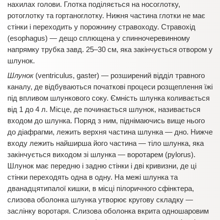
нахилах голови. Глотка поділяється на носоглотку,
ротоглотку та гортаноглотку. Нижня частина глотки не має
стінки і переходить у порожнину стравоходу. Стравохід
(esophagus) — дещо сплющена у спинночеревинному
напрямку трубка завд. 25–30 см, яка закінчується отвором у
шлунок.
Шлунок
(ventriculus, gaster) — розширений відділ травного
каналу, де відбуваються початкові процеси розщеплення їжі
під впливом шлункового соку. Ємність шлунка коливається
від 1 до 4 л. Місце, де починається шлунок, називається
входом до шлунка. Поряд з ним, піднімаючись вище нього
до діафрагми, лежить верхня частина шлунка — дно. Нижче
входу лежить найширша його частина — тіло шлунка, яка
закінчується виходом зі шлунка — воротарем (pylorus).
Шлунок має передню і задню стінки і дві кривизни, де ці
стінки переходять одна в одну. На межі шлунка та
дванадцятипалої кишки, в місці пілоричного сфінктера,
слизова оболонка шлунка утворює кругову складку —
заслінку воротаря. Слизова оболонка вкрита одношаровим