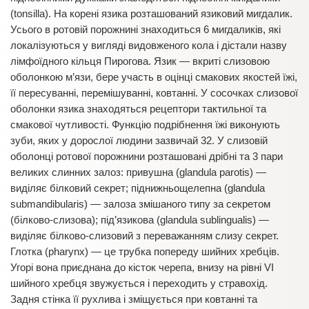
(tonsilla). На корені язика розташований язиковий мигдалик.
Усього в ротовій порожнині знаходиться 6 мигдаликів, які
локалізуються у вигляді видовженого кола і дістали назву
лімфоїдного кільця Пирогова. Язик — вкриті слизовою
оболонкою м’язи, бере участь в оцінці смакових якостей їжі,
її пересуванні, перемішуванні, ковтанні. У сосочках слизової
оболонки язика знаходяться рецептори тактильної та
смакової чутливості. Функцію подрібнення їжі виконують
зуби, яких у дорослої людини зазвичай 32. У слизовій
оболонці ротової порожнини розташовані дрібні та 3 пари
великих слинних залоз: привушна (glandula parotis) —
виділяє білковий секрет; піднижньощелепна (glandula
submandibularis) — залоза змішаного типу за секретом
(білково-слизова); під’язикова (glandula sublingualis) —
виділяє білково-слизовий з переважанням слизу секрет.
Глотка (pharynx) — це трубка попереду шийних хребців.
Угорі вона приєднана до кісток черепа, внизу на рівні VI
шийного хребця звужується і переходить у стравохід.
Задня стінка її рухлива і зміщується при ковтанні та