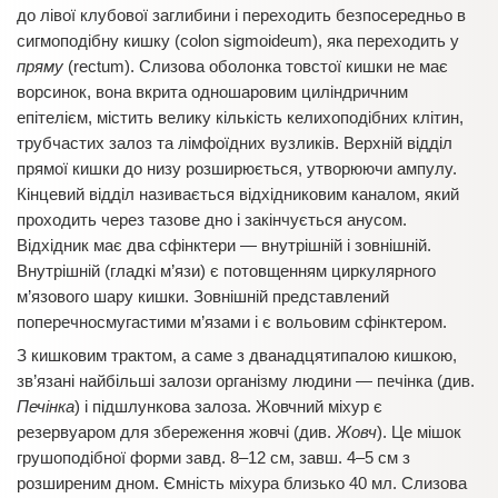
до лівої клубової заглибини і переходить безпосередньо в
сигмоподібну кишку (colon sigmoideum), яка переходить у
пряму
(rectum). Слизова оболонка товстої кишки не має
ворсинок, вона вкрита одношаровим циліндричним
епітелієм, містить велику кількість келихоподібних клітин,
трубчастих залоз та лімфоїдних вузликів. Верхній відділ
прямої кишки до низу розширюється, утворюючи ампулу.
Кінцевий відділ називається відхідниковим каналом, який
проходить через тазове дно і закінчується анусом.
Відхідник має два сфінктери — внутрішній і зовнішній.
Внутрішній (гладкі м’язи) є потовщенням циркулярного
м’язового шару кишки. Зовнішній представлений
поперечносмугастими м’язами і є вольовим сфінктером.
З кишковим трактом, а саме з дванадцятипалою кишкою,
зв’язані найбільші залози організму людини — печінка (див.
Печінка
) і підшлункова залоза. Жовчний міхур є
резервуаром для збереження жовчі (див.
Жовч
). Це мішок
грушоподібної форми завд. 8–12 см, завш. 4–5 см з
розширеним дном. Ємність міхура близько 40 мл. Слизова