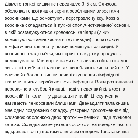
Діаметр тонкої кишки не перевищує 3–5 см. Слизова
оболонка тонкої кишки вкрита особливими виростами —
ворсинками, що всмоктують перетравлену їжу. Кожна
ворсинка складається із пухкої сполучнотканинної основи,
в якій розгалужуються кровоносні капіляри (у них
всмоктуються амінокислоти і вуглеводи) і початковий
лімфатичний капіляр (у ньому всмоктуються жири). У
ворсинці є гладкі м’язи, які сприяють відтоку продуктів
всмоктування. Між ворсинками вся слизова оболонка має
численні трубчасті залози, які виробляють кишковий сік. У
слизовій оболонці кишки наявні скупчення лімфоїдної
тканини, в яких виробляються лімфоцити. Вони розташовані
переважно в клубовій кишці, іноді у невеликій кількості в
порожній, і ніколи — у дванадцятипалій. Ці скупчення
називають пейєровими бляшками. Дванадцятипала кишка
має одну поздовжню складку, утворену проходженням під
слизовою оболонкою двох проток — печінки і підшлункової
залози. Складка закінчується сосочком, на поверхні якого і
відкриваються ці протоки спільним отвором. Товста кишка