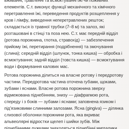
вживанні, травленні та всмоктуванні їжі чи поживних
елементів. С.т. виконує функції механічного та хімічного
перетравлення їжі, переведення продуктів розщеплення у
кров і лімфу, виведення неперетравлених решток;
складається із травної трубки (7–8 м) та залоз, які
розташовані в стінці та поза нею. С.т. має передній відділ
(ротова порожнина, глотка, стравохід) — забезпечення
прийому їжі, перетирання (подрібнення) та змочування
(слина); середній відділ (шлунок, тонка кишка) — обробка і
всмоктування; задній відділ (товста кишка) — всмоктування
води і формування калових мас.
Ротова порожнина ділиться на власне ротову і передротову
частини. Передротова частина оточена губами, щоками,
зубами і яснами. Власне ротова порожнина зверху
відмежована піднебінням, знизу — діафрагмою рота,
спереду і з боків — зубами і яснами; заповнена язиком і
під’язиковими слинними залозами. Ясна (gingiva) — ділянка
слизової оболонки порожнини рота, яка вкриває
альвеолярні відростки щелеп і шийки зубів. Між
піднебінними дужками знаходяться піднебінні мигдалики