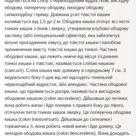
поділяється на сліпу з червоподібним відростком, висхідну
ободову, поперечну ободову, низхідну ободову
сигмоподібну і пряму. Довжина усієї товстої кишки
коливається від 1,5 до 2 м. Ободова кишка оточує всі петлі
тонких кишок з боків і зверху, утворюючи клубово-ободову
заслінку (або ілеоцекальний сфінктер), яка забезпечує
вільне проходження хімусу до товстої кишки і запобігає
проникненню вмісту товстої кишки до тонкої. Частина
ободової кишки, що лежить нижче від місця з’єднання
тонкої кишки з товстою, називається сліпою кишкою
(caecum). Сліпа кишка має довжину в середньому 7 см. З
медіального боку її дна від неї відходить тоненький
червоподібний відросток, або апендикс. Частина ободової
кишки, що піднімається догори, називається висхідною
ободовою кишкою (colon ascendens). Дійшовши до печінки,
вона робить вигин і йде поперек з правого боку до лівого,
оточуючи петлі тонких кишок зверху. Це поперечна ободова
кишка (colon transversum). Дійшовши до селезінки і
торкаючись її, вона робить новий вигин і йде донизу. Це
низхідна ободова кишка (colon descendens). Вона доходить