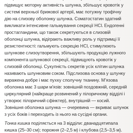
підвищує моторну активність шлунка, збільшує кровотік у
системі верхньої брижової артерії, має потужну трофічну
дію на слизову оболонку шлунка. Соматостатин здатний
викликати інтенсивне гальмування секреції HCl. Ендогенні
простагландини, що також секретуються в слизовій
оболонці шлунка, відіграють важливу роль у підтримці її
резистентності: гальмують секрецію HCl, стимулюють
шлункове слизоутворення, збільшують продукцію лужного
компонента шлункової секреції, підвищують кровотік у
слизовій оболонці. Сукупність секретів усіх клітин шлунка
називають шлунковим соком. Підслизова основа у шлунку
виражена добре і має пухку сполучну тканину. М’язова
оболонка має 3 шари м’язів: зовнішній поздовжній, середній
циркулярний (найкраще розвинений у пілоричному відділі і
утворює пілоричний сфінктер), внутрішній — косий.
Зовнішня оболонка шлунка — очеревина — вкриває шлунок
з усіх боків і переходить із нього на сусідні органи.
Тонка кишка
поділяється на 3 відділи: дванадцятипала
кишка (25–30 см); порожня (2–2,5 м) і клубова (2,5–3,5 м).