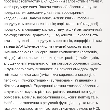
простим стовпчастим циліндричним залозистим епітелієм,
який продукує слиз. Залози слизової оболонки шлунка
представлені залозами дна і тіла, воротарними і
кардіальними. Залози мають 4 типи клітин: головні —
продукують пепсиноген і ренін; парієтальні (обкладкові) —
продукують хлоридну кислоту і внутрішній антианемічний
фактор; слизові (додаткові) — мукоцити — виробляють
слиз; шлункові — продукують серотонін, ендорфін, гістамін
та інші БАР. Шлунковий слиз (муцин) складається з
низькомолекулярних органічних компонентів (протеїнів,
ліпідів), мінеральних речовин (електролітів), лейкоцитів,
злущених епітеліальних клітин слизової оболонки. Склад
шлункового слизу визначається речовинами двох груп:
глікозаміногліканами (вміст яких корелює із секрецією
пепсину) і глікопротеїдами (вуглеводами, з’єднаними з
білковим ядром). Ендокринні клітини слизової оболонки
шлунка синтезують різні гастроінтестинальні пептиди:
бомбезин, мотилін, вазоактивний кишковий пептид та ін.
Найбільше значення в регуляції функцій шлунка мають
гастрин і соматостатин. Гастрин стимулює секрецію HCl,