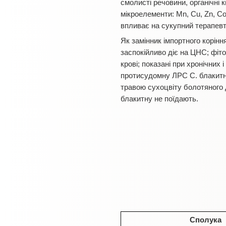
смолисті речовини, органічні к
мікроелементи: Mn, Cu, Zn, Co, 
впливає на сукупний терапевт
Як замінник імпортного корін
заспокійливо діє на ЦНС; фіто
крові; показані при хронічних і
протисудомну ЛРС С. блакитну 
травою сухоцвіту болотяного 
блакитну не поїдають.
Сполука