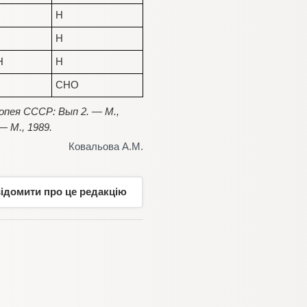
H
H
H
H
CHO
опея СССР: Вып 2. — М.,
— М., 1989.
Ковальова А.М.
відомити про це редакцію