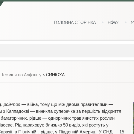
ГОЛОВНА СТОРІНКА
НФаУ
М
>
Терміни по Алфавіту
>
СИНЮХА
ц.
polemos
— війна, тому що між двома правителями —
м з Каппадокві — виникла суперечка за першість відкриття
багаторічних, рідше — однорічних трав’янистих рослин
ceae. Рід нараховує близько 50 видів, які ростуть у
разії, в Північній і, рідше, у Південній Америці. У СНД — 15