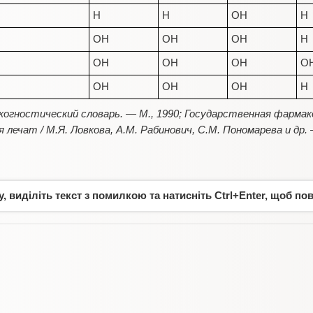
H
H
OH
H
OH
OH
OH
H
OH
OH
OH
O
OH
OH
OH
H
огностический словарь. — М., 1990; Государственная фармак
 лечат / М.Я. Ловкова, А.М. Рабинович, С.М. Пономарева и др. 
 виділіть текст з помилкою та натисніть Ctrl+Enter, щоб по