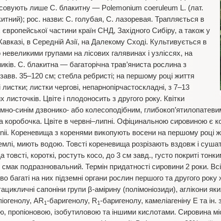
тосовують лише С. блакитну — Polemonium coeruleum L. (лат.
тний); рос. назви: С. голубая, С. лазоревая. Трапляється в
х європейської частини країн СНД, Західного Сибіру, а також у
а Кавказі, в Середній Азії, на Далекому Сході. Культивується в
 невеликими групами на лісових галявинах і узліссях, на
иків. С. блакитна — багаторічна трав’яниста рослина з
авв. 35–120 см; стебла ребристі; на першому році життя
листки; листки чергові, непарнопірчастоскладні, з 7–13
листочків. Цвіте і плодоносить з другого року. Квітки
емно-синім дзвонико- або колесоподібним, глибокоп’ятилопатевим 
а коробочка. Цвіте в червні–липні. Офіцинальною сировиною є к
nii. Кореневища з коренями викопують восени на першому році 
землі, миють водою. Товсті кореневища розрізають вздовж і суша
 товсті, короткі, ростуть косо, до 3 см завд., густо покриті тон
, смак подразнювальний. Термін придатності сировини 2 роки. Всі
во багаті на них підземні органи рослин першого та другого року 
цикличні сапоніни групи β-амірину (полімоніозиди), аглікони як
піогенолу, AR
-баригенолу, R
-баригенолу, камеліагеніну Е та ін.
1
1
, пропіоновою, ізобутиловою та іншими кислотами. Сировина мі