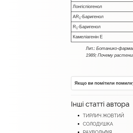
Лонгіспіогенол
AR
-Баригенол
1
R
-Баригенол
1
Камеліагенін Е
Ботанико-фармак
1989; Почему растения
Якщо ви помітили помилку,
Інші статті автора
ТИРЛИЧ ЖОВТИЙ
СОЛОДУШКА
РАУВОЛЬФІЯ