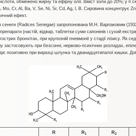
ислоти, обмежено жирну та ефірну олії. Вміст золи до 20%; у її ск
Mo, Cr, Al, Ba, V, Se, Ni, Sr, Cd, Ag, I, B. Сировина концентрує Z
ичний ефект.
ня сенеги (Radices Senegae) запропонована М.Н. Варлаковим (193
препарати (настій, відвар, таблетки суми сапонінів і сухий екст
 гострих бронхітах, при крупозній пневмонії у стадії лізису. Як се
застосовують при безсонні, нервово-психічних розладах, епілепсі
діє позитивно при виразці шлунка та дванадцятипалої кишки. До
R
R
R
1
2