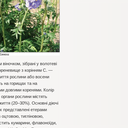
віночком, зібрані у волотеві
ореневище з корінням С. —
життя рослини або восени
ть на горищах та на
кими довгими коренями. Колір
 органи рослини містять
життя (20–30%). Основні діючі
их представлені етерами
 з оцтовою, тигліновою,
стить кумарини, флавоноїди,