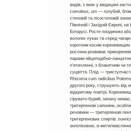
видів, з яких у медицині зас
coeruleus, um
— голубий, блаки
степовій та лісостеповій зона
Північній і Західній Європі, н
Білорусі. Росте поодиноко або
вологих луках та серед чагарн
коротким косим кореневищем з
рослина розвиває прикореневі 
парами яйцеподібно-ланцетних 
п’ятичленні, з блакитним чи т
суцвіття. Плід — тристулчаст
Rhizoma cum radicibus Polemo
другого року, струшують від 
відкритому повітрі. Кореневища
сірувато-бурий, запаху немає
тритерпенові сапоніни, особли
речовини — тритерпенові пента
тритерпенових спиртів: лонгіс
ангеліковою, α-метилмасляною