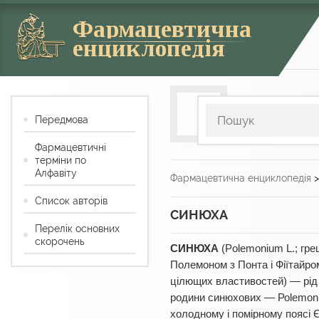
Фармацевтична
енциклопедія
Передмова
Фармацевтичні
терміни по
Алфавіту
Фармацевтична енциклопедія
Список авторів
СИНЮХА
Перелік основних
скорочень
СИНЮХА
(Polemonium L.; гре
Полемоном з Понта і Фіїтайро
цілющих властивостей) — рід 
родини синюхових — Роlemonia
холодному і помірному поясі Єв