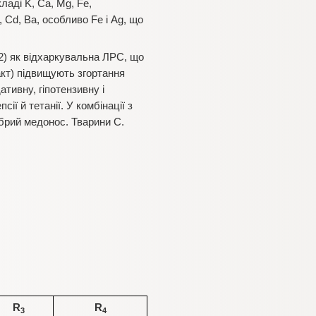
ладі K, Ca, Mg, Fe,
n, Cd, Ba, особливо Fe і Ag, що
2) як відхаркувальна ЛРС, що
ракт) підвищують згортання
дативну, гіпотензивну і
ї й тетанії. У комбінації з
брий медонос. Тварини С.
R
R
3
4