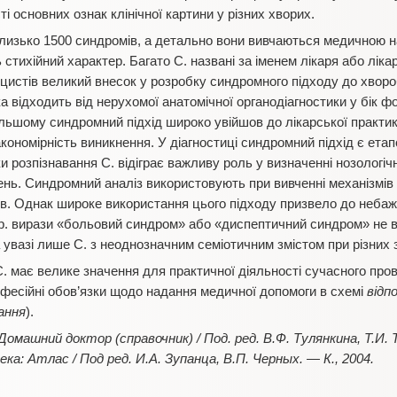
 основних ознак клінічної картини у різних хворих.
близько 1500 синдромів, а детально вони вивчаються медичною 
тихійний характер. Багато С. названі за іменем лікаря або лікар
ініцистів великий внесок у розробку синдромного підходу до хвор
іка відходить від нерухомої анатомічної органодіагностики у бік 
льшому синдромний підхід широко увійшов до лікарської практ
закономірність виникнення. У діагностиці синдромний підхід є ет
ьки розпізнавання С. відіграє важливу роль у визначенні нозологі
нень. Синдромний аналіз використовують при вивченні механізмів
ів. Однак широке використання цього підходу призвело до небаж
р. вирази «больовий синдром» або «диспептичний синдром» не в
 увазі лише С. з неоднозначним семіотичним змістом при різних
 має велике значення для практичної діяльності сучасного пров
офесійні обов’язки щодо надання медичної допомоги в схемі
відп
ання
).
омашний доктор (справочник) / Под. ред. В.Ф. Тулянкина, Т.И. 
а: Атлас / Под ред. И.А. Зупанца, В.П. Черных. — К., 2004.