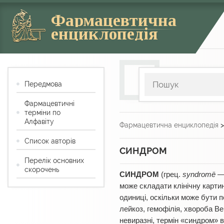
Фармацевтична
енциклопедія
Передмова
Фармацевтичні
терміни по
Алфавіту
Фармацевтична енциклопедія
Список авторів
СИНДРОМ
Перелік основних
скорочень
СИНДРОМ
(грец.
syndromë
— 
може складати клінічну картину
одиниці, оскільки може бути 
лейкоз, гемофілія, хвороба Вер
невиразні, термін «синдром»