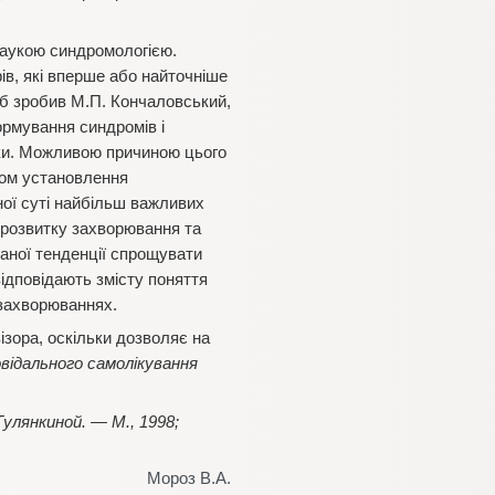
наукою синдромологією.
ів, які вперше або найточніше
об зробив М.П. Кончаловський,
формування синдромів і
ики. Можливою причиною цього
апом установлення
чної суті найбільш важливих
 розвитку захворювання та
аної тенденції спрощувати
ідповідають змісту поняття
 захворюваннях.
ізора, оскільки дозволяє на
овідального самолікування
Тулянкиной. — М., 1998;
Мороз В.А.