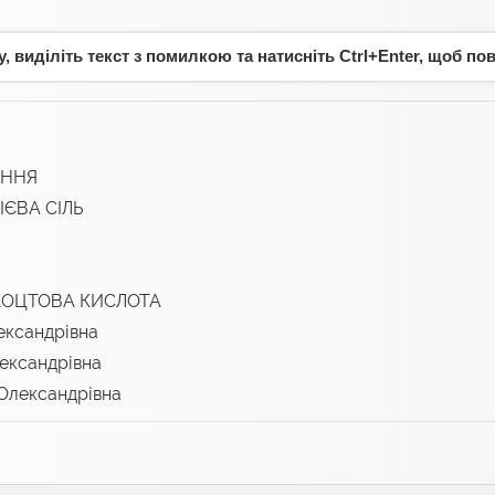
 виділіть текст з помилкою та натисніть Ctrl+Enter, щоб по
АННЯ
ЄВА СІЛЬ
АОЦТОВА КИСЛОТА
ксандрівна
ександрівна
Олександрівна