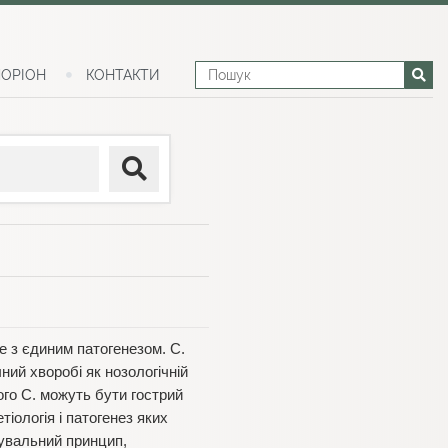
ОРІОН
КОНТАКТИ
е з єдиним патогенезом. С.
чний хворобі як нозологічній
ого С. можуть бути гострий
тіологія і патогенез яких
сувальний принцип,