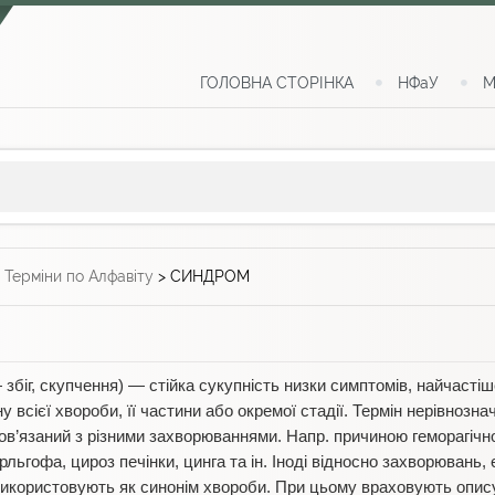
ГОЛОВНА СТОРІНКА
НФаУ
М
>
Терміни по Алфавіту
>
СИНДРОМ
збіг, скупчення) — стійка сукупність низки симптомів, найчастіш
 всієї хвороби, її частини або окремої стадії. Термін нерівнозна
пов’язаний з різними захворюваннями. Напр. причиною геморагічн
льгофа, цироз печінки, цинга та ін. Іноді відносно захворювань, е
 використовують як синонім хвороби. При цьому враховують опи