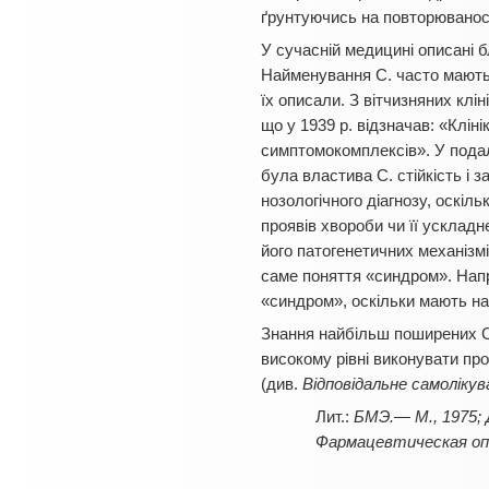
ґрунтуючись на повторюваності
У сучасній медицині описані 
Найменування С. часто мають с
їх описали. З вітчизняних кл
що у 1939 р. відзначав: «Клін
симптомокомплексів». У пода
була властива С. стійкість і 
нозологічного діагнозу, оскіл
проявів хвороби чи її усклад
його патогенетичних механізм
саме поняття «синдром». Нап
«синдром», оскільки мають на
Знання найбільш поширених С.
високому рівні виконувати пр
(див.
Відповідальне самолікув
БМЭ.— М., 1975; Д
Фармацевтическая опек