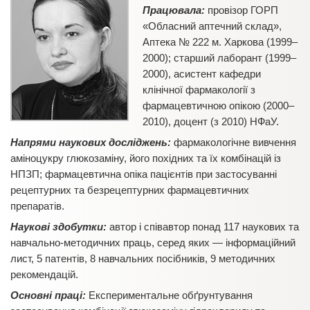
Працювала:
провізор ГОРП
«Обласний аптечний склад»,
Аптека № 222 м. Харкова (1999–
2000); старший лаборант (1999–
2000), асистент кафедри
клінічної фармакології з
фармацевтичною опікою (2000–
2010), доцент (з 2010) НФаУ.
Напрями наукових досліджень:
фармакологічне вивчення
аміноцукру глюкозаміну, його похідних та їх комбінацій із
НПЗП; фармацевтична опіка пацієнтів при застосуванні
рецептурних та безрецептурних фармацевтичних
препаратів.
Наукові здобутки:
автор і співавтор понад 117 наукових та
навчально-методичних праць, серед яких — інформаційний
лист, 5 патентів, 8 навчальних посібників, 9 методичних
рекомендацій.
Основні праці:
Експериментальне обґрунтування