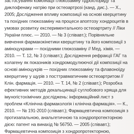
застосування комбінації глюкозаміну гідрохлориду та
диклофенаку натрію при остеоартрозі (канд. дис.). — Х.,
2005; Дослідження впливу композиції на основі кверцетину
та похідних глюкозаміну на процеси апоптозу хондроцитів в
умовах розвитку експериментального остеоартриту // Ліки
України плюс. — 2010. — № 3 (співавт.); Порівняльне
вивчення фармакокінетики кверцетину та його композиції з
аміноцукрами — похідними глюкозаміну // Мед. хімія. —
2010. — Т. 12, № 3 (співавт.); Дослідження рефракції ГАГ та
колагену як показників хондромодулюючої дії композиції на
основі аміноцукрів — похідних глюкозаміну та флавоноїду
кверцетину у щурів з посттравматичним остеоартритом //
Клін. фармація. — 2010. — Т. 14, № 2 (співавт.); Розробка
ефективних методів декальцинації суглобового хряща для
імуногістохімічних досліджень: інформаційний лист з
проблем «Клінічна фармакологія і клінічна фармація». — К.,
2010. — № 191-2010 (співавт.); Фармацевтична композиція з
протизапальною, анальгетичною та хондропротекторною
дією: патент на винахід № 56750. — 2005 (співавт.);
Фармацевтична композиція з хондропротекторною,