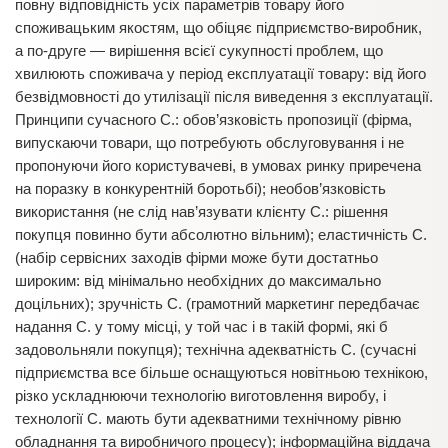
повну відповідність усіх параметрів товару його
споживацьким якостям, що обіцяє підприємство-виробник,
а по-друге — вирішення всієї сукупності проблем, що
хвилюють споживача у період експлуатації товару: від його
безвідмовності до утилізації після виведення з експлуатації.
Принципи сучасного С.: обов’язковість пропозиції (фірма,
випускаючи товари, що потребують обслуговування і не
пропонуючи його користувачеві, в умовах ринку приречена
на поразку в конкурентній боротьбі); необов’язковість
використання (не слід нав’язувати клієнту С.: рішення
покупця повинно бути абсолютно вільним); еластичність С.
(набір сервісних заходів фірми може бути достатньо
широким: від мінімально необхідних до максимально
доцільних); зручність С. (грамотний маркетинг передбачає
надання С. у тому місці, у той час і в такій формі, які б
задовольняли покупця); технічна адекватність С. (сучасні
підприємства все більше оснащуються новітньою технікою,
різко ускладнюючи технологію виготовлення виробу, і
технології С. мають бути адекватними технічному рівню
обладнання та виробничого процесу); інформаційна віддача