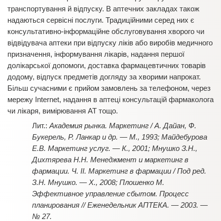
транспортування й відпуску. В аптечних закладах також
надаються сервісні послуги. Традиційними серед них є
консультативно-інформаційне обслуговування хворого чи
відвідувача аптеки при відпуску ліків або виробів медичного
призначення, інформування лікарів, надання першої
долікарської допомоги, доставка фармацевтичних товарів
додому, відпуск предметів догляду за хворими напрокат.
Більш сучасними є прийом замовлень за телефоном, через
мережу Internet, надання в аптеці консультацій фармаколога
чи лікаря, вимірювання АТ тощо.
Академия рынка. Маркетинг / А. Дайан, Ф.
Букерель, Р. Ланкар и др. — М., 1993; Майдебурова
Е.В. Маркетинг услуг. — К., 2001; Мнушко З.Н.,
Дихтярева Н.Н. Менеджмент и маркетинг в
фармации. Ч. II. Маркетинг в фармации / Под ред.
З.Н. Мнушко. — Х., 2008; Плошенко М.
Эффективное управление сбытом. Процесс
планирования // Еженедельник АПТЕКА. — 2003. —
№ 27.