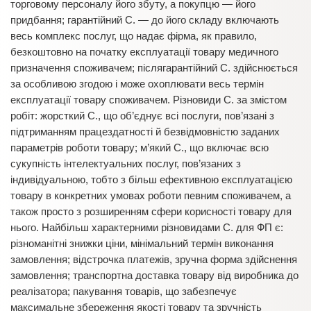
торговому персоналу його збуту, а покупцю — його
придбання; гарантійний С. — до його складу включають
весь комплекс послуг, що надає фірма, як правило,
безкоштовно на початку експлуатації товару медичного
призначення споживачем; післягарантійний С. здійснюється
за особливою згодою і може охоплювати весь термін
експлуатації товару споживачем. Різновиди С. за змістом
робіт: жорсткий С., що об’єднує всі послуги, пов’язані з
підтриманням працездатності й безвідмовністю заданих
параметрів роботи товару; м’який С., що включає всю
сукупність інтелектуальних послуг, пов’язаних з
індивідуальною, тобто з більш ефективною експлуатацією
товару в конкретних умовах роботи певним споживачем, а
також просто з розширенням сфери корисності товару для
нього. Найбільш характерними різновидами С. для ФП є:
різноманітні знижки ціни, мінімальний термін виконання
замовлення; відстрочка платежів, зручна форма здійснення
замовлення; транспортна доставка товару від виробника до
реалізатора; пакування товарів, що забезпечує
максимальне збереження якості товару та зручність