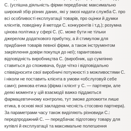
С. (успішна діяльність фірми передбачає максимально
широкий збір різних даних, які у змозі надати служба С. про
всі особливості експлуатації товарів, про оцінки й думки
клієнтів, поведінку й методи С. конкурентів і т.д.); розумна
цінова політика у сфері С. (С. може бути не тільки
джерелом додаткового прибутку, а й стимулом для
придбання товарів певної фірми, а також інструментом
закріплення довіри покупця до неї); гарантована
відповідність виробництва С. (виробник, що сумлінно
ставиться до споживача, буде чітко і відповідально
співвідносити свої виробничі потужності з можливостями С.
і ніколи не поставить клієнта в умови «обслуговуй себе
сам»); ринкова етика (фірма і клієнт у С. — партнери, але
деякі моменти у цій взаємодії важко піддаються
фармацевтичному контролю, тут зможе допомогти лише
етика, в основі якої закладена чесність стосовно партнера).
За параметрами часу також виділяють різновиди С.:
передпродажний С. — передбачає підготовку товару для
купівлі й експлуатації та максимальне полегшення