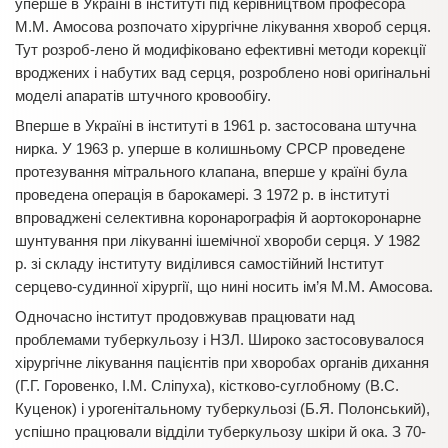
уперше в Україні в інституті під керівництвом професора
М.М. Амосова розпочато хірургічне лікування хвороб серця.
Тут розроб-лено й модифіковано ефективні методи корекції
вроджених і набутих вад серця, розроблено нові оригінальні
моделі апаратів штучного кровообігу.
Вперше в Україні в інституті в 1961 р. застосована штучна
нирка. У 1963 р. уперше в колишньому СРСР проведене
протезування мітрального клапана, вперше у країні була
проведена операція в барокамері. З 1972 р. в інституті
впроваджені селективна коронарографія й аортокоронарне
шунтування при лікуванні ішемічної хвороби серця. У 1982
р. зі складу інституту виділився самостійний Інститут
серцево-судинної хірургії, що нині носить ім’я М.М. Амосова.
Одночасно інститут продовжував працювати над
проблемами туберкульозу і НЗЛ. Широко застосовувалося
хірургічне лікування пацієнтів при хворобах органів дихання
(Г.Г. Горовенко, І.М. Сліпуха), кістково-суглобному (В.С.
Куценок) і урогенітальному туберкульозі (Б.Я. Полонський),
успішно працювали відділи туберкульозу шкіри й ока. З 70-