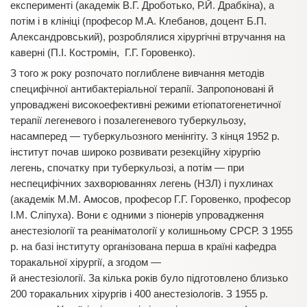
експерименті (академік В.Г. Дроботько, Р.Й. Драбкіна), а
потім і в клініці (професор М.А. Клебанов, доцент Б.П.
Александровський), розроблялися хірургічні втручання на
каверні (П.І. Костромін, Г.Г. Горовенко).
З того ж року розпочато поглиблене вивчання методів
специфічної антибактеріальної терапії. Запропоновані й
упроваджені високоефективні режими етіопатогенетичної
терапії легеневого і позалегеневого туберкульозу,
насамперед — туберкульозного менінгіту. З кінця 1952 р.
інститут почав широко розвивати резекційну хірургію
легень, спочатку при туберкульозі, а потім — при
неспецифічних захворюваннях легень (НЗЛ) і пухлинах
(академік М.М. Амосов, професор Г.Г. Горовенко, професор
І.М. Сліпуха). Вони є одними з піонерів упровадження
анестезіології та реаніматології у колишньому СРСР. З 1955
р. на базі інституту організована перша в країні кафедра
торакальної хірургії, а згодом —
й анестезіології. За кілька років було підготовлено близько
200 торакальних хірургів і 400 анестезіологів. З 1955 р.