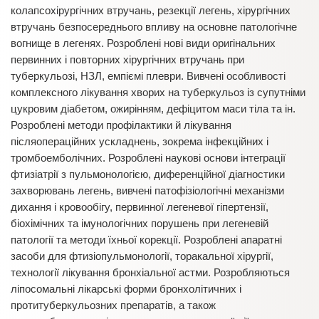
колапсохірургічних втручань, резекції легень, хірургічних
втручань безпосереднього впливу на основне патологічне
вогнище в легенях. Розроблені нові види оригінальних
первинних і повторних хірургічних втручань при
туберкульозі, НЗЛ, емпіємі плеври. Вивчені особливості
комплексного лікування хворих на туберкульоз із супутніми
цукровим діабетом, ожирінням, дефіцитом маси тіла та ін.
Розроблені методи профілактики й лікування
післяопераційних ускладнень, зокрема інфекційних і
тромбоемболічних. Розроблені наукові основи інтеграції
фтизіатрії з пульмонологією, диференційної діагностики
захворювань легень, вивчені патофізіологічні механізми
дихання і кровообігу, первинної легеневої гіпертензії,
біохімічних та імунологічних порушень при легеневій
патології та методи їхньої корекції. Розроблені апаратні
засоби для фтизіопульмонології, торакальної хірургії,
технології лікування бронхіальної астми. Розробляються
ліпосомальні лікарські форми бронхолітичних і
протитуберкульозних препаратів, а також