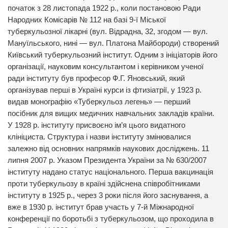
початок з 28 листопада 1922 р., коли постановою Ради
Народних Комісарів № 112 на базі 9-ї Міської
туберкульозної лікарні (вул. Відрадна, 32, згодом — вул.
Мануїльського, нині — вул. Платона Майбороди) створений
Київський туберкульозний інститут. Одним з ініціаторів його
організації, науковим консультантом і керівником ученої
ради інституту був професор Ф.Г. Яновський, який
організував перші в Україні курси із фтизіатрії, у 1923 р.
видав монографію «Туберкульоз легень» — перший
посібник для вищих медичних навчальних закладів країни.
У 1928 р. інституту присвоєно ім’я цього видатного
клініциста. Структура і назви інституту змінювалися
залежно від основних напрямків наукових досліджень. 11
липня 2007 р. Указом Президента України за № 630/2007
інституту надано статус національного. Перша вакцинація
проти туберкульозу в країні здійснена співробітниками
інституту в 1925 р., через 3 роки після його заснування, а
вже в 1930 р. інститут брав участь у 7-й Міжнародної
конференції по боротьбі з туберкульозом, що проходила в