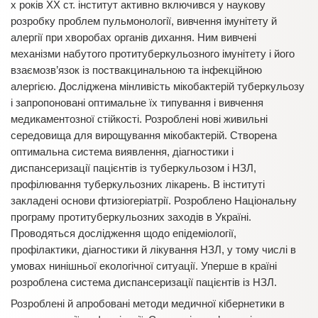
х років ХХ ст. інститут активно включився у наукову
розробку проблем пульмонології, вивчення імунітету й
алергії при хворобах органів дихання. Ним вивчені
механізми набутого протитуберкульозного імунітету і його
взаємозв’язок із поствакцинальною та інфекційною
алергією. Досліджена мінливість мікобактерій туберкульозу
і запропоновані оптимальне їх типування і вивчення
медикаментозної стійкості. Розроблені нові живильні
середовища для вирощування мікобактерій. Створена
оптимальна система виявлення, діагностики і
диспансеризації пацієнтів із туберкульозом і НЗЛ,
профілювання туберкульозних лікарень. В інституті
закладені основи фтизіогеріатрії. Розроблено Національну
програму протитуберкульозних заходів в Україні.
Проводяться дослідження щодо епідеміології,
профілактики, діагностики й лікування НЗЛ, у тому числі в
умовах нинішньої екологічної ситуації. Уперше в країні
розроблена система диспансеризації пацієнтів із НЗЛ.
Розроблені й апробовані методи медичної кібернетики в