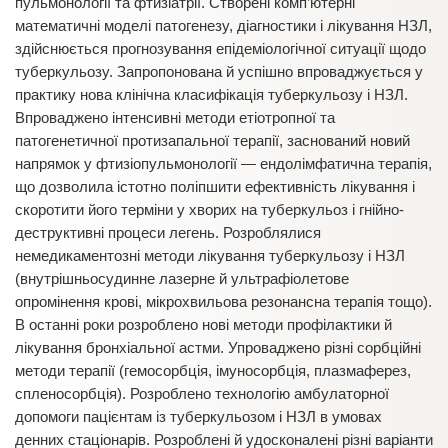
пульмонології та фтизіатрії. Створені комп’ютерні
математичні моделі патогенезу, діагностики і лікування НЗЛ,
здійснюється прогнозування епідеміологічної ситуації щодо
туберкульозу. Запропонована й успішно впроваджується у
практику нова клінічна класифікація туберкульозу і НЗЛ.
Впроваджено інтенсивні методи етіотропної та
патогенетичної протизапальної терапії, заснований новий
напрямок у фтизіопульмонології — ендолімфатична терапія,
що дозволила істотно поліпшити ефективність лікування і
скоротити його терміни у хворих на туберкульоз і гнійно-
деструктивні процеси легень. Розроблялися
немедикаментозні методи лікування туберкульозу і НЗЛ
(внутрішньосудинне лазерне й ультрафіолетове
опромінення крові, мікрохвильова резонансна терапія тощо).
В останні роки розроблено нові методи профілактики й
лікування бронхіальної астми. Упроваджено різні сорбційні
методи терапії (гемосорбція, імуносорбція, плазмаферез,
спленосорбція). Розроблено технологію амбулаторної
допомоги пацієнтам із туберкульозом і НЗЛ в умовах
денних стаціонарів. Розроблені й удосконалені різні варіанти