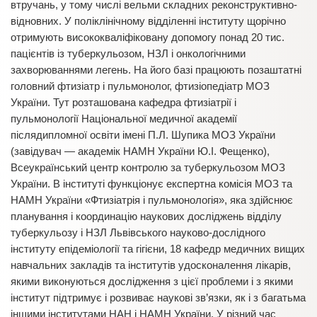
втручань, у тому числі вельми складних реконструктивно-
відновних. У поліклінічному відділенні інституту щорічно
отримують висококваліфіковану допомогу понад 20 тис.
пацієнтів із туберкульозом, НЗЛ і онкологічними
захворюваннями легень. На його базі працюють позаштатні
головний фтизіатр і пульмонолог, фтизіопедіатр МОЗ
України. Тут розташована кафедра фтизіатрії і
пульмонології Національної медичної академії
післядипломної освіти імені П.Л. Шупика МОЗ України
(завідувач — академік НАМН України Ю.І. Фещенко),
Всеукраїнський центр контролю за туберкульозом МОЗ
України. В інституті функціонує експертна комісія МОЗ та
НАМН України «Фтизіатрія і пульмонологія», яка здійснює
планування і координацію наукових досліджень відділу
туберкульозу і НЗЛ Львівського науково-дослідного
інституту епідеміології та гігієни, 18 кафедр медичних вищих
навчальних закладів та інститутів удосконалення лікарів,
якими виконуються дослідження з цієї проблеми і з якими
інститут підтримує і розвиває наукові зв’язки, як і з багатьма
іншими інститутами НАН і НАМН України. У різний час