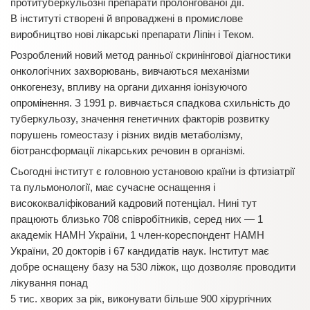
протитуберкульозні препарати пролонгованої дії.
В інституті створені й впроваджені в промислове
виробництво нові лікарські препарати Ліпін і Теком.
Розроблений новий метод ранньої скринінгової діагностики
онкологічних захворювань, вивчаються механізми
онкогенезу, впливу на органи дихання іонізуючого
опромінення. З 1991 р. вивчається спадкова схильність до
туберкульозу, значення генетичних факторів розвитку
порушень гомеостазу і різних видів метаболізму,
біотрансформації лікарських речовин в організмі.
Сьогодні інститут є головною установою країни із фтизіатрії
та пульмонології, має сучасне оснащення і
висококваліфікований кадровий потенціал. Нині тут
працюють близько 708 співробітників, серед них — 1
академік НАМН України, 1 член-кореспондент НАМН
України, 20 докторів і 67 кандидатів наук. Інститут має
добре оснащену базу на 530 ліжок, що дозволяє проводити
лікування понад
5 тис. хворих за рік, виконувати більше 900 хірургічних