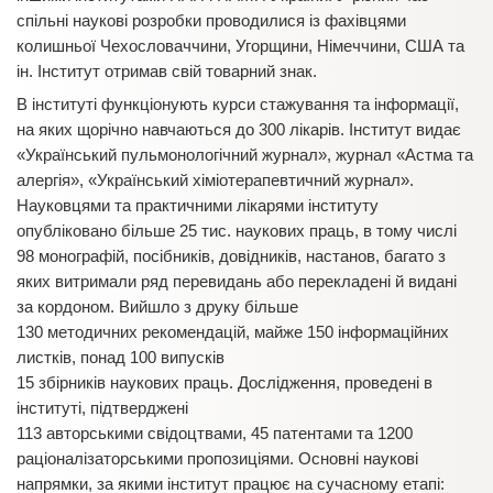
спільні наукові розробки проводилися із фахівцями
колишньої Чехословаччини, Угорщини, Німеччини, США та
ін. Інститут отримав свій товарний знак.
В інституті функціонують курси стажування та інформації,
на яких щорічно навчаються до 300 лікарів. Інститут видає
«Український пульмонологічний журнал», журнал «Астма та
алергія», «Український хіміотерапевтичний журнал».
Науковцями та практичними лікарями інституту
опубліковано більше 25 тис. наукових праць, в тому числі
98 монографій, посібників, довідників, настанов, багато з
яких витримали ряд перевидань або перекладені й видані
за кордоном. Вийшло з друку більше
130 методичних рекомендацій, майже 150 інформаційних
листків, понад 100 випусків
15 збірників наукових праць. Дослідження, проведені в
інституті, підтверджені
113 авторськими свідоцтвами, 45 патентами та 1200
раціоналізаторськими пропозиціями. Основні наукові
напрямки, за якими інститут працює на сучасному етапі: