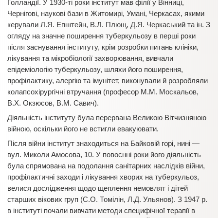
Голландії. У 1930-ті роки інститут мав філії у Вінниці,
Чернігові, наукові бази в Житомирі, Умані, Черкасах, якими
керували Л.Я. Епштейн, В.Л. Плющ, Д.Я. Черкаський та ін. З
огляду на значне поширення туберкульозу в перші роки
після заснування інституту, крім розробки питань клініки,
лікування та мікробіології захворювання, вивчали
епідеміологію туберкульозу, шляхи його поширення,
профілактику, алергію та імунітет, виконували й розробляли
колапсохірургічні втручання (професор М.М. Москальов,
В.Х. Окзюсов, В.М. Савич).
Діяльність інституту була перервана Великою Вітчизняною
війною, оскільки його не встигли евакуювати.
Після війни інститут знаходиться на Байковій горі, нині —
вул. Миколи Амосова, 10. У повоєнні роки його діяльність
була спрямована на подолання санітарних наслідків війни,
профілактичні заходи і лікування хворих на туберкульоз,
велися дослідження щодо щеплення немовлят і дітей
старших вікових груп (С.О. Томілін, Л.Д. Ульянов). З 1947 р.
в інституті почали вивчати методи специфічної терапії в