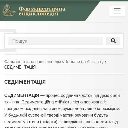
Фармацевтична
енциклопедія
Фармацевтична енциклопедія
>
Терміни по Алфавіту
>
СЕДИМЕНТАЦІЯ
СЕДИМЕНТАЦІЯ
СЕДИМЕНТАЦIЯ
— процес осiдання часток пiд дiєю сили
тяжіння. Седиментацiйна стiйкiсть тісно пов’язана із
процесом осiдання частинок, зумовлена лише їх розмiром.
У будь-якiй суспензiї твердi частки речовини будуть
седиментуватися (осiдати) зi швидкiстю, що залежить вiд