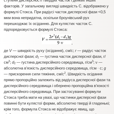
ступеня дисперсностi твердих часток i деяких iнших
факторiв. У загальному виглядi швидкiсть С. відображено у
формулi Стокса. При радiусi часток дисперсної фази <0,5
мкм вона непридатна, оскільки броунiвський рух
перешкоджає їх осiданню. Для кулястих часток С.
пiдпорядковується формулi Стокса:
,
де
V
— швидкість руху (осiдання), см/с;
r
— радiус часток
дисперсної фази;
d
— густина часток дисперсної фази, г/
1
3
3
см
;
d
— густина дисперсiйного середовища, г/см
; ν —
2
абсолютна в’язкiсть дисперсiйного середовища, г/см · с;
g
2
— прискорення сили тяжiння, см/с
. Швидкiсть осiдання
прямо пропорцiйно залежить вiд радiуса дисперсної фази та
дисперсiйного середовища i обернено пропорцiйна в’язкостi
дисперсiйного середовища. При застосуваннi формули
Стокса треба мати на увазi, що частинки дисперсної фази
повиннi бути кулястої форми, абсолютно твердi й гладенькi;
крiм того, формула Стокса не вiдображує явищ, що