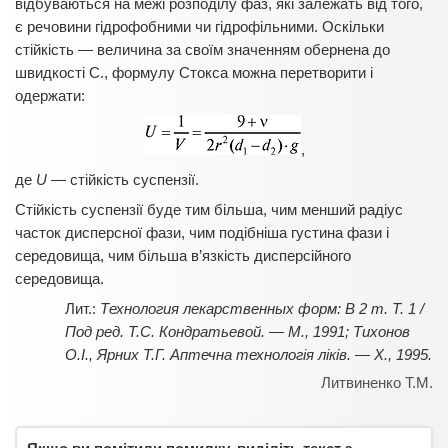
вiдбуваються на межi розподiлу фаз, якi залежать вiд того,
є речовини гідрофобними чи гiдрофiльними. Оскiльки
стiйкiсть — величина за своїм значенням обернена до
швидкостi С., формулу Стокса можна перетворити i
одержати:
,
де
U
— стiйкiсть суспензiї.
Стiйкiсть суспензії буде тим бiльша, чим менший радiус
часток дисперсної фази, чим подібніша густина фази i
середовища, чим бiльша в’язкiсть дисперсiйного
середовища.
Технология лекарственных форм: В 2 т. Т. 1 /
Под ред. Т.С. Кондратьевой. — М., 1991; Тихонов
О.I., Ярних Т.Г. Аптечна технологiя лiкiв. — Х., 1995.
Литвиненко Т.М.