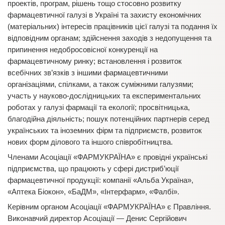
проектів, програм, рішень тощо стосовно розвитку
фармацевтичної галузі в Україні та захисту економічних
(матеріальних) інтересів працівників цієї галузі та подання їх
відповідним органам; здійснення заходів з недопущення та
припинення недобросовісної конкуренції на
фармацевтичному ринку; встановлення і розвиток
всебічних зв’язків з іншими фармацевтичними
організаціями, спілками, а також суміжними галузями;
участь у науково-дослідницьких та експериментальних
роботах у галузі фармації та екології; просвітницька,
благодійна діяльність; пошук потенційних партнерів серед
українських та іноземних фірм та підприємств, розвиток
нових форм ділового та іншого співробітництва.
Членами Асоціації «ФАРМУКРАЇНА» є провідні українські
підприємства, що працюють у сфері дистриб’юції
фармацевтичної продукції: компанії «Альба Україна»,
«Аптека Біокон», «БаДМ», «Інтерфарм», «Фалбі».
Керівним органом Асоціації «ФАРМУКРАЇНА» є Правління.
Виконавчий директор Асоціації — Денис Сергійович