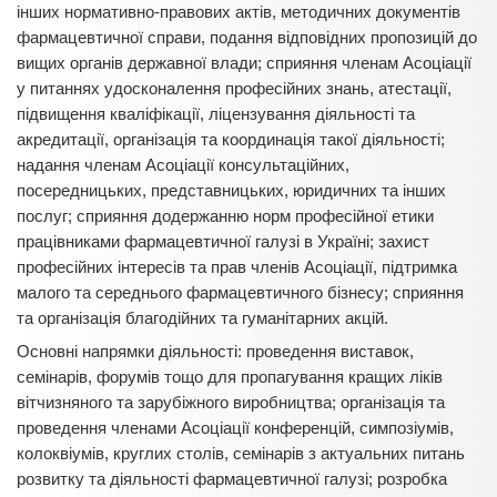
інших нормативно-правових актів, методичних документів
фармацевтичної справи, подання відповідних пропозицій до
вищих органів державної влади; сприяння членам Асоціації
у питаннях удосконалення професійних знань, атестації,
підвищення кваліфікації, ліцензування діяльності та
акредитації, організація та координація такої діяльності;
надання членам Асоціації консультаційних,
посередницьких, представницьких, юридичних та інших
послуг; сприяння додержанню норм професійної етики
працівниками фармацевтичної галузі в Україні; захист
професійних інтересів та прав членів Асоціації, підтримка
малого та середнього фармацевтичного бізнесу; сприяння
та організація благодійних та гуманітарних акцій.
Основні напрямки діяльності: проведення виставок,
семінарів, форумів тощо для пропагування кращих ліків
вітчизняного та зарубіжного виробництва; організація та
проведення членами Асоціації конференцій, симпозіумів,
колоквіумі­в, круглих столів, семінарів з актуальних питань
розвитку та діяльності фармацевтичної галузі; розробка