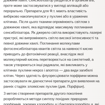
довжини хвилі. Сенсибілізатор уводиться в організм в/в,
проте може застосовуватися у вигляді аплікацій або
перорально. Препарати для Ф.т. мають властивість
вибірково накопичуватися у пухлині або в уражених
клітинах. Після цього тканини опромінюють світлом з
довжиною хвилі, яка відповідає максимуму поглинання
сенсибілізатора. Як джерело світла використовують лазерні
пристрої, які випромінюють світло високої інтенсивності та
певної довжини хвилі. Поглинання молекулами
фотосенсибілізатора квантів світла за наявності кисню
приводить до фотохімічної реакції, внаслідок якої
молекулярний кисень перетворюється на синглетний, а
також утворюються інші радикали, які викликають у
клітинах пухлини некроз і апоптоз — два види загибелі
клітин.
Через здатність флуоресціювати порфірини можна
застосовувати як діагностичні препарати для виявлення на
ранніх стадіях злоякісних пухлин (див.
Порфірин
).
З метою створення препаратів другого покоління
розробляються методи синтезу похідних природних
порфіринів, зокрема хлорофілу
а
і бактеріохлорофілу
а
, які