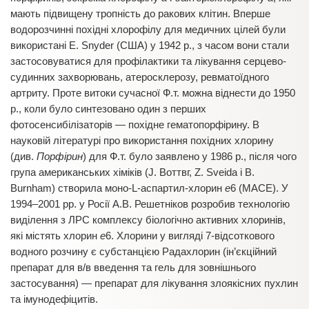
мають підвищену тропність до ракових клітин. Вперше
водорозчинні похідні хлорофілу для медичних цілей були
використані Е. Snyder (США) у 1942 р., з часом вони стали
застосовуватися для профілактики та лікування серцево-
судинних захворювань, атеросклерозу, ревматоїдного
артриту. Проте витоки сучасної Ф.т. можна віднести до 1950
р., коли було синтезовано один з перших
фотосенсибілізаторів — похідне гематопорфірину. В
науковій літературі про використання похідних хлорину
(див.
Порфірин
) для Ф.т. було заявлено у 1986 р., після чого
група американських хіміків (J. Воттвг, Z. Sveida і
В.
Burnham) створила моно-L-аспартил-хлорин
е
6 (МАСЕ). У
1994–2001 рр. у Росії А.В. Решетніков розробив технологію
виділення з ЛРС комплексу біологічно активних хлоринів,
які містять хлорин
е
6. Хлорини у вигляді 7-відсоткового
водного розчину є субстанцією Радахлорин (ін’єкційний
препарат для в/в введення та гель для зовнішнього
застосування) — препарат для лікування злоякісних пухлин
та імунодефіцитів.