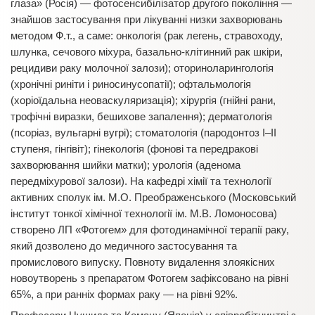
глаза» (Росія) — фотосенсибілізатор другого покоління —
знайшов застосування при лікуванні низки захворювань
методом Ф.т., а саме: онкологія (рак легень, стравоходу,
шлунка, сечового міхура, базально-клітинний рак шкіри,
рецидиви раку молочної залози); оториноларингологія
(хронічні риніти і риносинусопатії); офтальмологія
(хоріоїдальна неоваскуляризація); хірургія (гнійні рани,
трофічні виразки, бешихове запалення); дерматологія
(псоріаз, вульгарні вугрі); стоматологія (пародонтоз I–II
ступеня, гінгівіт); гінекологія (фонові та передракові
захворювання шийки матки); урологія (аденома
передміхурової залози). На кафедрі хімії та технології
активних сполук ім. М.О. Преображенського (Московський
інститут тонкої хімічної технології ім. М.В. Ломоносова)
створено ЛП «Фотогем» для фотодинамічної терапії раку,
який дозволено до медичного застосування та
промислового випуску. Повноту видалення злоякісних
новоутворень з препаратом Фотогем зафіксовано на рівні
65%, а при ранніх формах раку — на рівні 92%.