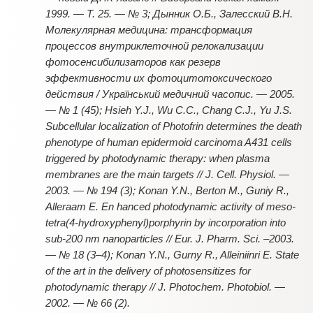
1999. — Т. 25. — № 3; Дынник О.Б., Залесский В.Н.
Молекулярная медицина: трансформация
процессов внутриклеточной релокализации
фотосенсибилизаторов как резерв
эффективности их фотоцитотоксического
действия / Український медичний часопис. — 2005.
— № 1 (45); Hsieh Y.J., Wu C.C., Chang C.J., Yu J.S.
Subcellular localization of Photofrin determines the death
phenotype of human epidermoid carcinoma A431 cells
triggered by photodynamic therapy: when plasma
membranes are the main targets // J. Cell. Physiol. —
2003. — № 194 (3); Konan Y.N., Berton M., Guniy R.,
Alleraam E. En hanced photodynamic activity of meso-
tetra(4-hydroxyphenyl)porphyrin by incorporation into
sub-200 nm nanoparticles // Eur. J. Pharm. Sci. –2003.
— № 18 (3–4); Konan Y.N., Gurny R., Alleiniinri E. State
of the art in the delivery of photosensitizes for
photodynamic therapy // J. Photochem. Photobiol. —
2002. — № 66 (2).