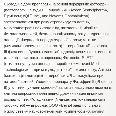
Сьогодні відомі препарати на основі порфіринів: фотофрин
(вертепорфін, візудин — виробники «Axcan Scandipharm»,
Бірмінгем; «QLT, Inc., and Novartis Ophthalmics») —
застосовуються при раку стравоходу та легень,
макулодистрофії похилого віку, патологічній міопії та
гістоплазмозі очей, базально-клітинному раку, андрогенній
алопеції, гіперплазії передміхурової залози; метвікс
(метиламінолевулінова кислота) — виробник «Photocure» —
III фаза випробувань (масштабні дослідження ефективності
для клітинних онкозахворювань; Фотопоінт SnET2
(етилетіопурпурин олова) — виробник «Miravant Medical
Technologies» — при макулодистрофії похилого віку, Антрин
(мотексафін лютецію) — виробник «Pharmacyclics» при
патології артерій. Уведення препарату Фотофрин II (Photofrin
II) у клітини пухлини молочної залози з наступною дією на ці
клітини випромінювання певної довжини хвилі викликає
розпад клітин. Фотодитазин (N-диметилглюкамінова сіль
хлорину
е
6) — виробник ООО «Вета-Гранд» спільно з
міжгалузевим науково-технічним комплексом «Хирургия