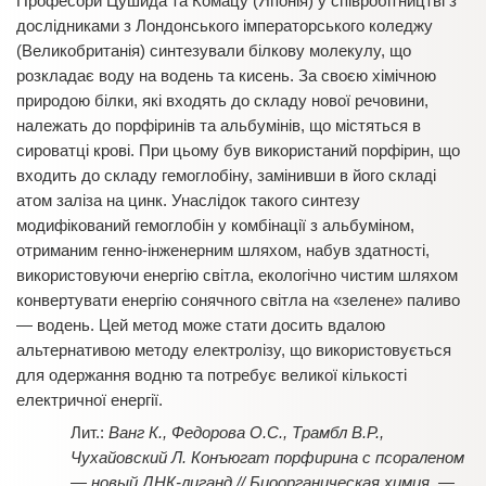
Професори Цушида та Комацу (Японія) у співробітництві з
дослідниками з Лондонського імператорського коледжу
(Великобританія) синтезували білкову молекулу, що
розкладає воду на водень та кисень. За своєю хімічною
природою білки, які входять до складу нової речовини,
належать до порфіринів та альбумінів, що містяться в
сироватці крові. При цьому був використаний порфірин, що
входить до складу гемоглобіну, замінивши в його складі
атом заліза на цинк. Унаслідок такого синтезу
модифікований гемоглобін у комбінації з альбуміном,
отриманим генно-інженерним шляхом, набув здатності,
використовуючи енергію світла, екологічно чистим шляхом
конвертувати енергію сонячного світла на «зелене» паливо
— водень. Цей метод може стати досить вдалою
альтернативою методу електролізу, що використовується
для одержання водню та потребує великої кількості
електричної енергії.
Ванг К., Федорова О.С., Трамбл В.Р.,
Чухайовский Л. Конъюгат порфирина с псораленом
— новый ДНК-лиганд // Биоорганическая химия. —