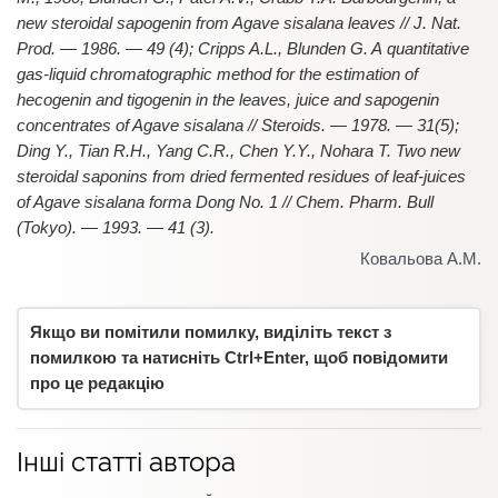
new steroidal sapogenin from Agave sisalana leaves // J. Nat.
Prod. — 1986. — 49 (4); Cripps A.L., Blunden G. A quantitative
gas-liquid chromatographic method for the estimation of
hecogenin and tigogenin in the leaves, juice and sapogenin
concentrates of Agave sisalana // Steroids. — 1978. — 31(5);
Ding Y., Tian R.H., Yang C.R., Chen Y.Y., Nohara T. Two new
steroidal saponins from dried fermented residues of leaf-juices
of Agave sisalana forma Dong No. 1 // Chem. Pharm. Bull
(Tokyo). — 1993. — 41 (3).
Ковальова А.М.
Якщо ви помітили помилку, виділіть текст з
помилкою та натисніть Ctrl+Enter, щоб повідомити
про це редакцію
Інші статті автора