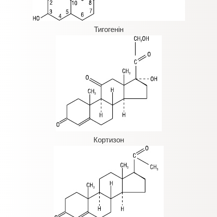
Тигогенін
Кортизон