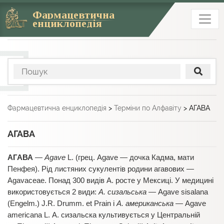
Фармацевтична
енциклопедія
Фармацевтична енциклопедія
>
Терміни по Алфавіту
>
АГАВА
АГАВА
АГАВА
—
Agave
L. (грец. Agave — дочка Кадма, мати
Пенфея). Рід листяних сукулентів родини агавових —
Agavaceae. Понад 300 видів А. росте у Мексиці. У медицині
використовується 2 види:
А. сизальська
— Agave sisalana
(Engelm.) J.R. Drumm. et Prain і
А. американська
— Agave
americana L. А. сизальска культивується у Центральній