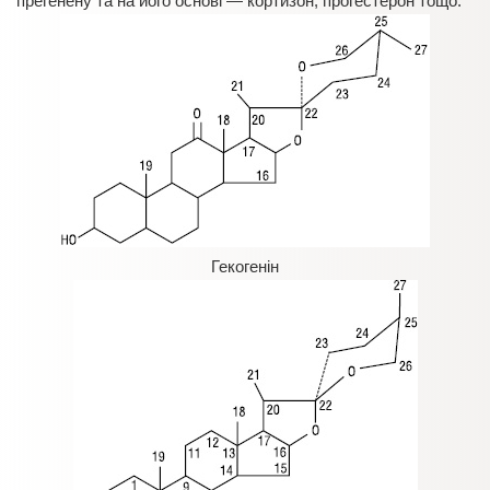
прегенену та на його основі — кортизон, прогестерон тощо.
Гекогенін