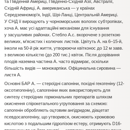
та Південній Америці, Південно-Східній Азії, Австралії,
Східній Африці, А. американська — у країнах
Середземномор’я, Індії, Шрі-Ланці, Центральній Америці.
У СНД її вирощують у чорноморських вологих субтропіках,
хоча А. має усі адаптаційні механізми для існування
у засушливих районах. Стебло А.с. вкорочене з розеткою
великих, м’ясистих і колючих листків. Цвітуть А. на 6–15-й,
інколи на 50-й рік життя, утворюючи квітконос до 12 м завв.
з великою кількістю (до 200 тис.) квіток. Після дозрівання
плодів наземна частина А. часто відмирає, оскільки
більшість видів — монокарпіки. Офіцинальна сировина —
листя А.
Основні БАР А. — стероїдні сапоніни, похідні гекогеніну (12-
оксотигогеніну), сапогеніни яких використовують для
синтезу стероїдних гормональних препаратів шляхом
окиснення спірокетального угруповання за схемою:
сапогенін обробляють оцтовим ангідридом, діацетат
псевдосапогеніну, що утворився, окиснюють хромовою
кислотою з подальшим гідролізом естеру, отримують D16-