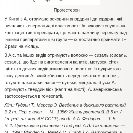
Прогестерон
У Китаї з А. отримано речовини анордрин і динордрин, які
виявляють спермацидні властивості; їх використовують як
контрацептивні препарати, що мають важливу перевагу над
іншими препаратами цієї групи — їх достатньо приймати 1–
2 рази на місяць.
З А.с. та інших видів отримують волокно — сизаль (сисаль,
сезаль), що йде на виготовлення канатів, мотузок, сіток,
щіток та деяких видів джинсового полотна. Із цукристого
соку деяких А., який збирають перед початком цвітіння,
готують алкогольні напої — пульке, мецкаль. З усіх А.
отримують твердий віск (наліт на листі). А. американська
застосовується в гомеопатії.
Літ.: Гудвин Т., Мерсер Э. Введение в биохимию растений.
В 2 т. Пер. с англ. — М., 1986; Жизнь растений. В 6 т. /
Гл. ред. чл.-кор. АН СССР, проф. А.А. Федоров. — Т. 5. —
Ч. 1. Цветковые растения / Под ред. А.Л. Тахтаджяна. —
М., 1980; Blunden G., Patel A.V., Crabb T.A. Barbourgenin, a