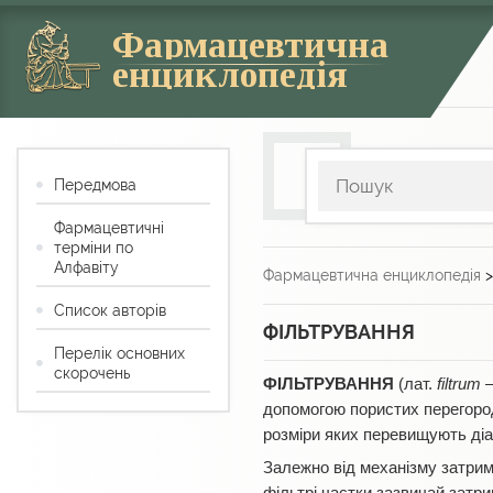
Фармацевтична
енциклопедія
Передмова
Фармацевтичні
терміни по
Алфавіту
Фармацевтична енциклопедія
Список авторів
ФІЛЬТРУВАННЯ
Перелік основних
скорочень
ФІЛЬТРУВАННЯ
(лат.
filtrum
—
допомогою пористих перегород
розміри яких перевищують діа
Залежно від механізму затримк