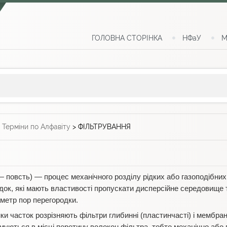
ГОЛОВНА СТОРІНКА
НФаУ
М
>
Терміни по Алфавіту
>
ФІЛЬТРУВАННЯ
 повсть) — процес механічного розділу рідких або газоподібни
ок, які мають властивості пропускати дисперсійне середовище 
метр пор перегородки.
и часток розрізняють фільтри глибинні (пластинчасті) і мембран