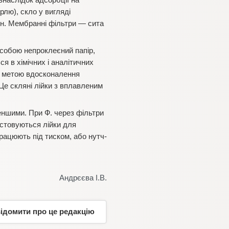
внаслідок адсорбції на
рлю), скло у вигляді
он. Мембранні фільтри — сита
 собою непроклеєний папір,
я в хімічних і аналітичних
З метою вдосконалення
Це скляні лійки з вплавленим
еншими. При Ф. через фільтри
истовуються лійки для
працюють під тиском, або нутч-
Андрєєва І.В.
відомити про це редакцію