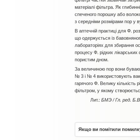
фільтрі частки зазвичай затри
матеріалі фільтра. Як глибинн
спеченого порошку або волоко
з середніми розмірами пор у в
В аптечній практиці для Ф. р
що одержується із бавовняног
лабораторіях для збирання ос
процесу Ф. рідких лікарських
пористим дном.
За величиною пор вони буваю
№ 3 і № 4 використовують ваку
гарячого Ф. Велику кількість 
фільтром, у якому створюєтьс
БМЭ / Гл. ред. Б.В
Якщо ви помітили помилку,