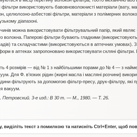
муються в місці перетину волокон фільтра, тобто механічно або 
і фільтри використовують бавовноволокнисті матеріали (вату, ма
н, целюлозно-азбестові фільтри, матеріали з полімерних волок
узькому діапазоні.
озчинів можна використовувати фільтрувальний папір, який являє
о волокна. Паперові фільтри бувають гладкими (використовуютьс
адів) та складчастими (використовуються в аптечних умовах). 
 форм в аптеках запропоновано використовувати скляні фільтри. 
ть 4 розмірів — від № 1 з найбільшими порами до № 4 — з найм
ум. Для Ф. в’язких рідин (жирні масла і масляні розчини) викор
рідини фільтрують за допомогою фільтр-пресу, друк-фільтру, які 
я вакуум.
. Петровский. 3-е изд.: В 30 т. — М., 1980. — Т. 26.
 виділіть текст з помилкою та натисніть Ctrl+Enter, щоб по