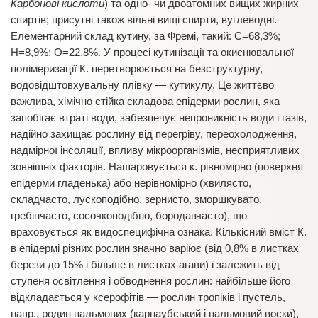
Карбонові кислоти
) та одно- чи двоатомних вищих жирних
спиртів; присутні також вільні вищі спирти, вуглеводні.
Елементарний склад кутину, за Фремі, такий: С=68,3%;
H=8,9%; О=22,8%. У процесі кутинізації та окиснювальної
полімеризації К. перетворюється на безструктурну,
водовідштовхувальну плівку — кутикулу. Це життєво
важлива, хімічно стійка складова епідерми рослин, яка
запобігає втраті води, забезпечує непроникність води і газів,
надійно захищає рослину від перегріву, переохолодження,
надмірної інсоляції, впливу мікроорганізмів, несприятливих
зовнішніх факторів. Нашаровується к. рівномірно (поверхня
епідерми гладенька) або нерівномірно (хвилясто,
складчасто, лускоподібно, зернисто, зморшкувато,
гребінчасто, сосочкоподібно, бородавчасто), що
враховується як видоспецифічна ознака. Кількісний вміст К.
в епідермі різних рослин значно варіює (від 0,8% в листках
берези до 15% і більше в листках агави) і залежить від
ступеня освітлення і обводнення рослин: найбільше його
відкладається у ксерофітів — рослин тропіків і пустель,
напр., родин пальмових (карнаубський і пальмовий воски),