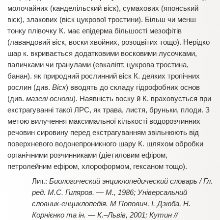
молочайних (канделільский віск), сумахових (японський
віск), злакових (віск цукрової тростини). Більш чи менш
тонку плівочку К. має епідерма більшості мезофітів
(лавандовий віск, воски хвойних, розоцвітих тощо). Нерідко
шар к. вкривається додатковими восковими лусочками,
паличками чи гранулами (евкаліпт, цукрова тростина,
банан). як природний рослинний віск К. деяких тропічних
рослин (див.
Віск
) вводять до складу гідрофобних основ
(див.
мазеві основи
). Наявність воску й К. враховується при
екстрагуванні такої ЛРС, як трава, листя, бруньки, плоди. З
метою вилучення максимальної кількості водорозчинних
речовин сировину перед екстрагуванням звільнюють від
поверхневого водонепроникного шару К. шляхом обробки
органічними розчинниками (діетиловим ефіром,
петролейним ефіром, хлороформом, гексаном тощо).
Биологический энциклопедический словарь / Гл.
ред. М.С. Гиляров. — М., 1986; Універсальний
словник-енциклопедія. М Попович, І. Дзюба, Н.
Корнієнко та ін. — К.–Львів, 2001; Кутин //