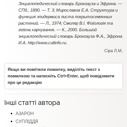
Энциклопедический словарь Брокгауза и Эфрона. —
СПб., 1890. — Т. 3; Мирославов Е.А. Структура и
функция эпидермиса листа покрытосемянных
растений. — Л., 1974; Смоляр В.І. Фізіологія та
гігієна харчування. — К., 2000. Большой
энциклопедический словарь Брокгауза Ф.А., Эфрона
И.А. http://www.cultinfo.ru.
Сіра Л.М.
Якщо ви помітили помилку, виділіть текст з
помилкою та натисніть Ctrl+Enter, щоб повідомити
про це редакцію
Інші статті автора
АЗАРОН
СУПЛІДДЯ