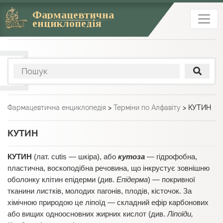
Фармацевтична
енциклопедія
Фармацевтична енциклопедія
>
Терміни по Алфавіту
>
КУТИН
КУТИН
КУТИН
(лат. сutis — шкіра), або
кутоза
— гідрофобна,
пластична, воскоподібна речовина, що інкрустує зовнішню
оболонку клітин епідерми (див.
Епідерма
) — покривної
тканини листків, молодих пагонів, плодів, кісточок. За
хімічною природою це ліпоїд — складний ефір карбонових
або вищих одноосновних жирних кислот (див.
Ліпоїди,