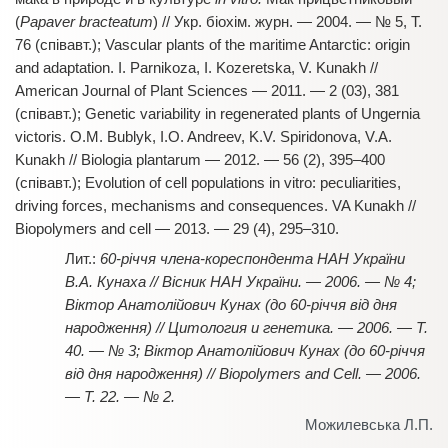
(
Papaver bracteatum
) // Укр. біохім. журн. — 2004. — № 5, Т.
76 (співавт.); Vascular plants of the maritime Antarctic: origin
and adaptation. I. Parnikoza, I. Kozeretska, V. Kunakh //
American Journal of Plant Sciences — 2011. — 2 (03), 381
(співавт.); Genetic variability in regenerated plants of Ungernia
victoris. O.M. Bublyk, I.O. Andreev, K.V. Spiridonova, V.A.
Kunakh // Biologia plantarum — 2012. — 56 (2), 395–400
(співавт.); Evolution of cell populations in vitro: peculiarities,
driving forces, mechanisms and consequences. VA Kunakh //
Biopolymers and cell — 2013. — 29 (4), 295–310.
60-річчя члена-кореспондента НАН України
В.А. Кунаха // Вісник НАН України. — 2006. — № 4;
Віктор Анатолійович Кунах (до 60-річчя від дня
народження) // Цитология и генетика. — 2006. — Т.
40. — № 3; Віктор Анатолійович Кунах (до 60-річчя
від дня народження) // Biopolymers and Cell. — 2006.
— Т. 22. — № 2.
Можилевська Л.П.