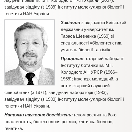
лауреат премії ім. М.Г. Холодного НАН України (2007),
завідувач відділу (з 1989) Інституту молекулярної біології і
генетики НАН України.
Закінчив
з відзнакою Київський
державний університет ім.
Тараса Шевченка (1969) зі
спеціальності «біолог-генетик,
учитель біології та хімії».
Працював:
старший лаборант
Інституту ботаніки ім. М.Г.
Холодного АН УРСР (1966–
1969); інженер, молодший, а
потім старший науковий
співробітник (з 1971), завідувач лабораторії (1983),
завідувач відділу (з 1989) Інституту молекулярної біології і
генетики НАН України.
Напрями наукових досліджень:
геном рослин та його
пластичність, біотехнологія рослин, клітинна біологія,
генетика.