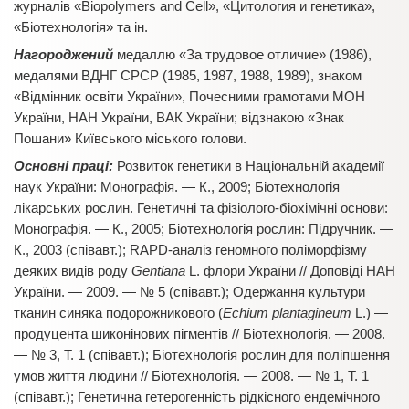
журналів «Biopolymers and Cell», «Цитология и генетика»,
«Біотехнологія» та ін.
Нагороджений
медаллю «За трудовое отличие» (1986),
медалями ВДНГ СРСР (1985, 1987, 1988, 1989), знаком
«Відмінник освіти України», Почесними грамотами МОН
України, НАН України, ВАК України; відзнакою «Знак
Пошани» Київського міського голови.
Основні праці:
Розвиток генетики в Національній академії
наук України: Монографія. — К., 2009; Біотехнологія
лікарських рослин. Генетичні та фізіолого-біохімічні основи:
Монографія. — К., 2005; Біотехнологія рослин: Підручник. —
К., 2003 (співавт.); RAPD-аналіз геномного поліморфізму
деяких видів роду
Gentiana
L. флори України // Доповіді НАН
України. — 2009. — № 5 (співавт.); Одержання культури
тканин синяка подорожникового (
Echium plantagineum
L.) —
продуцента шиконінових пігментів // Біотехнологія. — 2008.
— № 3, Т. 1 (співавт.); Біотехнологія рослин для поліпшення
умов життя людини // Біотехнологія. — 2008. — № 1, Т. 1
(співавт.); Генетична гетерогенність рідкісного ендемічного