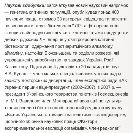
Наукові здобутки:
започаткував новий науковий напрямок
— генетика клітинних популяцій, опублікував понад 400
наукових праць, отримав 33 авторські свідоцтва та патенти
на винаходи в галузі біотехнології ЛР та фітопрепаратів,
створив найпродуктивніші у світі клітинні штами-продуценти
деяких рідкісних ЛР; вперше у світі розробив клітинні
біотехнології одержання протиаритмічного алкалоїду
аймаліну, настойки Біоженьшень та родіоли рожевої, які
упроваджені у виробництво на заводах України, Росії,
Казахстану. Підготував 4 докторів та 20 кандидатів наук.
В.А. Кунах — член кількох спеціалізованих учених рад із
захисту докторських дисертацій, член експертної ради ВАК
України; перший віце-президент (2002–2007), з 2007 р. —
президент Українського товариства генетиків і селекціонерів
ім. М.І. Вавилова; член Міжнародної асоціації по культурі
тканин рослин і біотехнології; головний редактор журналу
«Вісник Українського товариства генетиків і селекціонерів»,
щорічного збірника наукових праць «Фактори
експериментальної еволюції організмів», член редколегії