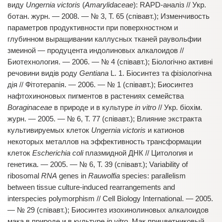
виду
Ungernia victoris
(
Amarylidaceae
): RAPD-аналіз // Укр.
ботан. журн. — 2008. — № 3, Т. 65 (співавт.); Изменчивость
параметров продуктивности при поверхностном и
глубинном выращивании каллусных тканей раувольфии
змеиной — продуцента индолиновых алкалоидов //
Биотехнология. — 2006. — № 4 (співавт.); Біологічно активні
речовини видів роду
Gentiana
L. 1. Біосинтез та фізіологічна
дія // Фітотерапія. — 2006. — № 1 (співавт.); Биосинтез
нафтохиноновых пигментов в растениях семейства
Boraginaceae
в природе и в культуре
in vitro
// Укр. біохім.
журн. — 2005. — № 6, Т. 77 (співавт.); Влияние экстракта
культивируемых клеток
Ungernia victoris
и катионов
некоторых металлов на эффективность трансформации
клеток
Escherichia coli
плазмидной ДНК // Цитология и
генетика. — 2005. — № 6, Т. 39 (співавт.); Variability of
ribosomal
RNA
genes in
Rauwolfia
species: parallelism
between tissue culture-induced rearrangements and
interspecies polymorphism // Cell Biology International. — 2005.
— № 29 (співавт.); Биосинтез изохинолиновых алкалоидов
мака в природе и в культуре
in vitro.
Мак прицветниковый