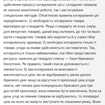
здійснення процесу котирування цін є складною і вимагає
як значної аналітичної роботи, так і застосування
спеціальних методів. Обов’язкові правила котирування цін
передбачають: 1) необхідність котирувати товари
відповідно до стандартів. Якщо стандарту не існує (напр.
для імпортних товарів), даний вид належить до тієї чи іншої
групи стандартних товарів або виділяється у самостійну
котирувальну одиницю; 2) необхідно котирувати тільки ті
товари, угоди за якими здійснюються систематично. Так,
котируються тільки найважливіші, постійно представлені
ресурси, занесені до твердого списку — бази біржового
бюлетеню. Як правило, такий список доповнюється і
змінюється; 3) при котируванні за можливості
виключаються ціни, які не відображають ринок даного
біржового дня: якщо за відсутності пропозиції ціна угоди
нижча, ніж типова ціна попереднього біржового дня при
достатній пропозиції, вона повинна бути виключена. Коли за
день угод за певним товаром не відбувалось, то попередні
ціни на нього не можуть виступати як показники ринку. Вони