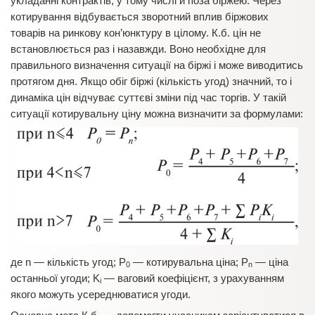
укладанні контрактів, у тому числі й поза біржею. Через
котирування відбувається зворотний вплив біржових
товарів на ринкову кон’юнктуру в цілому. К.б. цін не
встановлюється раз і назавжди. Воно необхідне для
правильного визначення ситуації на біржі і може виводитись
протягом дня. Якщо обіг біржі (кількість угод) значний, то і
динаміка цін відчуває суттєві зміни під час торгів. У такій
ситуації котирувальну ціну можна визначити за формулами:
де n — кількість угод; P
— котирувальна ціна; P
— ціна
0
n
останньої угоди; K
— ваговий коефіцієнт, з урахуванням
i
якого можуть усереднюватися угоди.