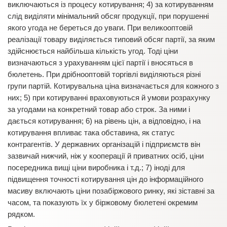
виключаються із процесу котирування; 4) за котируванням
слід виділяти мінімальний обсяг продукції, при порушенні
якого угода не береться до уваги. При великооптовій
реалізації товару виділяється типовий обсяг партії, за яким
здійснюється найбільша кількість угод. Тоді ціни
визначаються з урахуванням цієї партії і вносяться в
бюлетень. При дрібнооптовій торгівлі виділяються різні
групи партій. Котирувальна ціна визначається для кожного з
них; 5) при котируванні враховуються й умови розрахунку
за угодами на конкретний товар або строк. За ними і
дається котирування; 6) на рівень цін, а відповідно, і на
котирування впливає така обставина, як статус
контрагентів. У державних організацій і підприємств він
зазвичай нижчий, ніж у кооперації й приватних осіб, ціни
посередника вищі ціни виробника і т.д.; 7) іноді для
підвищення точності котирування цін до інформаційного
масиву включають ціни позабіржового ринку, які зіставні за
часом, та показують їх у біржовому бюлетені окремим
рядком.