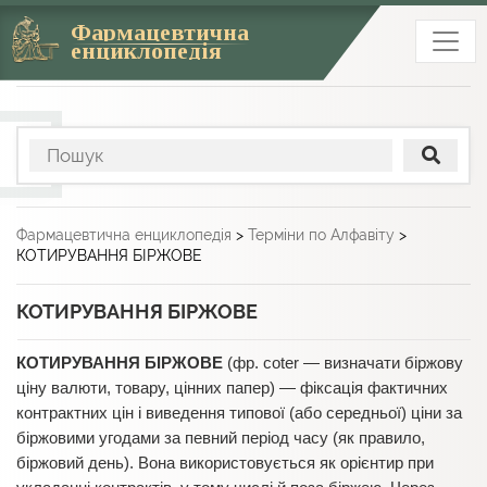
Фармацевтична
енциклопедія
Фармацевтична енциклопедія
>
Терміни по Алфавіту
>
КОТИРУВАННЯ БІРЖОВЕ
КОТИРУВАННЯ БІРЖОВЕ
КОТИРУВАННЯ БІРЖОВЕ
(фр. coter — визначати біржову
ціну валюти, товару, цінних папер) — фіксація фактичних
контрактних цін і виведення типової (або середньої) ціни за
біржовими угодами за певний період часу (як правило,
біржовий день). Вона використовується як орієнтир при