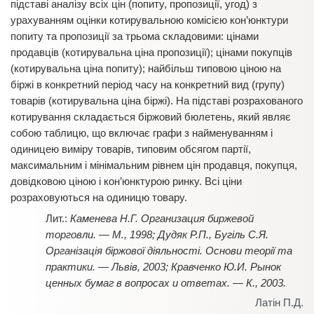
підставі аналізу всіх цін (попиту, пропозиції, угод) з
урахуванням оцінки котирувальною комісією кон’юнктури
попиту та пропозиції за трьома складовими: цінами
продавців (котирувальна ціна пропозиції); цінами покупців
(котирувальна ціна попиту); найбільш типовою ціною на
біржі в конкретний період часу на конкретний вид (групу)
товарів (котирувальна ціна біржі). На підставі розрахованого
котирування складається біржовий бюлетень, який являє
собою таблицю, що включає графи з найменуванням і
одиницею виміру товарів, типовим обсягом партії,
максимальним і мінімальним рівнем цін продавця, покупця,
довідковою ціною і кон’юнктурою ринку. Всі ціни
розраховуються на одиницю товару.
Каменева Н.Г. Организация биржевой
торговли. — М., 1998; Дудяк Р.П., Бугіль С.Я.
Організація біржової діяльності. Основи теорії та
практики. — Львів, 2003; Кравченко Ю.И. Рынок
ценных бумаг в вопросах и ответах. — К., 2003.
Латін П.Д.