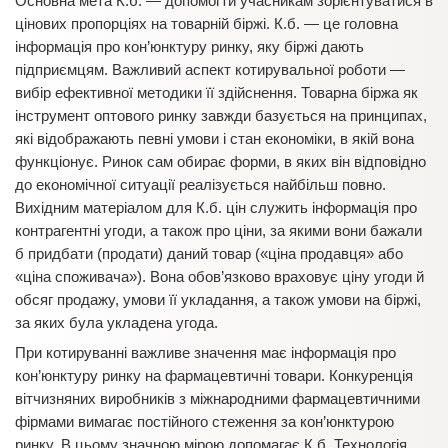
Основна мета К.б. — допомогти учасникам зорієнтуватися в
цінових пропорціях на товарній біржі. К.б. — це головна
інформація про кон’юнктуру ринку, яку біржі дають
підприємцям. Важливий аспект котирувальної роботи —
вибір ефективної методики її здійснення. Товарна біржа як
інструмент оптового ринку завжди базується на принципах,
які відображають певні умови і стан економіки, в якій вона
функціонує. Ринок сам обирає форми, в яких він відповідно
до економічної ситуації реалізується найбільш повно.
Вихідним матеріалом для К.б. цін служить інформація про
контрагентні угоди, а також про ціни, за якими вони бажали
б придбати (продати) даний товар («ціна продавця» або
«ціна споживача»). Вона обов’язково враховує ціну угоди й
обсяг продажу, умови її укладання, а також умови на біржі,
за яких була укладена угода.
При котируванні важливе значення має інформація про
кон’юнктуру ринку на фармацевтичні товари. Конкуренція
вітчизняних виробників з міжнародними фармацевтичними
фірмами вимагає постійного стеження за кон’юнктурою
ринку. В цьому значною мірою допомагає К.б. Технологія