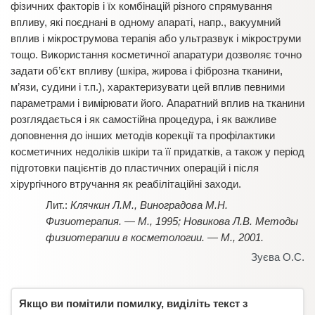
фізичних факторів і їх комбінацій різного спрямування
впливу, які поєднані в одному апараті, напр., вакуумний
вплив і мікрострумова терапія або ультразвук і мікроструми
тощо. Використання косметичної апаратури дозволяє точно
задати об’єкт впливу (шкіра, жирова і фіброзна тканини,
м’язи, судини і т.п.), характеризувати цей вплив певними
параметрами і вимірювати його. Апаратний вплив на тканини
розглядається і як самостійна процедура, і як важливе
доповнення до інших методів корекції та профілактики
косметичних недоліків шкіри та її придатків, а також у період
підготовки пацієнтів до пластичних операцій і після
хірургічного втручання як реабілітаційні заходи.
Клячкин Л.М., Виноградова М.Н.
Физиотерапия. — М., 1995; Новикова Л.В. Методы
физиотерапии в косметологии. — М., 2001.
Зуєва О.С.
Якщо ви помітили помилку, виділіть текст з