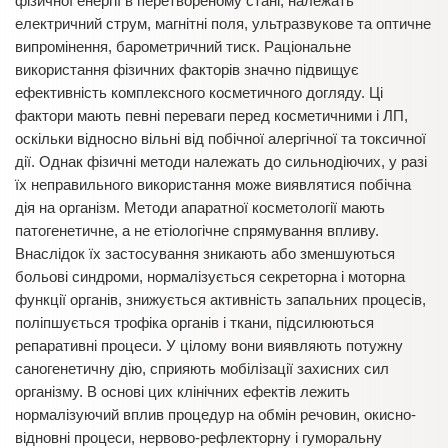
фізичної енергії в перетвореному стані, належать
електричний струм, магнітні поля, ультразвукове та оптичне
випромінення, барометричний тиск. Раціональне
використання фізичних факторів значно підвищує
ефективність комплексного косметичного догляду. Ці
фактори мають певні переваги перед косметичними і ЛП,
оскільки відносно вільні від побічної алергічної та токсичної
дії. Однак фізичні методи належать до сильнодіючих, у разі
їх неправильного використання може виявлятися побічна
дія на організм. Методи апаратної косметології мають
патогенетичне, а не етіологічне спрямування впливу.
Внаслідок їх застосування зникають або зменшуються
больові синдроми, нормалізується секреторна і моторна
функції органів, знижується активність запальних процесів,
поліпшується трофіка органів і ткани, підсилюються
репаративні процеси. У цілому вони виявляють потужну
саногенетичну дію, сприяють мобілізації захисних сил
організму. В основі цих клінічних ефектів лежить
нормалізуючий вплив процедур на обмін речовин, окисно-
відновні процеси, нервово-рефлекторну і гуморальну