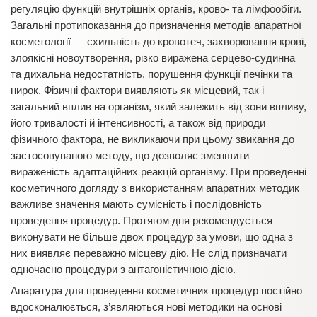
регуляцію функцій внутрішніх органів, крово- та лімфообіги.
Загальні протипоказання до призначення методів апаратної
косметології — схильність до кровотеч, захворювання крові,
злоякісні новоутворення, різко виражена серцево-судинна
та дихальна недостатність, порушення функції печінки та
нирок. Фізичні фактори виявляють як місцевий, так і
загальний вплив на організм, який залежить від зони впливу,
його тривалості й інтенсивності, а також від природи
фізичного фактора, не викликаючи при цьому звикання до
застосовуваного методу, що дозволяє зменшити
вираженість адаптаційних реакцій організму. При проведенні
косметичного догляду з використанням апаратних методик
важливе значення мають сумісність і послідовність
проведення процедур. Протягом дня рекомендується
виконувати не більше двох процедур за умови, що одна з
них виявляє переважно місцеву дію. Не слід призначати
одночасно процедури з антагоністичною дією.
Апаратура для проведення косметичних процедур постійно
вдосконалюється, з’являються нові методики на основі