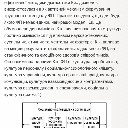
ефективної методики діагностики К.к. дозволяє
використовувати її як активний механізм формування
трудового потенціалу ФП. Практика свідчить, що для будь-
якого ФП немає єдиної, найкращої моделі К.к. Це
обумовлено динамічністю К.к., чиє визначення та структура
постійно змінюються під впливом науково-технічних,
суспільних, етичних та ментальних факторів. К.к. впливає
на кінцеві результати та ефективність діяльності ФП, на
стан фізичного та емоційного здоров’я співробітників.
Основними складовими К.к. ФП є: культура виробництва,
культура персоналу і соціально-психологічного клімату,
культура управління, культура організації праці, культура
комунікацій, культура взаємовідносин з контрагентами,
культура взаємовідносин із споживачами, соціальна
культура (схема 1).