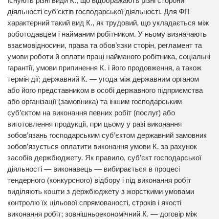
Існують різні види К., що відображають різні сторони
діяльності суб’єктів господарської діяльності. Для ФП
характерний такий вид К., як трудовий, що укладається між
роботодавцем і найманим робітником. У ньому визначають
взаємовідносини, права та обов’язки сторін, регламент та
умови роботи й оплати праці найманого робітника, соціальні
гарантії, умови припинення К. і його продовження, а також
термін дії; державний К. — угода між державним органом
або його представником в особі державного підприємства
або організації (замовника) та іншим господарським
суб’єктом на виконання певних робіт (послуг) або
виготовлення продукції, при цьому у разі виконання
зобов’язань господарським суб’єктом державний замовник
зобов’язується оплатити виконання умови К. за рахунок
засобів держбюджету. Як правило, суб’єкт господарської
діяльності — виконавець — вибирається в процесі
тендерного (конкурсного) відбору і під виконання робіт
виділяють кошти з держбюджету з жорсткими умовами
контролю їх цільової спрямованості, строків і якості
виконання робіт; зовнішньоекономічний К. — договір між