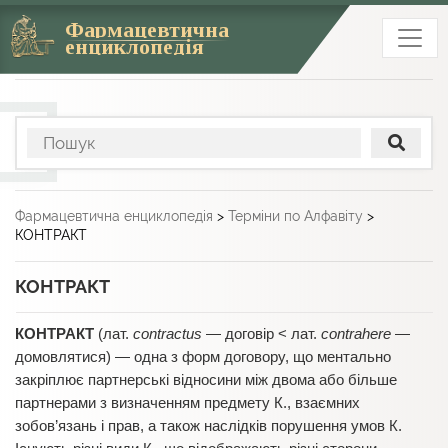
Фармацевтична
енциклопедія
Фармацевтична енциклопедія
>
Терміни по Алфавіту
>
КОНТРАКТ
КОНТРАКТ
КОНТРАКТ
(лат.
contractus
— договір < лат.
contrahere
—
домовлятися) — одна з форм договору, що ментально
закріплює партнерські відносини між двома або більше
партнерами з визначенням предмету К., взаємних
зобов’язань і прав, а також наслідків порушення умов К.