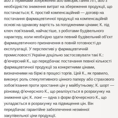
або з термінами збереження або використання ЛП, або з
необхідністю зниження витрат на збереження продукції, що
постачається; К. простий компенсаційний — договір на
постачання фармацевтичної продукції на компенсаційній
основі на однакову вартість за погодженими цінами; К. під
ключ пов’язаний, найчастіше, з роботами будівельного
характеру, коли необхідно здати певний будівельний об’єкт
фармацевтичного призначення в повній готовності до
експлуатації. У перспективі у фармацевтичній
промисловості України доцільно застосовувати такі К.:
ф’ючерсний К., що передбачає постачання певної кількості
фармацевтичної продукції за конкретними цінами,
визначеними на біржі в процесі торгів. Цей К., як правило,
виконує роль спекулятивного цінного паперу або страхового
зобов’язання проти зростання цін у майбутньому; К. шорт —
різновид ф’ючерсного К., що реалізується в розрахунку на
зниження цін; К. лонг — одна з форм ф’ючерсного К., що
укладається в розрахунку на підвищення цін. Він
передбачає гарантійне забезпечення незмінної
закупівельної ціни продукції.