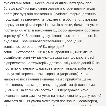
суб’єктами зовнішньоекономічної діяльності двох або
більше країн на виконання однією із сторін певних видів
робіт (послуг) або постачання (купівлю) фармацевтичної
продукції із зазначенням предмета та обсягу К., умовами
формування ціни, форми і термінів оплати, базисних умов
постачання, етапів виконання К., форс-мажорних обставин і
терміну дії К. Залежно від суті зовнішньоторговельного К.
виділяють: зовнішньоторговельний К., орендний
зовнішньоторговельний К., підрядний
зовнішньоторговельний К.; міжнародний К., який діє на
офіційному рівні між різними державами, що мають свої
підприємства на територіях держав, які уклали даний К. на
постачання певних фармацевтичних товарів, робіт або
послуг заінтересованим сторонам (державам); К. на
майбутнє постачання визначає намір придбати ще не
виготовлену фармацевтичну продукцію за фіксованими
цінами; К. за терміном постачання передбачає чітке
виконання контрактних умов на чітко визначену дату певної
кількості ЛП. Ця умова може бути пов’язана, насамперед,