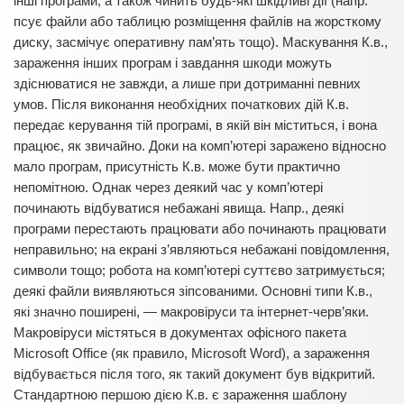
інші програми, а також чинить будь-які шкідливі дії (напр.
псує файли або таблицю розміщення файлів на жорсткому
диску, засмічує оперативну пам’ять тощо). Маскування К.в.,
зараження інших програм і завдання шкоди можуть
здіснюватися не завжди, а лише при дотриманні певних
умов. Після виконання необхідних початкових дій К.в.
передає керування тій програмі, в якій він міститься, і вона
працює, як звичайно. Доки на комп’ютері заражено відносно
мало програм, присутність К.в. може бути практично
непомітною. Однак через деякий час у комп’ютері
починають відбуватися небажані явища. Напр., деякі
програми перестають працювати або починають працювати
неправильно; на екрані з’являються небажані повідомлення,
символи тощо; робота на комп’ютері суттєво затримується;
деякі файли виявляються зіпсованими. Основні типи К.в.,
які значно поширені, — макровіруси та інтернет-черв’яки.
Макровіруси містяться в документах офісного пакета
Microsoft Office (як правило, Microsoft Word), а зараження
відбувається після того, як такий документ був відкритий.
Стандартною першою дією К.в. є зараження шаблону