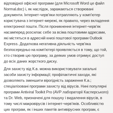
відповідної офісної програми (для Microsoft Word це файл
Normal.doс) і, як наслідок, заражаються створювані
документи. Інтернет-черв’яки потрапляють у комп’ютер
користувача з інтернет-мережі, як правило, через вкладення
електронної пошти. Після проникнення інтернет-черв’як
насамперед розсилає себе за всіма поштовими адресами,
які містяться в адресній книзі поштової програми Outlook
Express. Додаткова негативна діяльність черв’яка
безпосередньо на комп’ютері проявляється в тому, що той,
хто створив цю програму, за деяких умов отримує доступ
до всіх даних жорсткого диску.
Для захисту від К.в. можна використовувати загальні
засоби захисту інформації; профілактичні заходи, які
дозволяють зменшити вірогідність зараження К.в.;
спеціалізовані програми захисту від вірусів. Нині популярні
програми Antiviral Toolkit Pro (AVP лабораторії Касперського)
та Dr. Web, призначені для пошуку і видалення вірусів, в
тому числі макровірусів і інтернет-черв’яків. Особливістю
цих програм, як і інших пакетів антивірусних програм, є