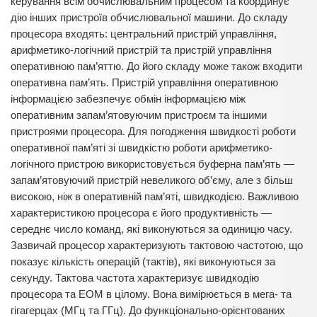
керування всім обчислювальним процесом та координує
дію інших пристроїв обчислювальної машини. До складу
процесора входять: центральний пристрій управління,
арифметико-логічний пристрій та пристрій управління
оперативною пам’яттю. До його складу може також входити
оперативна пам’ять. Пристрій управління оперативною
інформацією забезпечує обмін інформацією між
оперативним запам’ятовуючим пристроєм та іншими
пристроями процесора. Для погодження швидкості роботи
оперативної пам’яті зі швидкістю роботи арифметико-
логічного пристрою використовується буферна пам’ять —
запам’ятовуючий пристрій невеликого об’єму, але з більш
високою, ніж в оперативній пам’яті, швидкодією. Важливою
характеристикою процесора є його продуктивність —
середнє число команд, які виконуються за одиницю часу.
Зазвичай процесор характеризують тактовою частотою, що
показує кількість операцій (тактів), які виконуються за
секунду. Тактова частота характеризує швидкодію
процесора та ЕОМ в цілому. Вона вимірюється в мега- та
гігагерцах (МГц та ГГц). До функціонально-орієнтованих