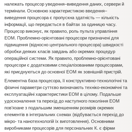
належать процесор уведення–виведення даних, сервери й
термінали. Основною характеристикою введення–
виведення процесора є пропускна здатність — кількість
інформації, що передається в байтах за одиницю часу.
Процесор виконує, як правило, роль пульта управління
ЕОМ. Проблемно-орієнтовані процесори призначені для
підвищення (відносно центрального процесора) швидкості
обробки деяких класів завдань або окремих процедур
операційної системи. Як правило, проблемно-орієнтовані
процесори є додатковими спеціалізованими процесорами,
які приєднуються до основної ЕОМ як зовнішній пристрій.
Елементна база процесора, її конструктивно-технологічні та
фізичні параметри суттєво визначають техніко-економічні та
експлуатаційні характеристики ЕОМ в цілому. Подальше
удосконалення та перехід до наступного покоління ЕОМ
пов’язане з подальшим зменшенням розмірів окремих
елементів в інтегральних схемах (відбувається перехід до
мікро- та нанотехнологій їх виготовлення). Основними
виробниками процесорів для персональних К. є фірми