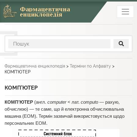
Фармацевтична
енциклопедія
Фармацевтична енциклопедія
>
Терміни по Алфавіту
>
КОМП’ЮТЕР
КОМП’ЮТЕР
КОМП’ЮТЕР
(англ.
computer
< лат.
computo
— рахую,
обчислюю) — те саме, що й електронна обчислювальна
машина (ЕОМ). Термін зазвичай використовується щодо
персональних ЕОМ.