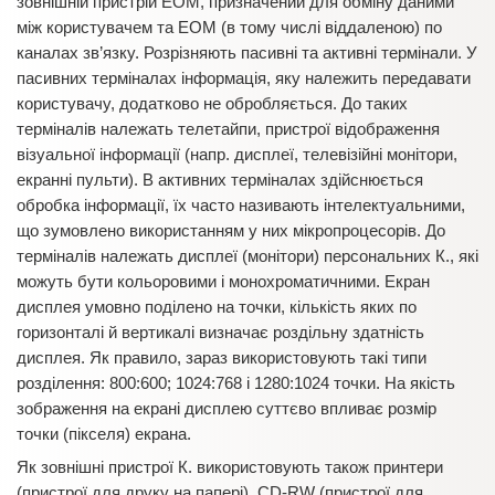
зовнішній пристрій ЕОМ, призначений для обміну даними
між користувачем та ЕОМ (в тому числі віддаленою) по
каналах зв’язку. Розрізняють пасивні та активні термінали. У
пасивних терміналах інформація, яку належить передавати
користувачу, додатково не обробляється. До таких
терміналів належать телетайпи, пристрої відображення
візуальної інформації (напр. дисплеї, телевізійні монітори,
екранні пульти). В активних терміналах здійснюється
обробка інформації, їх часто називають інтелектуальними,
що зумовлено використанням у них мікропроцесорів. До
терміналів належать дисплеї (монітори) персональних К., які
можуть бути кольоровими і монохроматичними. Екран
дисплея умовно поділено на точки, кількість яких по
горизонталі й вертикалі визначає роздільну здатність
дисплея. Як правило, зараз використовують такі типи
розділення: 800:600; 1024:768 і 1280:1024 точки. На якість
зображення на екрані дисплею суттєво впливає розмір
точки (пікселя) екрана.
Як зовнішні пристрої К. використовують також принтери
(пристрої для друку на папері), CD-RW (пристрої для