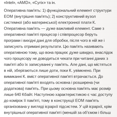
«Intel», «AMD», «Cyrix» та ін.
Оперативна пам’ять: 1) функціональний елемент структури
ЕОМ (внутрішня пам’ять); 2) конструктивний вузол
системної (або материнської) електронної плати К.
Оперативна пам’ять — дуже важливий елемент. Саме з
оперативної пам’яті процесор і співпроцесор беруть
програми і вихідні дані для обробки, після чого в ній же і
записують отримані результати. Цю пам’ять називають
оперативною тому, що вона працює дуже швидко, внаслідок
чого процесору не доводиться чекати при читанні даних з
пам’яті або їх записуванні у пам’ять. Але дані, що містяться
в ній, зберігаються лише доти, поки К. увімкнено. При
вимиканні К. вміст оперативної пам’яті втрачається. До
оперативної пам’яті входять основна і розширена (чи
додаткова) пам’ять. При цьому основна пам’ять має розмір
лише 640 Кбайт. Наступною характеристикою є час доступу
до комірок її пам’яті, тому в конструкції ЕОМ пам’ять
організована у вигляді ієрархії підсистем. У цій ієрархії, крім
внутрішньої оперативної пам’яті (меншій за об’ємом і більш