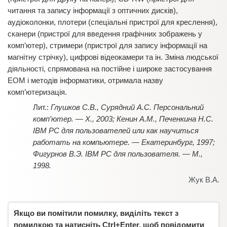
читання та запису інформації з оптичних дисків),
аудіоколонки, плотери (спеціальні пристрої для креслення),
сканери (пристрої для введення графічних зображень у
комп’ютер), стримери (пристрої для запису інформації на
магнітну стрічку), цифрові відеокамери та ін. Зміна людської
діяльності, спрямована на постійне і широке застосування
ЕОМ і методів інформатики, отримала назву
комп’ютеризація.
Глушков С.В., Сурядний А.С. Персональний
комп’ютер. — Х., 2003; Кенин А.М., Печенкина Н.С.
IBM PC для пользователей или как научиться
работать на компьютере. — Екатеринбург, 1997;
Фигурнов В.Э. IBM PC для пользователя. — М.,
1998.
Жук В.А.
Якщо ви помітили помилку, виділіть текст з
помилкою та натисніть Ctrl+Enter, щоб повідомити