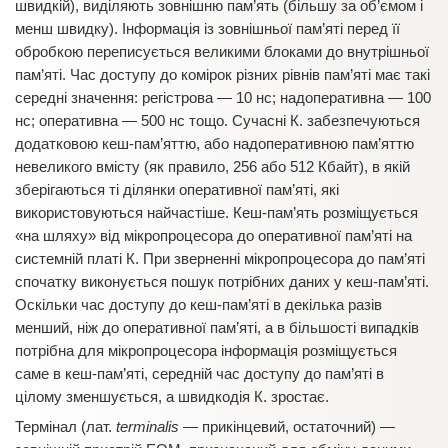
швидкій), виділяють зовнішню пам’ять (більшу за об’ємом і
менш швидку). Інформація із зовнішньої пам’яті перед її
обробкою переписується великими блоками до внутрішньої
пам’яті. Час доступу до комірок різних рівнів пам’яті має такі
середні значення: регістрова — 10 нс; надоперативна — 100
нс; оперативна — 500 нс тощо. Сучасні К. забезпечуються
додатковою кеш-пам’яттю, або надоперативною пам’яттю
невеликого вмісту (як правило, 256 або 512 Кбайт), в якій
зберігаються ті ділянки оперативної пам’яті, які
використовуються найчастіше. Кеш-пам’ять розміщується
«на шляху» від мікропроцесора до оперативної пам’яті на
системній платі К. При зверненні мікропроцесора до пам’яті
спочатку виконується пошук потрібних даних у кеш-пам’яті.
Оскільки час доступу до кеш-пам’яті в декілька разів
менший, ніж до оперативної пам’яті, а в більшості випадків
потрібна для мікропроцесора інформація розміщується
саме в кеш-пам’яті, середній час доступу до пам’яті в
цілому зменшується, а швидкодія К. зростає.
Термінал (лат.
terminalis
— прикінцевий, остаточний) —