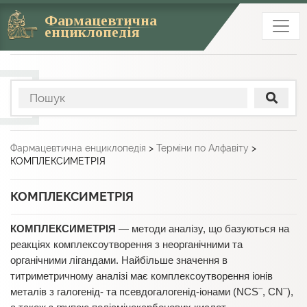
Фармацевтична
енциклопедія
Фармацевтична енциклопедія
>
Терміни по Алфавіту
>
КОМПЛЕКСИМЕТРІЯ
КОМПЛЕКСИМЕТРІЯ
КОМПЛЕКСИМЕТРІЯ
— методи аналізу, що базуються на
реакціях комплексоутворення з неорганічними та
органічними лігандами. Найбільше значення в
титриметричному аналізі має комплексоутворення іонів
–
–
металів з галогенід- та псевдогалогенід-іонами (NCS
, CN
),