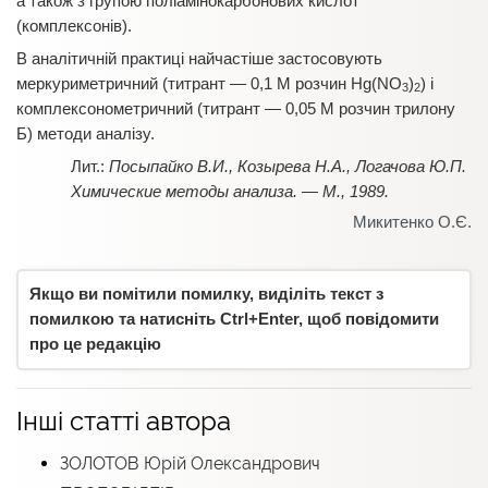
а також з групою поліамінокарбонових кислот
(комплексонів).
В аналітичній практиці найчастіше застосовують
меркуриметричний (титрант — 0,1 М розчин Hg(NO
)
) і
3
2
комплексонометричний (титрант — 0,05 М розчин трилону
Б) методи аналізу.
Посыпайко В.И., Козырева Н.А., Логачова Ю.П.
Химические методы анализа. — М., 1989.
Микитенко О.Є.
Якщо ви помітили помилку, виділіть текст з
помилкою та натисніть Ctrl+Enter, щоб повідомити
про це редакцію
Інші статті автора
ЗОЛОТОВ Юрій Олександрович