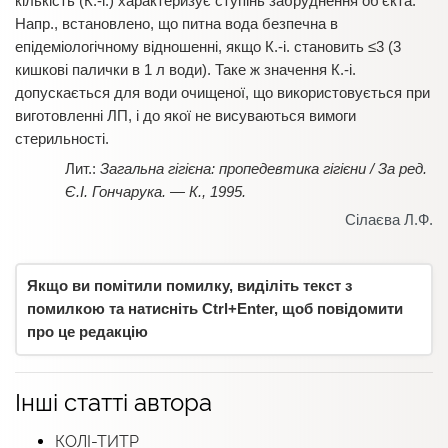
кількість (К.-і.) характеризує ступінь забруднення об’єкта.
Напр., встановлено, що питна вода безпечна в
епідеміологічному відношенні, якщо К.-і. становить ≤3 (3
кишкові палички в 1 л води). Таке ж значення К.-і.
допускається для води очищеної, що використовується при
виготовленні ЛП, і до якої не висуваються вимоги
стерильності.
Загальна гігієна: пропедевтика гігієни / За ред.
Є.І. Гончарука. — К., 1995.
Сілаєва Л.Ф.
Якщо ви помітили помилку, виділіть текст з
помилкою та натисніть Ctrl+Enter, щоб повідомити
про це редакцію
Інші статті автора
КОЛІ-ТИТР