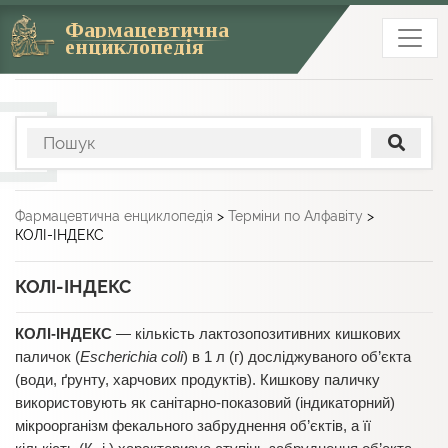
Фармацевтична
енциклопедія
Фармацевтична енциклопедія
>
Терміни по Алфавіту
>
КОЛІ-ІНДЕКС
КОЛІ-ІНДЕКС
КОЛІ-ІНДЕКС
— кількість лактозопозитивних кишкових
паличок (
Escherichia coli
) в 1 л (г) досліджуваного об’єкта
(води, ґрунту, харчових продуктів). Кишкову паличку
використовують як санітарно-показовий (індикаторний)
мікроорганізм фекального забруднення об’єктів, а її