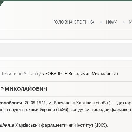
ГОЛОВНА СТОРІНКА
НФаУ
М
>
Терміни по Алфавіту
>
КОВАЛЬОВ Володимир Миколайович
Р МИКОЛАЙОВИЧ
олайович
(20.09.1941, м. Вовчанськ Харківської обл.) — докто
іяч науки і техніки України (1996), завідувач кафедри фармакогн
кінчив
Харківський фармацевтичний інститут (1969).