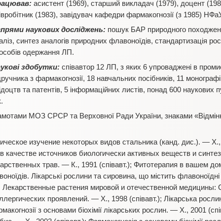
рацював:
асистент (1969), старший викладач (1979), доцент (19
івробітник (1983), завідувач кафедри фармакогнозії (з 1985) НФаУ
прями наукових досліджень:
пошук БАР природного походжен
аліз, синтез аналогів природних флавоноїдів, стандартизація ро
особів одержання ЛП.
укові здобутки:
співавтор 12 ЛП, з яких 6 упроваджені в пром
дручника з фармакогнозії, 18 навчальних посібників, 11 монографі
ідоцтв та патентів, 5 інформаційних листів, понад 600 наукових п
.
мотами МОЗ СРСР та Верховної Ради України, знаками «Відмінн
ческое изучение некоторых видов стальника (канд. дис.). — Х.
 качестве источников биологически активных веществ и синтез и
арственных трав. — К., 1991 (співавт.); Фитотерапия в вашем доме
оноїдів. Лікарські рослини та сировина, що містить флавоноїдн
т.); Лекарственные растения мировой и отечественной медицины:
аллергических проявлений. — Х., 1998 (співавт.); Лікарська росл
макогнозії з основами біохімії лікарських рослин. — Х., 2001 (спі