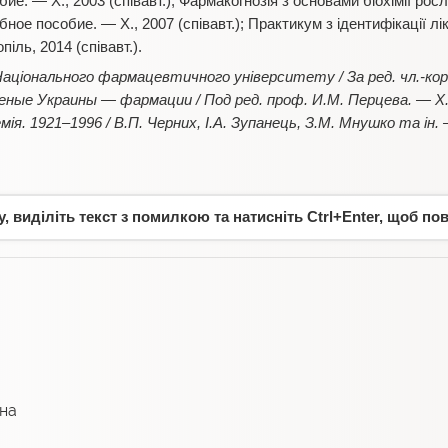
е. — Х., 2003 (співавт.); Фармакогнозія з основами біохімії росл
бное пособие. — Х., 2007 (співавт.); Практикум з ідентифікації л
іль, 2014 (співавт.).
аціонального фармацевтичного університету / За ред. чл.-кор.
ченые Украины — фармации / Под ред. проф. И.М. Перцева. — Х.,
. 1921–1996 / В.П. Черних, І.А. Зупанець, З.М. Мнушко та ін. —
 виділіть текст з помилкою та натисніть Ctrl+Enter, щоб по
вна