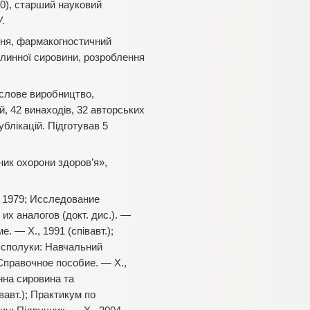
80), старший науковий
.
ня, фармакогностичний
слинної сировини, розроблення
ислове виробництво,
й, 42 винаходів, 32 авторських
ублікацій. Підготував 5
ик охорони здоров’я»,
, 1979; Исследование
х аналогов (докт. дис.). —
. — Х., 1991 (співавт.);
і сполуки: Навчальний
 Справочное пособие. — Х.,
инна сировина та
вавт.); Практикум по