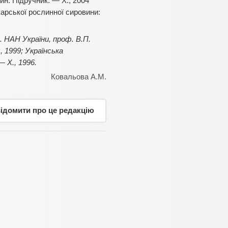
ин: Підручник. — Х., 2004
ікарської рослинної сировини:
 НАН України, проф. В.П.
 1999; Українська
 Х., 1996.
Ковальова А.М.
відомити про це редакцію