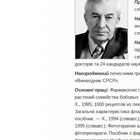
П
сп
На
ан
сп
На
пі
св
докторів та 24 кандидатів наук
Нагороджений
почесними гра
«Винахідник СРСР».
Основні праці:
Фармакогности
растений семейства бобовых в
Х., 1985; 1000 рецептов из лек
Загальна характеристика флав
посібник. — Х., 1994 (співав
1995 (співавт.); Фитотерапия 
фітопрепарати: Посібник з фар