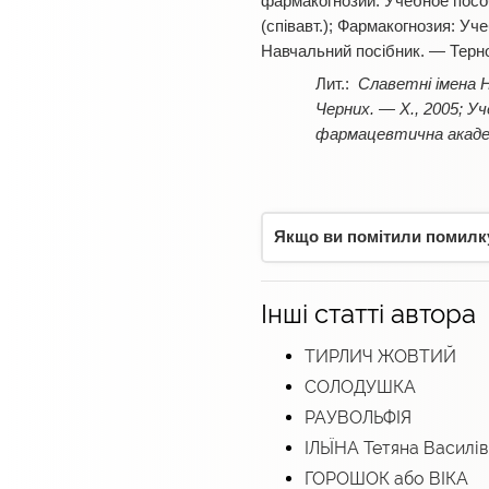
фармакогнозии: Учебное пособи
(співавт.); Фармакогнозия: Уче
Навчальний посібник. — Терноп
Славетні імена Н
Черних. — Х., 2005; У
фармацевтична академія
Якщо ви помітили помилку,
Інші статті автора
ТИРЛИЧ ЖОВТИЙ
СОЛОДУШКА
РАУВОЛЬФІЯ
ІЛЬЇНА Тетяна Василі
ГОРОШОК або ВІКА