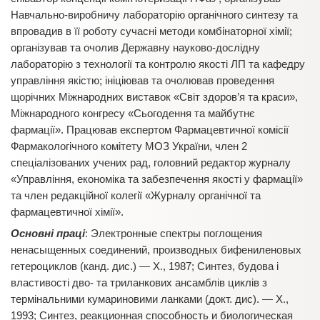
Навчально-виробничу лабораторію органічного синтезу та
впровадив в її роботу сучасні методи комбінаторної хімії;
організував та очолив Державну науково-дослідну
лабораторію з технології та контролю якості ЛП та кафедру
управління якістю; ініціював та очолював проведення
щорічних Міжнародних виставок «Світ здоров’я та краси»,
Міжнародного конгресу «Сьогодення та майбутнє
фармації». Працював експертом Фармацевтичної комісії
Фармакологічного комітету МОЗ України, член 2
спеціалізованих учених рад, головний редактор журналу
«Управління, економіка та забезпечення якості у фармації»
та член редакційної колегії «Журналу органічної та
фармацевтичної хімії».
Основні праці
: Электронные спектры поглощения
ненасыщенных соединений, производных бифениленовых
гетероциклов (канд. дис.) — Х., 1987; Синтез, будова і
властивості дво- та триланкових ансамблів циклів з
термінальними кумариновими ланками (докт. дис). — X.,
1993; Синтез, реакционная способность и биологическая