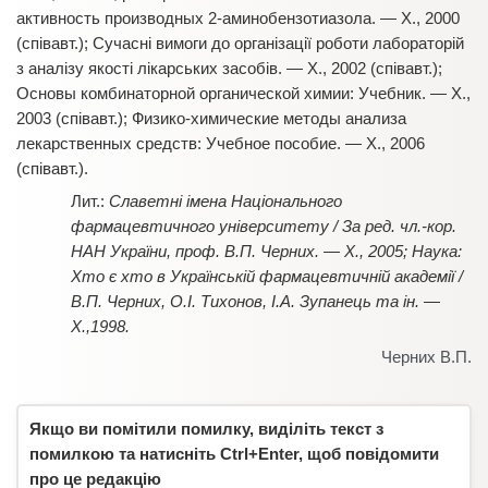
активность производных 2-аминобензотиазола. — Х., 2000
(співавт.); Сучасні вимоги до організації роботи лабораторій
з аналізу якості лікарських засобів. — Х., 2002 (співавт.);
Основы комбинаторной органической химии: Учебник. — Х.,
2003 (співавт.); Физико-химические методы анализа
лекарственных средств: Учебное пособие. — Х., 2006
(співавт.).
Славетні імена Національного
фармацевтичного університету / За ред. чл.-кор.
НАН України, проф. В.П. Черних. — Х., 2005; Наука:
Хто є хто в Українській фармацевтичній академії /
В.П. Черних, О.І. Тихонов, І.А. Зупанець та ін. —
Х.,1998.
Черних В.П.
Якщо ви помітили помилку, виділіть текст з
помилкою та натисніть Ctrl+Enter, щоб повідомити
про це редакцію