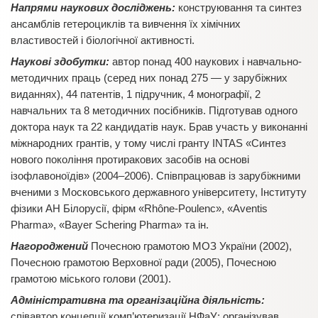
Напрями наукових досліджень:
конструювання та синтез
ансамблів гетероциклів та вивчення їх хімічних
властивостей і біологічної активності.
Наукові здобутки:
автор понад 400 наукових і навчально-
методичних праць (серед них понад 275 — у зарубіжних
виданнях), 44 патентів, 1 підручник, 4 монографії, 2
навчальних та 8 методичних посібників. Підготував одного
доктора наук та 22 кандидатів наук. Брав участь у виконанні
міжнародних грантів, у тому числі гранту INTAS «Синтез
нового покоління протиракових засобів на основі
ізофлавоноїдів» (2004–2006). Співпрацював із зарубіжними
вченими з Московського державного університету, Інституту
фізики АН Білорусії, фірм «Rhône-Poulenc», «Aventis
Pharma», «Bayer Schering Pharma» та ін.
Нагороджений
Почесною грамотою МОЗ України (2002),
Почесною грамотою Верховної ради (2005), Почесною
грамотою міського голови (2001).
Адміністративна та організаційна діяльність:
співавтор концепції комп’ютеризації НФаУ; організував