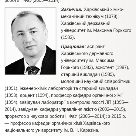
роботи НФаУ(2005—2014).
Закінчив:
Харківський хіміко-
механічний технікум (1978);
Харківський державний
університет ім. Максима Горького
(1983).
Працював:
аспірант
Харківського державного
університету ім. Максима
Горького (1983), асистент (1987),
старший викладач (1989),
молодший науковий співробітник
(1991), інженер-хімік лабораторії та старший викладач
(1993), доцент (1994), професор кафедри органічної хімії
(1994), завідувач лабораторії з контролю якості ЛП (1995—
2014), завідувач кафедри управління якістю (2002—2015),
проректор з наукової роботи НФаУ (2005—2014); з 2015 р.
— професор кафедри органічної хімії Харківського
національного університету ім. В.Н. Каразіна.