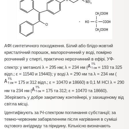
АФІ синтетичного походження. Білий або блідо-жовтий
кристалічний порошок, малорозчинний у воді, помірно
розчинний у спирті, практично нерозчинний в ефірі. УФ-
спектр: у метанолі λ = 295 нм; λ = 234 нм (
= 193 та 325
відп.; ε = 11540 и 19440); у воді λ = 290 нм та λ = 234 нм (
= 175 и 312 відп.; ε = 10470 и 18660) в 0,1 М HCl λ = 290
нм та 234 нм (
= 175 та 312; ε = 10470 та 18660).
Зберігають у добре закритому контейнері, у захищеному від
світла місці.
Ідентифікують за ІЧ-спектром поглинання субстанції; за
темно-червоним забарвленням після нагрівання в суміші
оцтового ангідриду та піридину. Кількісно визначають