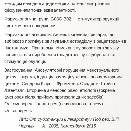
методом неводної ацидиметрії з потенціометричним
фіксуванням точки еквівалентності.
Фармакологічна група. G03G B02 — стимулятор овуляції
синтетичного походження.
Фармакологічні ефекти. Антиестрогенний препарат, що
вибірково пригнічує зв’язування естрадіолу з рецепторами в
гіпоталамусі. При цьому по механізму зворотного зв’язку
посилюється вироблення гонадотропіну і відбувається
стимуляція овуляції.
Застосування. Ановуляторні порушення менструального
циклу, зокрема, індукція овуляції у жінок з ановуляторним
циклом. Синдром Кіарі — Фроммеля. Синдром Штейна —
Лівенталя. Вторинна аменорея різної етіології (зокрема
аменорея після прийому протизаплідних засобів).
Олігоменорея. Галакторея (непухлинного генезу).
Олігоспермія.
От субстанции к лекарству / Под ред. В.П.
Черных. — Х., 2005; Компендиум 2015 —