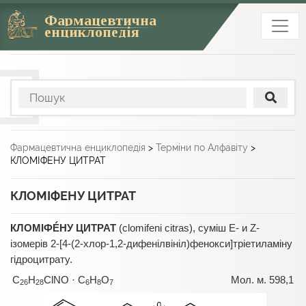
Фармацевтична
енциклопедія
Фармацевтична енциклопедія
>
Терміни по Алфавіту
>
КЛОМІФЕНУ ЦИТРАТ
КЛОМІФЕНУ ЦИТРАТ
КЛОМІФÉНУ ЦИТРАТ
(clomifeni citras), суміш Е- и Z-
ізомерів 2-[4-(2-хлор-1,2-дифенілвініл)фенокси]тріетиламіну
гідроцитрату.
C
H
ClNO · C
H
O
Мол. м. 598,1
26
28
6
8
7