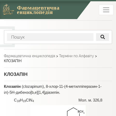
Фармацевтична
енциклопедія
Фармацевтична енциклопедія
>
Терміни по Алфавіту
>
КЛОЗАПІН
КЛОЗАПІН
Клозапін
(clozapinum), 8-хлор-11-(4-метилпіперазин-1-
іл)-5Н-дибензо[b,e][1,4]діазепін.
C
H
ClN
Мол. м. 326,8
18
19
4