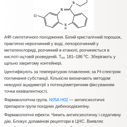
АФІ синтетичного походження. Білий кристалічний порошок,
практично нерозчинний у воді, легкорозчинний у
метиленхлориді, розчинний в етанолі, розчиняється в
о
кислоті оцтовій розведеній. Т
181–186
С. Зберігають у
пл.
щільно закритому контейнері.
Ідентифікують за температурою плавлення; за ІЧ-спектром
поглинання субстанції. Кількісно визначають методом
неводної ацидиметрії з потенціометричним фіксуванням
точки еквівалентності.
Фармакологічна група.
N05A H02
— антипсихотичні
препарати групи похідних дибензодіазепіну.
Фармакологічні ефекти. Чинить антипсихотичну і седативну
дію. Блокує допамінові рецептори в ЦНС. Виявляє