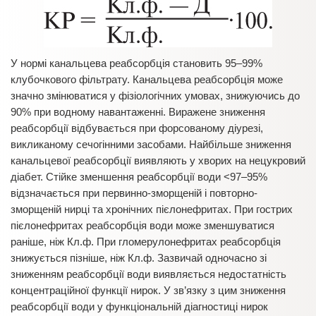
У нормі канальцева реабсорбція становить 95–99%
клубочкового фільтрату. Канальцева реабсорбція може
значно змінюватися у фізіологічних умовах, знижуючись до
90% при водному навантаженні. Виражене зниження
реабсорбції відбувається при форсованому діурезі,
викликаному сечогінними засобами. Найбільше зниження
канальцевої реабсорбції виявляють у хворих на нецукровий
діабет. Стійке зменшення реабсорбції води <97–95%
відзначається при первинно-зморщеній і повторно-
зморщеній нирці та хронічних пієлонефритах. При гострих
пієлонефритах реабсорбція води може зменшуватися
раніше, ніж Кл.ф. При гломерулонефритах реабсорбція
знижується пізніше, ніж Кл.ф. Зазвичай одночасно зі
зниженням реабсорбції води виявляється недостатність
концентраційної функції нирок. У зв’язку з цим зниження
реабсорбції води у функціональній діагностиці нирок