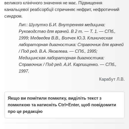
великого клінічного значення не має. Підвищення
канальцевої реабсорбції спричиняє нефрит, нефротичний
синдром.
Шулутко Б.И. Внутренняя медицина:
Руководство для врачей. В 2 т. — Т. 1. — СПб.,
1999; Медведев В.В., Волчек Ю.З. Клиническая
лабораторная диагностика: Справочник для врачей
/ Под ред. В.А. Яковлева. — СПб., 1995;
Медицинская лабораторная диагностика:
Справочник / Под ред. А.И. Карпищенко. — СПб.,
1997.
Карабут Л.В.
Якщо ви помітили помилку, виділіть текст з
помилкою та натисніть Ctrl+Enter, щоб повідомити
про це редакцію