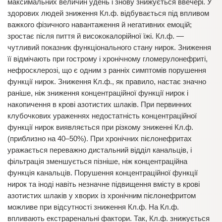
максимальних величин удень і знову знижується ввечері. У
здорових людей зниження Кл.ф. відбувається під впливом
важкого фізичного навантаження й негативних емоцій;
зростає після пиття й висококалорійної їжі. Кл.ф. —
чутливий показник функціонального стану нирок. Зниження
її відмічають при гострому і хронічному гломерулонефриті,
нефросклерозі, що є одним з ранніх симптомів порушення
функції нирок. Зниження Кл.ф., як правило, настає значно
раніше, ніж зниження концентраційної функції нирок і
накопичення в крові азотистих шлаків. При первинних
клубочкових ураженнях недостатність концентраційної
функції нирок виявляється при різкому зниженні Кл.ф.
(приблизно на 40–50%). При хронічних пієлонефритах
уражається переважно дистальний відділ канальців, і
фільтрація зменшується пізніше, ніж концентраційна
функція канальців. Порушення концентраційної функції
нирок та іноді навіть незначне підвищення вмісту в крові
азотистих шлаків у хворих із хронічним пієлонефритом
можливе при відсутності зниження Кл.ф. На Кл.ф.
впливають екстраренальні фактори. Так, Кл.ф. знижується