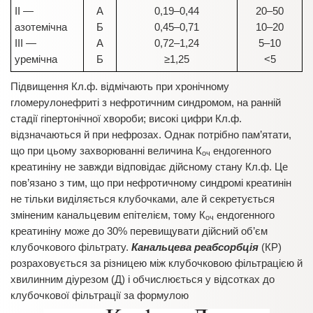
ІІ —
А
0,19–0,44
20–50
азотемічна
Б
0,45–0,71
10–20
ІІІ —
А
0,72–1,24
5–10
уремічна
Б
≥1,25
<5
Підвищення Кл.ф. відмічають при хронічному
гломерулонефриті з нефротичним синдромом, на ранній
стадії гіпертонічної хвороби; високі цифри Кл.ф.
відзначаються й при нефрозах. Однак потрібно пам’ятати,
що при цьому захворюванні величина К
ендогенного
оч
креатиніну не завжди відповідає дійсному стану Кл.ф. Це
пов’язано з тим, що при нефротичному синдромі креатинін
не тільки виділяється клубочками, але й секретується
зміненим канальцевим епітелієм, тому К
ендогенного
оч
креатиніну може до 30% перевищувати дійсний об’єм
клубочкового фільтрату.
Канальцева реабсорбція
(КР)
розраховується за різницею між клубочковою фільтрацією й
хвилинним діурезом (Д) і обчислюється у відсотках до
клубочкової фільтрації за формулою