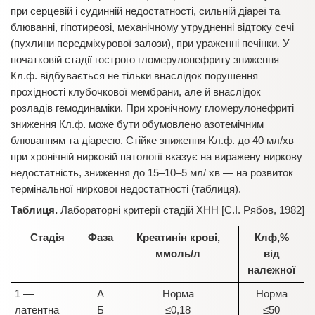
при серцевій і судинній недостатності, сильній діареї та
блюванні, гіпотиреозі, механічному утрудненні відтоку сечі
(пухлини передміхурової залози), при ураженні печінки. У
початковій стадії гострого гломерулонефриту зниження
Кл.ф. відбувається не тільки внаслідок порушення
прохідності клубочкової мембрани, але й внаслідок
розладів гемодинаміки. При хронічному гломерулонефриті
зниження Кл.ф. може бути обумовлено азотемічним
блюванням та діареєю. Стійке зниження Кл.ф. до 40 мл/хв
при хронічній нирковій патології вказує на виражену ниркову
недостатність, зниження до 15–10–5 мл/ хв — на розвиток
термінальної ниркової недостатності (таблиця).
Таблиця.
Лабораторні критерії стадій ХНН [С.І. Рябов, 1982]
Стадія
Фаза
Креатинін крові,
Клф,%
ммоль/л
від
належної
1 —
А
Норма
Норма
латентна
Б
≤0,18
≤50