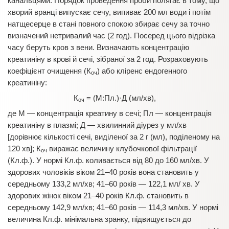
канальцями. Порядок проведення проби полягає в тому, що
хворий вранці випускає сечу, випиває 200 мл води і потім
натщесерце в стані повного спокою збирає сечу за точно
визначений нетривалий час (2 год). Посеред цього відрізка
часу беруть кров з вени. Визначають концентрацію
креатиніну в крові й сечі, зібраної за 2 год. Розраховують
коефіцієнт очищення (К
) або кліренс ендогенного
оч
креатиніну:
К
= (М:Пл.)·Д (мл/хв),
оч
де М — концентрація креатину в сечі; Пл — концентрація
креатиніну в плазмі; Д — хвилинний діурез у мл/хв
[дорівнює кількості сечі, виділеної за 2 г (мл), поділеному на
120 хв]; К
виражає величину клубочкової фільтрації
оч
(Кл.ф.). У нормі Кл.ф. коливається від 80 до 160 мл/хв. У
здорових чоловіків віком 21–40 років вона становить у
середньому 133,2 мл/хв; 41–60 років — 122,1 мл/ хв. У
здорових жінок віком 21–40 років Кл.ф. становить в
середньому 142,9 мл/хв; 41–60 років — 114,3 мл/хв. У нормі
величина Кл.ф. мінімальна зранку, підвищується до