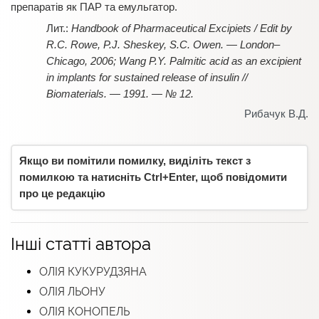
препаратів як ПАР та емульгатор.
Handbook of Pharmaceutical Excipiets / Edit by
R.C. Rowe, P.J. Sheskey, S.C. Owen. — London–
Chicago, 2006; Wang P.Y. Palmitic acid as an excipient
in implants for sustained release of insulin //
Biomaterials. — 1991. — № 12.
Рибачук В.Д.
Якщо ви помітили помилку, виділіть текст з
помилкою та натисніть Ctrl+Enter, щоб повідомити
про це редакцію
Інші статті автора
ОЛІЯ КУКУРУДЗЯНА
ОЛІЯ ЛЬОНУ
ОЛІЯ КОНОПЕЛЬ