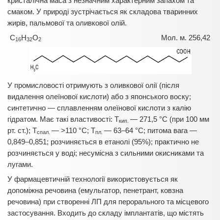
кристалічна маса з незначним характерним запахом та
смаком. У природі зустрічається як складова тваринних
жирів, пальмової та оливкової олій.
C
H
O
Мол. м. 256,42
16
32
2
У промисловості отримують з оливкової олії (після
видалення олеїнової кислоти) або з японського воску;
синтетично — сплавленням олеїнової кислоти з калію
гідратом. Має такі властивості: T
— 271,5 °С (при 100 мм
кип.
рт. ст.); T
— >110 °С; T
— 63–64 °С; питома вага —
спал.
пл.
0,849–0,851; розчиняється в етанолі (95%); практично не
розчиняється у воді; несумісна з сильними окисниками та
лугами.
У фармацевтичній технології використовується як
допоміжна речовина (емульгатор, пенетрант, ковзна
речовина) при створенні ЛП для перорального та місцевого
застосування. Входить до складу імплантатів, що містять