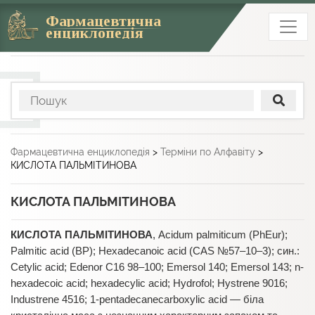
Фармацевтична
енциклопедія
Фармацевтична енциклопедія
>
Терміни по Алфавіту
>
КИСЛОТА ПАЛЬМІТИНОВА
КИСЛОТА ПАЛЬМІТИНОВА
КИСЛОТА ПАЛЬМІТИНОВА
, Acidum palmiticum (PhEur);
Palmitic acid (BP); Hexadecanoic acid (CAS №57–10–3); син.:
Cetylic acid; Edenor C16 98–100; Emersol 140; Emersol 143; n-
hexadecoic acid; hexadecylic acid; Hydrofol; Hystrene 9016;
Industrene 4516; 1-pentadecanecarboxylic acid — біла