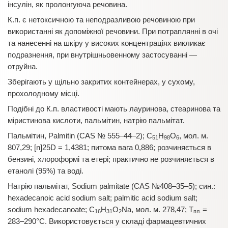
інсулін, як пролонгуюча речовина.
К.п. є нетоксичною та неподразливою речовиною при
використанні як допоміжної речовини. При потраплянні в очі
та нанесенні на шкіру у високих концентраціях викликає
подразнення, при внутрішньовенному застосуванні —
отруйна.
Зберігають у щільно закритих контейнерах, у сухому,
прохолодному місці.
Подібні до К.п. властивості мають лауринова, стеаринова та
міристинова кислоти, пальмітин, натрію пальмітат.
Пальмітин, Palmitin (CAS № 555–44–2); C
H
O
, мол. м.
51
98
6
807,29; [n]25D = 1,4381; питома вага 0,886; розчиняється в
бензині, хлороформі та етері; практично не розчиняється в
етанолі (95%) та воді.
Натрію пальмітат, Sodium palmitate (CAS №408–35–5); син.:
hexadecanoic acid sodium salt; palmitic acid sodium salt;
sodium hexadecanoate; C
H
O
Na, мол. м. 278,47; T
=
16
31
2
пл.
283–290°С. Використовується у складі фармацевтичних