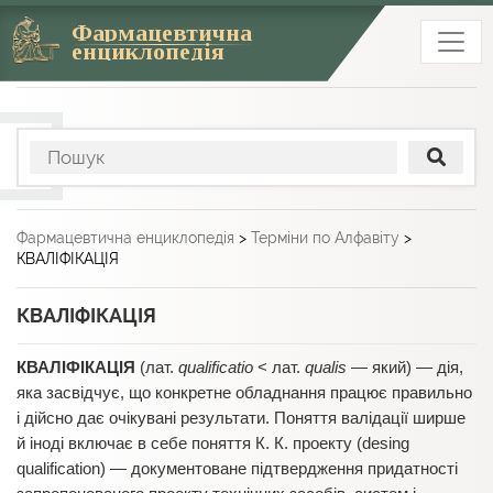
Фармацевтична
енциклопедія
Фармацевтична енциклопедія
>
Терміни по Алфавіту
>
КВАЛІФІКАЦІЯ
КВАЛІФІКАЦІЯ
КВАЛІФІКАЦІЯ
(лат.
qualificatio
< лат.
qualis
— який) — дія,
яка засвідчує, що конкретне обладнання працює правильно
і дійсно дає очікувані результати. Поняття валідації ширше
й іноді включає в себе поняття К. К. проекту (desing
qualification) — документоване підтвердження придатності