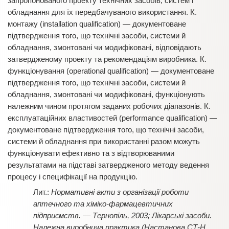
запропонованого проекту технічних засобів, систем і
обладнання для їх передбачуваного використання. К.
монтажу (installation qualification) — документоване
підтвердження того, що технічні засоби, системи й
обладнання, змонтовані чи модифіковані, відповідають
затвердженому проекту та рекомендаціям виробника. К.
функціонування (operational qualification) — документоване
підтвердження того, що технічні засоби, системи й
обладнання, змонтовані чи модифіковані, функціонують
належним чином протягом заданих робочих діапазонів. К.
експлуатаційних властивостей (performance qualification) —
документоване підтвердження того, що технічні засоби,
системи й обладнання при використанні разом можуть
функціонувати ефективно та з відтворюваними
результатами на підставі затвердженого методу ведення
процесу і специфікації на продукцію.
Нормативні акти з організації роботи
аптечного та хіміко-фармацевтичних
підприємств. — Тернопіль, 2003; Лікарські засоби.
Належна виробнича практика (Настанова СТ-Н