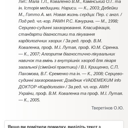
Мала Т.Л., Коваленко В.М., Камінський О.Г. та
ін. Історія медицини. Нариси. — К., 2003; Дебейки
М., Готто А. мл. Новая жизнь сердца: Пер. с англ. /
Под ред. чл.-кор. РАМН Р.С. Качурина. — М., 1998;
Серцево-судинні захворювання. Класифікація,
стандарти діагностики та лікування
кардіологічних хворих / За ред. проф. В.М.
Коваленка, проф. М.І. Лутая, проф. Ю.М. Сіренка.
— К., 2007; Алгоритм діагностично-лікувальних
навичок та вмінь з внутрішніх хвороб для лікаря
загальної (сімейної практики) / В.І. Крищенко, С.П.
Пахомова, В.Г. Єременко та ін. — К., 2008; Серцево-
судинні захворювання: Довідник «VADEMEKUM info
ДОКТОР «Кардіологія» / За ред. чл.-кор. АМН
України, проф. В.М. Коваленка та проф. М.І. Лутая.
— К., 2005.
Тверетінов О.Ю.
Якщо ви помітили помилку, виділіть текст з