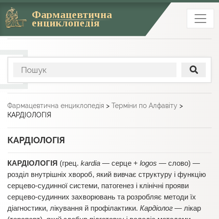
Фармацевтична
енциклопедія
Фармацевтична енциклопедія
>
Терміни по Алфавіту
>
КАРДІОЛОГІЯ
КАРДІОЛОГІЯ
КАРДІОЛОГІЯ
(грец.
kardia
— серце +
logos
— слово) —
розділ внутрішніх хвороб, який вивчає структуру і функцію
серцево-судинної системи, патогенез і клінічні прояви
серцево-судинних захворювань та розробляє методи їх
діагностики, лікування й профілактики.
Кардіолог
— лікар