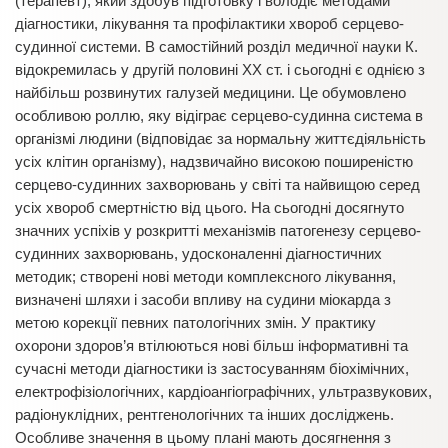
(терапевт), який здобув підготовку і володіє методами
діагностики, лікування та профілактики хвороб серцево-
судинної системи. В самостійний розділ медичної науки К.
відокремилась у другій половині ХХ ст. і сьогодні є однією з
найбільш розвинутих галузей медицини. Це обумовлено
особливою роллю, яку відіграє серцево-судинна система в
організмі людини (відповідає за нормальну життєдіяльність
усіх клітин організму), надзвичайно високою поширеністю
серцево-судинних захворювань у світі та найвищою серед
усіх хвороб смертністю від цього. На сьогодні досягнуто
значних успіхів у розкритті механізмів патогенезу серцево-
судинних захворювань, удосконаленні діагностичних
методик; створені нові методи комплексного лікування,
визначені шляхи і засоби впливу на судини міокарда з
метою корекції певних патологічних змін. У практику
охорони здоров’я втілюються нові більш інформативні та
сучасні методи діагностики із застосуванням біохімічних,
електрофізіологічних, кардіоангіографічних, ультразвукових,
радіонуклідних, рентгенологічних та інших досліджень.
Особливе значення в цьому плані мають досягнення з