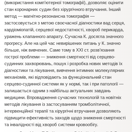
(використання комп’ютерної томографії), дозволяє оцінити
стан коронарних судин без хірургічного втручання. Інший
метод — магнітно-резонансна томографія —
застосовується з метою своєчасної діагностики вад серця,
кардіоміопатій, серцевої недостатності, хвороб перикарда,
уражень клапанного апарату. Сучасна К. досягла значного
прогресу. Але на цей час невирішених питань у К. значно
більше, ніж вивчених. Саме тому в ХХІ ст. розв’язання
гострої проблеми — зниження смертності від серцево-
судинних захворювань, пошук і розробка нових методів їх
діагностики та лікування, вивчення інтимних молекулярних
механізмів, які відповідають за функціональний стан
серцево-судинної системи як у нормі, так і при патології —
залишається одним з найбільш актуальних завдань
медицини. Впровадження сучасних технологій та новітніх
методів лікування із застосуванням тромболітичної,
інтервенційної терапії та хірургічні втручання дозволяють
підвищити ефективність заходів щодо зниження смертності
та інвалідності від хвороб системи кровообігу.