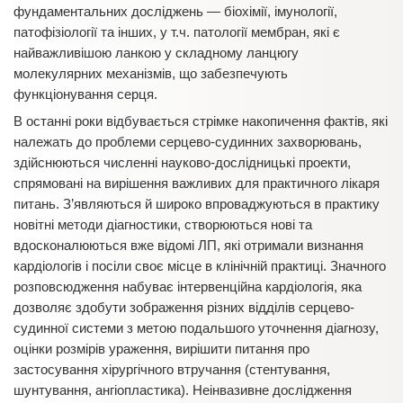
фундаментальних досліджень — біохімії, імунології,
патофізіології та інших, у т.ч. патології мембран, які є
найважливішою ланкою у складному ланцюгу
молекулярних механізмів, що забезпечують
функціонування серця.
В останні роки відбувається стрімке накопичення фактів, які
належать до проблеми серцево-судинних захворювань,
здійснюються численні науково-дослідницькі проекти,
спрямовані на вирішення важливих для практичного лікаря
питань. З’являються й широко впроваджуються в практику
новітні методи діагностики, створюються нові та
вдосконалюються вже відомі ЛП, які отримали визнання
кардіологів і посіли своє місце в клінічній практиці. Значного
розповсюдження набуває інтервенційна кардіологія, яка
дозволяє здобути зображення різних відділів серцево-
судинної системи з метою подальшого уточнення діагнозу,
оцінки розмірів ураження, вирішити питання про
застосування хірургічного втручання (стентування,
шунтування, ангіопластика). Неінвазивне дослідження