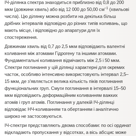
ІЧ-ділянка спектра знаходиться приблизно від 0,8 до 200
–1
мкм (довжини хвиль) або від 12 000 до 50,00 см
(хвильові
числа). Цю ділянку можна розбити на декілька більш
дрібних інтервалів відповідно до різних типів коливань, що
мають місце, і відповідно до апаратури для їх
спостереження.
Довжинам хвиль від 0,7 до 2,5 мкм відповідають валентні
коливання між атомами Гідрогену та іншими атомами.
Фундаментальні коливання відмічають між 2,5 і 50 мкм.
Спектри поглинання у цій ділянці характерні для окремих
часток, особливо інтенсивно використовують інтервал 2,5–
15 мкм, де з’являється велика кількість піків поглинання
функціональних груп. Смуги поглинання в інтервалі 15–50
мкм відповідають деформаційним коливанням важких
атомів і груп атомів. Поглинання у далекій ІЧ-ділянці
відповідає НЧ-коливанням та обертанням і аналітично
широко не застосовуються.
ІЧ-спектри представляють двома способами: по осі ординат
відкладають пропускання у відсотках, а вісь абсцис може