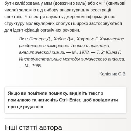
–1
бути калібрована у мкм (довжини хвиль) або см
(хвильові
числа) залежно від вибору апаратури для реєстрації
спектрів. ІЧ-спектри служать джерелом інформації про
структуру молекулярних сполук і широко застосовуються
для ідентифікації органічних речовин.
Петерс Д., Хайес Дж., Хифтье Г. Химическое
разделение и измерение. Теория и практика
аналитической химии. — М., 1978. — Т. 2; Юинг Г.
Инструментальные методы химического анализа.
— М., 1989.
Колісник С.В.
Якщо ви помітили помилку, виділіть текст з
помилкою та натисніть Ctrl+Enter, щоб повідомити
про це редакцію
Інші статті автора