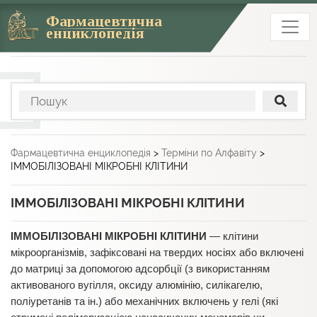
Фармацевтична
енциклопедія
Фармацевтична енциклопедія
>
Терміни по Алфавіту
>
ІММОБІЛІЗОВАНІ МІКРОБНІ КЛІТИНИ
ІММОБІЛІЗОВАНІ МІКРОБНІ КЛІТИНИ
ІММОБІЛІЗОВАНІ МІКРОБНІ КЛІТИНИ
— клітини
мікроорганізмів, зафіксовані на твердих носіях або включені
до матриці за допомогою адсорбції (з використанням
активованого вугілля, оксиду алюмінію, силікагелю,
поліуретанів та ін.) або механічних включень у гелі (які