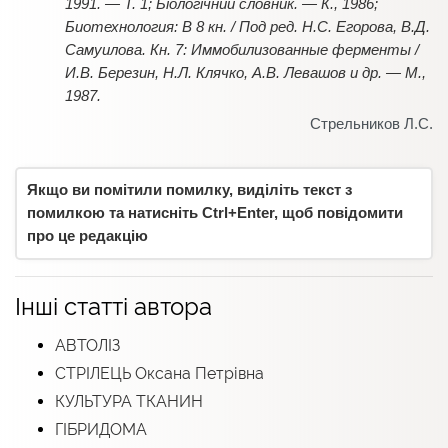
1991. — Т. 1; Біологічний словник. — К., 1986;
Биотехнология: В 8 кн. / Под ред. Н.С. Егорова, В.Д.
Самуилова. Кн. 7: Иммобилизованные ферменты /
И.В. Березин, Н.Л. Клячко, А.В. Левашов и др. — М.,
1987.
Стрельников Л.С.
Якщо ви помітили помилку, виділіть текст з
помилкою та натисніть Ctrl+Enter, щоб повідомити
про це редакцію
Інші статті автора
АВТОЛІЗ
СТРІЛЕЦЬ Оксана Петрівна
КУЛЬТУРА ТКАНИН
ГІБРИДОМА