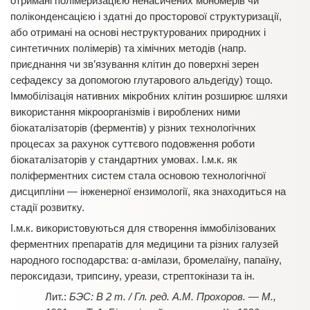
отримані полімеризацією ненасичених мономерів чи
поліконденсацією і здатні до просторової структуризації,
або отримані на основі неструктурованих природних і
синтетичних полімерів) та хімічних методів (напр.
приєднання чи зв’язування клітин до поверхні зерен
сефадексу за допомогою глутарового альдегіду) тощо.
Іммобілізація нативних мікробних клітин розширює шляхи
використання мікроорганізмів і вироблених ними
біокаталізаторів (ферментів) у різних технологічних
процесах за рахунок суттєвого подовження роботи
біокаталізаторів у стандартних умовах. І.м.к. як
поліферментних систем стала основою технологічної
дисципліни — інженерної ензимології, яка знаходиться на
стадії розвитку.
І.м.к. використовуються для створення іммобілізованих
ферментних препаратів для медицини та різних галузей
народного господарства: α-амілази, бромелаїну, папаїну,
пероксидази, трипсину, уреази, стрептокінази та ін.
БЭС: В 2 т. / Гл. ред. А.М. Прохоров. — М.,