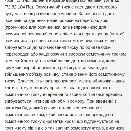
крові, слізної рідини в нормі знаходиться на рівні 7,4 атм.
(72,82·104 Па). Осмотичний тиск є наслідком теплового
руху частинок розчиненої речовини. За наявності двох
розчинів, розділених напівпроникною перегородкою
(проникною для розчинника, але непроникною для
розчиненої речовини) спостерігається переміщення (осмос)
розчинника в розчин з високим осмотичним тиском, що
відбувається до вирівнювання тиску по обидва боки
перегородки або якщо розчин з високим осмотичним тиском
оточений замкнутою мембраною до того моменту, коли
пружний опір оболонки, що розтягується внаслідок
збільшення об’єму розчину, стане рівним його осмотичному
тиску. Властивість напівпроникності мають оболонки живих
клітин, тому в живому організмі внаслідок відмінності
осмотичного тиску всередині та ззовні клітин безперервно
відбувається інтенсивний обмін осмосу. При введенні в
організм будь-який розчин лікарської речовини з
осмотичним тиском, який відхиляється від природного
осмотичного тиску сироватки крові, що підтримується на
постійному рівні дією так званих осморегуляторів, викликає