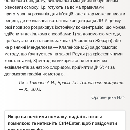
больового синдрому, викликаного місцевим порушенням
рівноваги осмосу. І.р. готують за всіма правилами
приготування розчинів для ін’єкцій, але лікар може виписати
рецепт, де не вказана ізотонічна концентрація ЛР. У цьому
разі провізор розраховує ізотонічну концентрацію, що можна
здійснити декількома способами: 1) за допомогою методу,
що базується на газових законах (Авогадро і Жерара) або
на рівнянні Менделєєва — Клапейрона; 2) за допомогою
методу, що ґрунтується на законі Рауля (за кріоскопічними
константами); 3) методом використання ізотонічних
еквівалентів за натрію хлоридом, прийнятим ДФУ; 4) за
допомогою графічних методів.
Тихонов А.И., Ярных Т.Г. Технология лекарств.
— Х., 2002.
Орловецька Н.Ф.
Якщо ви помітили помилку, виділіть текст з
помилкою та натисніть Ctrl+Enter, щоб повідомити
про це редакцію