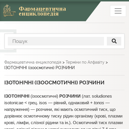
Фармацевтична
енциклопедія
Фармацевтична енциклопедія
>
Терміни по Алфавіту
>
ІЗОТОНІЧНІ (ізоосмотичні) РОЗЧИНИ
ІЗОТОНІЧНІ (ІЗООСМОТИЧНІ) РОЗЧИНИ
ІЗОТОНІЧНІ
(ізоосмотичні)
РОЗЧИНИ
(лат. soludiones
isotonicae < грец. isos — рівний, однаковий +
tonos
—
напруження) — розчини, які мають осмотичний тиск, що
дорівнює осмотичному тиску рідин організму (крові, плазми
крові, лімфи, слізної рідини та ін.). Осмотичний тиск плазми