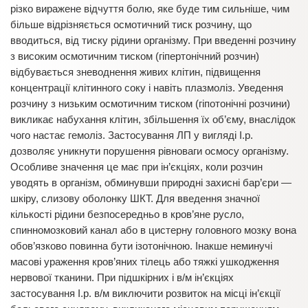
різко виражене відчуття болю, яке буде тим сильніше, чим
більше відрізняється осмотичний тиск розчину, що
вводиться, від тиску рідини організму. При введенні розчину
з високим осмотичним тиском (гіпертонічний розчин)
відбувається зневоднення живих клітин, підвищення
концентрації клітинного соку і навіть плазмоліз. Уведення
розчину з низьким осмотичним тиском (гіпотонічні розчини)
викликає набухання клітин, збільшення їх об’єму, внаслідок
чого настає гемоліз. Застосування ЛП у вигляді І.р.
дозволяє уникнути порушення рівноваги осмосу організму.
Особливе значення це має при ін’єкціях, коли розчин
уводять в організм, обминувши природні захисні бар’єри —
шкіру, слизову оболонку ШКТ. Для введення значної
кількості рідини безпосередньо в кров’яне русло,
спинномозковий канал або в цистерну головного мозку вона
обов’язково повинна бути ізотонічною. Інакше неминучі
масові ураження кров’яних тілець або тяжкі ушкодження
нервової тканини. При підшкірних і в/м ін’єкціях
застосування І.р. в/м виключити розвиток на місці ін’єкції