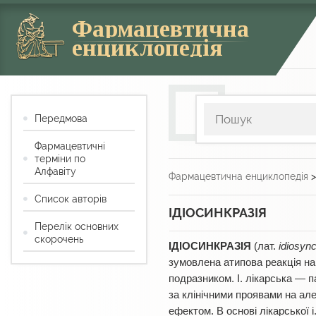
Фармацевтична
енциклопедія
Передмова
Фармацевтичні
терміни по
Алфавіту
Фармацевтична енциклопедія
Список авторів
ІДІОСИНКРАЗІЯ
Перелік основних
скорочень
ІДІОСИНКРАЗIЯ
(лат.
idiosync
зумовлена атипова реакція на 
подразником. І. лікарська — 
за клінічними проявами на але
ефектом. В основі лікарської 