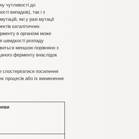
ну чутливості до
ті випадків), так і з
тацій, які у разі мутації
ектів каталітичних
рменту в організмі може
ня швидкості розпаду
явиться меншою порівняно з
в даного ферменту внаслідок
же спостерігатися посилення
их процесів або їх виникнення
ояви