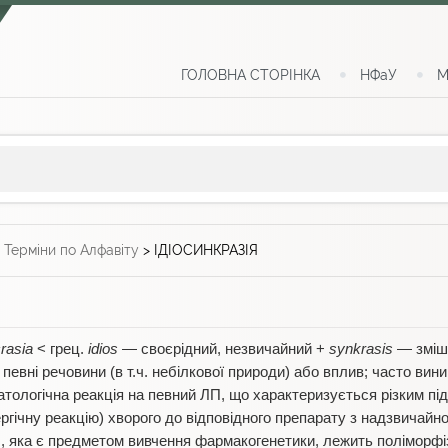
ГОЛОВНА СТОРІНКА
НФаУ
М
>
Терміни по Алфавіту
>
ІДІОСИНКРАЗІЯ
rasia
< грец.
іdios
— своєрідний, незвичайний +
synkrasis
— зміш
певні речовини (в т.ч. небілкової природи) або вплив; часто вин
патологічна реакція на певний ЛП, що характеризується різким п
ргічну реакцію) хворого до відповідного препарату з надзвичайн
і., яка є предметом вивчення фармакогенетики, лежить поліморфі