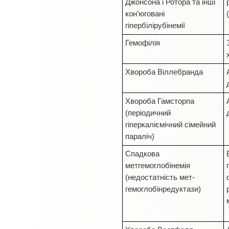
Джонсона і Ротора та інші
кон’юговані
гіпербілірубінемії
Гемофілія
Хвороба Віллебранда
Хвороба Гамсторпа
(періодичний
гіперкаліємічний сімейний
параліч)
Спадкова
метгемоглобінемія
(недостатність мет-
гемоглобінредуктази)