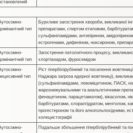
встановлений
Аутосомно-
Бурхливе загострення хвороби, викликаної ін
домінантний тип
препаратами, спиртом етиловим, барбітурата
сульфаніламідами, антипірином, амідопірином
естрогенами, дифеніном, ноксироном, препара
Аутосомно-
Загострення патологічного процесу, викликан
домінантний тип
хлортіазидом, фуросемідом
Аутосомно-
Ріст гіпербілірубінемії та посилення жовтяниц
рецесивний тип
Наджара загроза ядерної жовтяниці), виклика
(сульфаніламідами, левоміцетином, ПАСК, но
жарознижувальними та анальгетичними препа
фенацетином, парацетамолом), вікасолом, ні
барбітуратами, хлоралгідратом, ментолом, 
прогестероном та його алкогольпохідними, ес
холецистографії
Аутосомно-
Подальше збільшення гіпербілірубінемії та п