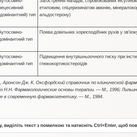
Аутосомно-
Загострення нападів, спровокованих інсуліно
рецесивний
етиловим, гліцеризинатом амонію, мінералоко
(домінантний) тип
альдостерону)
Аутосомно-
Поява довільних хореєподібних рухів у зв’яз
домінантний тип
Аутосомно-
Підвищення внутрішньоочного тиску при інстил
домінантний тип
глюкокортикостероїдів
, Аронсон Дж. К. Оксфордский справочник по клинической фар
о Н.Н. Фармакологические основы терапии. — М., 1996; Лильин Е
е в современную фармакогенетику. — М., 1984.
 виділіть текст з помилкою та натисніть Ctrl+Enter, щоб по