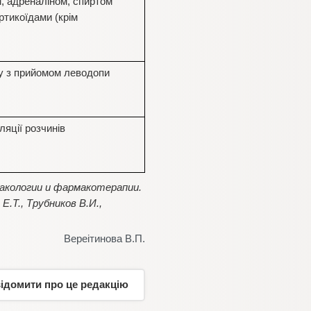
м, адреналіном, спиртом
ртикоїдами (крім
ку з прийомом леводопи
яції розчинів
макологии и фармакотерапии.
.Т., Трубников В.И.,
Вереітинова В.П.
відомити про це редакцію