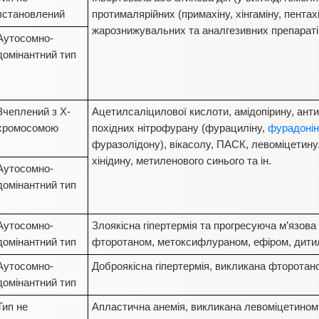
встановлений
протималярійних (примахіну, хінгаміну, пентахі
жарознижувальних та аналгезивних препараті
Аутосомно-
домінантний тип
Зчеплений з Х-
Ацетилсаліцилової кислоти, амідопірину, анти
хромосомою
похідних нітрофурану (фурациліну,
фурадонін
фуразолідону), вікасолу, ПАСК, левоміцетину
хінідину, метиленового синього та ін.
Аутосомно-
домінантний тип
Аутосомно-
Злоякісна гіпертермія та прогресуюча м’язова 
домінантний тип
фторотаном, метоксифлураном, ефіром, дити
Аутосомно-
Доброякісна гіпертермія, викликана фторотан
домінантний тип
Тип не
Апластична анемія, викликана левоміцетином