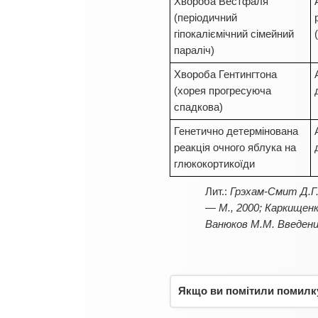
Хвороба Вестфаля
(періодичний
гіпокаліємічний сімейний
параліч)
Хвороба Гентингтона
(хорея прогресуюча
спадкова)
Генетично детермінована
реакція очного яблука на
глюкокортикоїди
Грэхам-Смит Д.Г.
— М., 2000; Каркищенк
Ванюков М.М. Введени
Якщо ви помітили помилку,