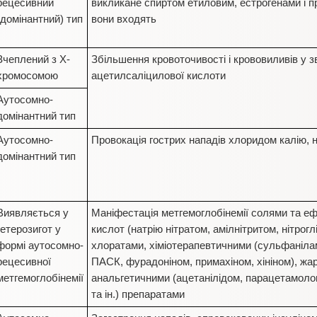
рецесивний
викликане спиртом етиловим, естрогенами і п
(домінантний) тип
вони входять
Зчеплений з Х-
Збільшення кровоточивості і крововиливів у з
хромосомою
ацетилсаліцилової кислоти
Аутосомно-
домінантний тип
Аутосомно-
Провокація гострих нападів хлоридом калію,
домінантний тип
Виявляється у
Маніфестація метгемоглобінемії солями та ефі
гетерозигот у
кислот (натрію нітратом, амілнітритом, нітро
формі аутосомно-
хлоратами, хіміотерапевтичними (сульфаніла
рецесивної
ПАСК, фурадоніном, примахіном, хініном), жа
метгемоглобінемії
анальгетичними (ацетанілідом, парацетамоло
та ін.) препаратами