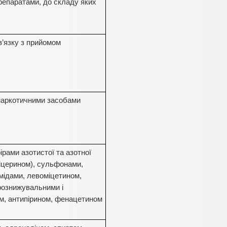
репаратами, до складу яких
в’язку з прийомом
 наркотичними засобами
рами азотистої та азотної
гліцерином), сульфонами,
мідами, левоміцетином,
рознижувальними і
м, антипірином, фенацетином