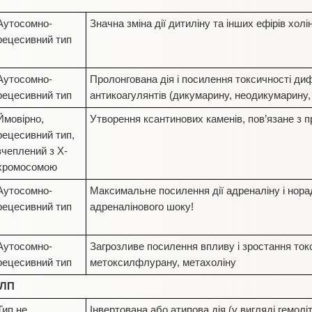
Аутосомно-
Значна зміна дії дитиліну та інших ефірів холі
рецесивний тип
Аутосомно-
Пролонгована дія і посилення токсичності ди
рецесивний тип
антикоагулянтів (дикумарину, неодикумарину
Ймовірно,
Утворення ксантинових каменів, пов’язане з
рецесивний тип,
зчеплений з Х-
хромосомою
Аутосомно-
Максимальне посилення дії адреналіну і нора
рецесивний тип
адреналінового шоку!
Аутосомно-
Загрозливе посилення впливу і зростання ток
рецесивний тип
метоксилфлурану, метахоліну
 ЛП
Тип не
Інвертована або атипова дія (у вигляді гемоліт