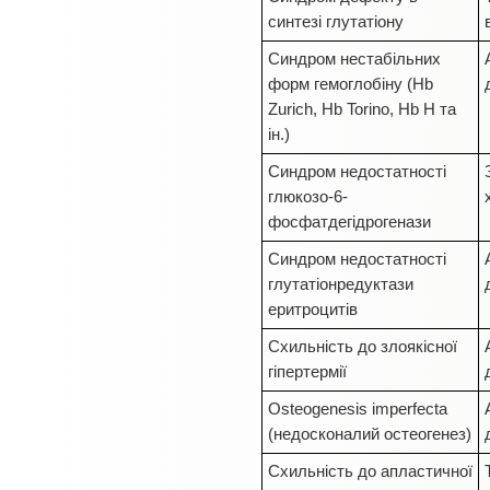
синтезі глутатіону
Синдром нестабільних
форм гемоглобіну (Hb
Zurich, Hb Torino, Hb H та
ін.)
Синдром недостатності
глюкозо-6-
фосфатдегідрогенази
Синдром недостатності
глутатіонредуктази
еритроцитів
Схильність до злоякісної
гіпертермії
Osteogenesis imperfecta
(недосконалий остеогенез)
Схильність до апластичної