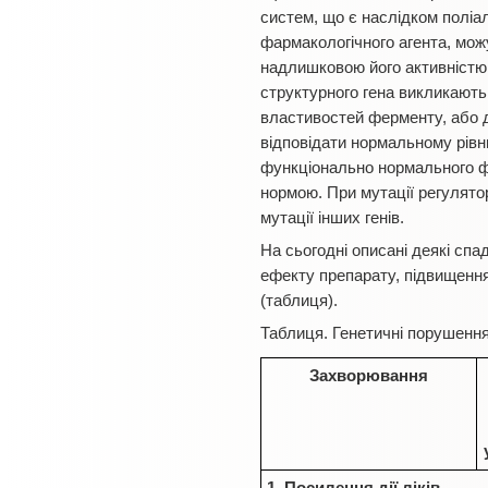
систем, що є наслідком поліа
фармакологічного агента, можу
надлишковою його активністю в
структурного гена викликають
властивостей ферменту, або д
відповідати нормальному рівн
функціонально нормального ф
нормою. При мутації регулятор
мутації інших генів.
На сьогодні описані деякі сп
ефекту препарату, підвищення 
(таблиця).
Таблиця. Генетичні порушення
Захворювання