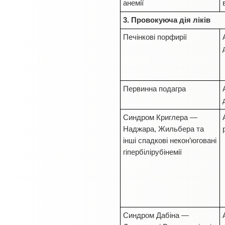
анемії
3. Провокуюча дія ліків
Печінкові порфирії
Первинна подагра
Синдром Криглера —
Наджара, Жильбера та
інші спадкові некон’юговані
гіпербілірубінемії
Синдром Дабіна —