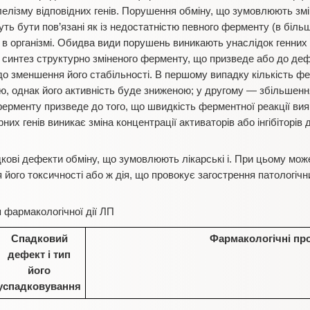
лелізму відповідних генів. Порушення обміну, що зумовлюють змі
ть бути пов’язані як із недостатністю певного ферменту (в більшос
 організмі. Обидва види порушень виникають унаслідок генних му
 синтез структурно зміненого ферменту, що призведе або до деф
о зменшення його стабільності. В першому випадку кількість фе
ю, однак його активність буде зниженою; у другому — збільшен
ерменту призведе до того, що швидкість ферментної реакції ви
них генів виникає зміна концентрації активаторів або інгібіторі
адкові дефекти обміну, що зумовлюють лікарські і. При цьому мо
його токсичності або ж дія, що провокує загострення патологічн
 фармакологічної дії ЛП
Спадковий
Фармакологічні пр
дефект і тип
його
успадковування