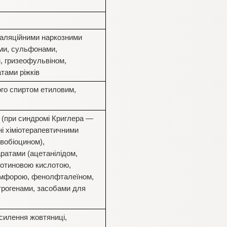
галяційними наркозними
ми, сульфонами,
, гризеофульвіном,
тами ріжків
ого спиртом етиловим,
і (при синдромі Криглера —
ні хіміотерапевтичними
вобіоцином),
ратами (ацетанілідом,
котиновою кислотою,
камфорою, фенолфталеїном,
трогенами, засобами для
осилення жовтяниці,