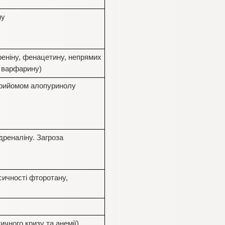
ну
феніну, фенацетину, непрямих
, варфарину)
 прийомом алопуринолу
дреналіну. Загроза
сичності фторотану,
ичного кризу та анемії)