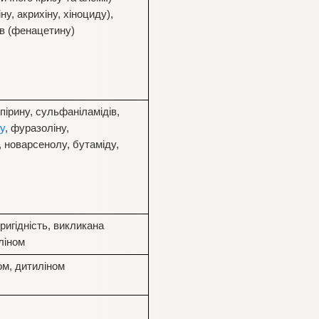
ну, акрихіну, хіноциду),
в (фенацетину)
пірину, сульфаніламідів,
у
, фуразоліну,
, новарсенолу, бутаміду,
ригідність, викликана
ліном
ом, дитиліном