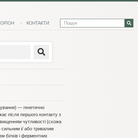
ОРІОН
КОНТАКТИ
ування) — генетично
икає після першого контакту з
ідвищенням чутливості (схожа
о сильним і/ або тривалим
зм білків і ферментних