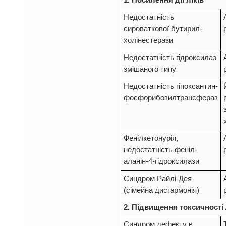
1. Посилення дії ліків
Недостатність
сироваткової бутирил-
холінестерази
Недостатність гідроксилаз
змішаного типу
Недостатність гіпоксантин-
фосфорибозилтрансфераз
Фенілкетонурія,
недостатність феніл-
аланін-4-гідроксилази
Синдром Райлі-Дея
(сімейна дисгармонія)
2. Підвищення токсичності
Синдром дефекту в