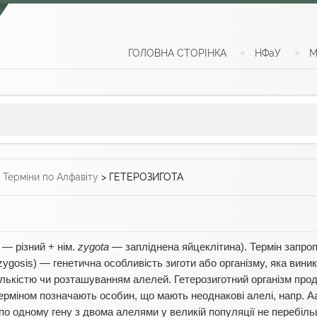
ГОЛОВНА СТОРІНКА
НФаУ
М
>
Терміни по Алфавіту
>
ГЕТЕРОЗИГОТА
— різний + нім.
zygota
— запліднена яйцеклітина). Термін запро
rozygosis) — генетична особливість зиготи або організму, яка вини
ількістю чи розташуванням алелей. Гетерозиготний організм прод
ерміном позначають особин, що мають неоднакові алелі, напр. Аа
о одному гену з двома алелями у великій популяції не перебіл