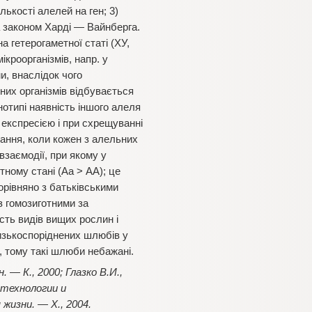
лькості алелей на ген; 3)
 законом Харді — Вайнберга.
а гетерогаметної статі (ХУ,
ікроорганізмів, напр. у
и, внаслідок чого
них організмів відбувається
отипі наявність іншого алеля
 експресією і при схрещуванні
вання, коли кожен з алельних
взаємодії, при якому у
тному стані (Аа > АА); це
орівняно з батьківськими
з гомозиготними за
сть видів вищих рослин і
изькоспоріднених шлюбів у
, тому такі шлюби небажані.
. — К., 2000; Глазко В.И.,
-технологии и
жизни. — Х., 2004.