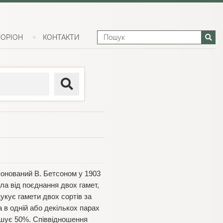
ОРІОН
КОНТАКТИ
понований В. Бетсоном у 1903
кла від поєднання двох гамет,
укує гамети двох сортів за
 в одній або декількох парах
ьшує 50%. Співвідношення