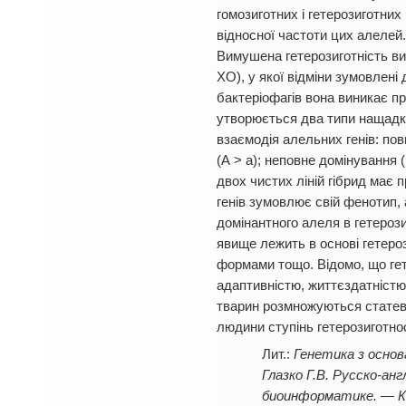
гомозиготних і гетерозиготних 
відносної частоти цих алелей
Вимушена гетерозиготність вин
ХО), у якої відміни зумовлені 
бактеріофагів вона виникає пр
утворюється два типи нащадкі
взаємодія алельних генів: по
(А > а); неповне домінування 
двох чистих ліній гібрид має
генів зумовлює свій фенотип, 
домінантного алеля в гетерози
явище лежить в основі гетеро
формами тощо. Відомо, що гете
адаптивністю, життєздатністю,
тварин розмножуються статеви
людини ступінь гетерозиготнос
Генетика з основа
Глазко Г.В. Русско-ан
биоинформатике. — К.,