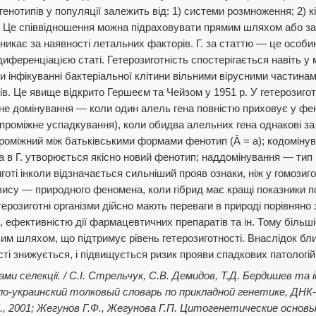
генотипів у популяції залежить від: 1) системи розмноження; 2) кі
. Це співвідношення можна підраховувати прямим шляхом або за
икає за наявності летальних факторів. Г. за статтю — це особин
диференціацією статі. Гетерозиготність спостерігається навіть у м
и інфікуванні бактеріальної клітини вільними вірусними частинам
в. Це явище відкрито Гершеєм та Чейзом у 1951 р. У гетерозигот
вне домінування — коли один алель гена повністю приховує у фен
(проміжне успадкування), коли обидва алельних гена однакові за
 проміжний між батьківськими формами фенотип (Ā = а); кодоміну
а в Г. утворюється якісно новий фенотип; наддомінування — тип 
готі інколи відзначається сильніший прояв ознаки, ніж у гомозиго
зису — природного феномена, коли гібрид має кращі показники п
розиготні організми дійсно мають переваги в природі порівняно 
 ефективністю дії фармацевтичних препаратів та ін. Тому більші
м шляхом, що підтримує рівень гетерозиготності. Внаслідок бл
ті знижується, і підвищується ризик прояви спадкових патологій
ми селекції. / С.І. Стрельчук, С.В. Демидов, Т.Д. Бердишев та ін
гло-украинский толковый словарь по прикладной генетике, ДНК
 2001; Жегунов Г.Ф., Жегунова Г.П. Цитогенетические основы 