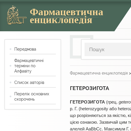
Фармацевтична
енциклопедія
Передмова
Фармацевтичні
терміни по
Алфавіту
Фармацевтична енциклопедія
Список авторів
ГЕТЕРОЗИГОТА
Перелік основних
скорочень
ГЕТЕРОЗИГОТА
(грец.
getero
р. Г. (heterozygosity або hete
що розрізняються за якістю, к
цією ознакою. Зазвичай цим т
алелей АаВbСс. Максимум Г. п