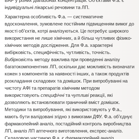
БАР у різних діапазонах концентрацій. Об’єктами Ф.а. є
індивідуальні лікарські речовини та ЛП.
Характерна особливість Ф.а. — систематичне
вдосконалення, зумовлене постійним підвищенням вимог до
якості об’єктів, котрі аналізуються. Це потребує широкого
використання не лише хімічних, а й більш чутливих фізико-
хімічних методів дослідження. Для Ф.а. характерні
вибірковість, специфічність, чутливість, точність.
Вибірковість
методу важлива при проведенні аналізу
багатокомпонентних ЛП, оскільки дає можливість визначати
кожен з компонентів за наявності інших, а також продуктів
розкладання складових та домішок. При випробуванні на
чистоту АФІ та препаратів хімічним методом
використовують
специфічні
та
чутливі
реакції, які
дозволяють встановлювати граничний вміст домішок.
Методики та випробування, які використовують у Ф.а.,
мають бути валідовані згідно з вимогами ДФУ. Ф.а. об’єднує
фармакопейний аналіз, постадійний контроль виробництва
ЛП, аналіз ЛП аптечного виготовлення, експрес-аналіз.
Складовою частиною Ф.а. є фармакопейний аналіз.