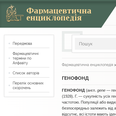
Фармацевтична
енциклопедія
Передмова
Фармацевтичні
терміни по
Алфавіту
Фармацевтична енциклопедія
Список авторів
ГЕНОФОНД
Перелік основних
скорочень
ГЕНОФОНД
(англ.
gene
— ген
(1928). Г. — сукупність усіх 
частотою. Популяції або види
безпосередньо залежить від ал
відсутнє, всі істоти мають іде