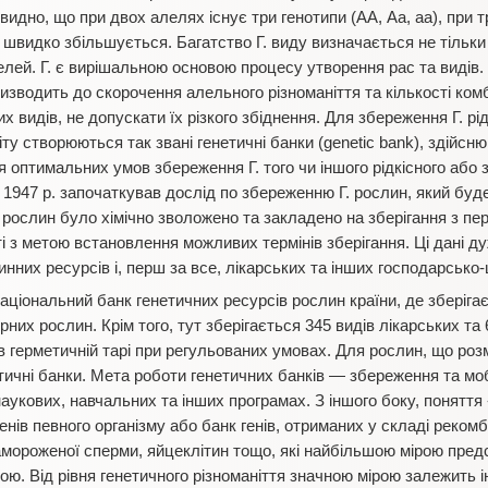
идно, що при двох алелях існує три генотипи (АА, Аа, аа), при 
сть швидко збільшується. Багатство Г. виду визначається не тільк
лелей. Г. є вирішальною основою процесу утворення рас та виді
зводить до скорочення алельного різноманіття та кількості комб
их видів, не допускати їх різкого збіднення. Для збереження Г. рі
іту створюються так звані генетичні банки (genetic bank), здійсн
 оптимальних умов збереження Г. того чи іншого рідкісного або 
 1947 р. започаткував дослід по збереженню Г. рослин, який буде
 рослин було хімічно зволожено та закладено на зберігання з пе
ті з метою встановлення можливих термінів зберігання. Ці дані д
инних ресурсів і, перш за все, лікарських та інших господарсько-
Національний банк генетичних ресурсів рослин країни, де зберіга
рних рослин. Крім того, тут зберігається 345 видів лікарських та
 в герметичній тарі при регульованих умовах. Для рослин, що ро
етичні банки. Мета роботи генетичних банків — збереження та мо
аукових, навчальних та інших програмах. З іншого боку, поняття
енів певного організму або банк генів, отриманих у складі реком
замороженої сперми, яйцеклітин тощо, які найбільшою мірою пре
тою. Від рівня генетичного різноманіття значною мірою залежить 