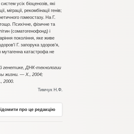
систем усіх біоценозів, які
 міграції, рекомбінації генів;
нетичного гомеостазу. На Г.
 тощо. Психічне, фізичне та
літин (соматогенофонд) і
ріння покоління, яке живе
оров’ї Г. запорука здоров’я,
и мутагенна катастрофа не
ной генетике, ДНК-технологии
ы жизни. — Х., 2004;
, 2000.
Тимчук Н.Ф.
відомити про це редакцію