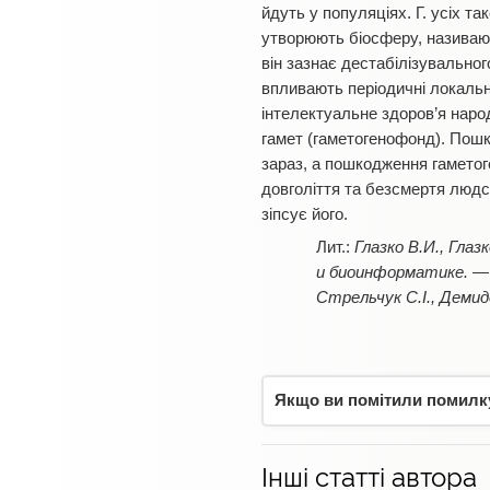
йдуть у популяціях. Г. усіх та
утворюють біосферу, називають 
він зазнає дестабілізувальног
впливають періодичні локальні
інтелектуальне здоров’я народ
гамет (гаметогенофонд). Пош
зараз, а пошкодження гаметог
довголіття та безсмертя людс
зіпсує його.
Глазко В.И., Гла
и биоинформатике. — К
Стрельчук С.І., Демидо
Якщо ви помітили помилку,
Інші статті автора