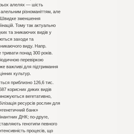
трьох алелях — шість
и алельним різноманіттям, але
в. Швидке зменшення
інацій. Тому так актуально
дких та зникаючих видів у
юються заходи та
зникаючого виду. Напр.
 тривати понад 300 років.
ріодичною перевіркою
уже важливі для підтримання
цінних культур.
ється приблизно 126,6 тис.
 687 корисних диких видів
змножуються вегетативно,
білізація ресурсів рослин для
 «генетичний банк»
бінантних ДНК; по-друге,
дставляють генотипи певного
інтенсивність процесів, що