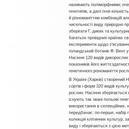
називають поліморфними; очев
генотипів, а далі їхня кількі
й різноманіттям комбінацій а
чисельності виду природно при
зберігати Г. диких та культурн
багатьох провідних країнах св
експерименти щодо з’ясування
голандський ботанік Ф. Вент у
Насіння 120 видів дикорослих
показників його життєздатнос
генетичного різноманіття росл
В Україні (Харків) створений 
сортів і форм 320 видів культу
рослин. Насіння зберігається
існують так звані польові ген
використання в селекційних, н
передбачає: по-перше, набір г
колекція клітинних культур, 
виду і зберігаються з цією ме