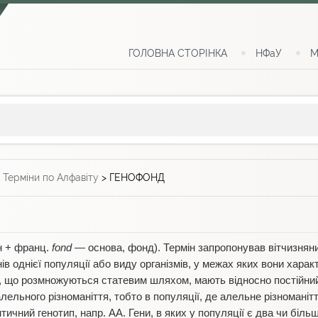
ГОЛОВНА СТОРІНКА
НФаУ
М
>
Терміни по Алфавіту
>
ГЕНОФОНД
 + франц.
fond
— основа, фонд). Термін запропонував вітчизнян
генів однієї популяції або виду організмів, у межах яких вони хар
, що розмножуються статевим шляхом, мають відносно постійний 
ельного різноманіття, тобто в популяції, де алельне різноманіт
нтичний генотип, напр. АА. Гени, в яких у популяції є два чи біл