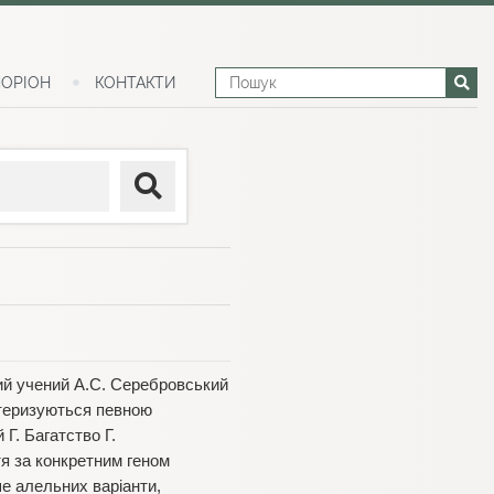
ОРІОН
КОНТАКТИ
ий учений А.С. Серебровський
актеризуються певною
Г. Багатство Г.
тя за конкретним геном
ьше алельних варіанти,