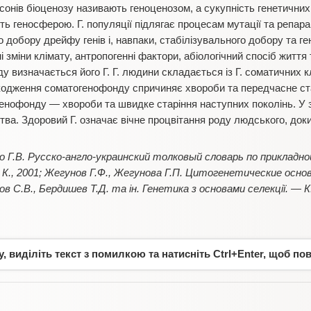
ксонів біоценозу називають геноценозом, а сукупність генетичних 
геносферою. Г. популяції підлягає процесам мутації та репарації,
о добору дрейфу генів і, навпаки, стабілізувального добору та ге
 зміни клімату, антропогенні фактори, абіологічний спосіб життя
у визначається його Г. Г. людини складається із Г. соматичних к
кодження соматогенофонду спричиняє хвороби та передчасне ста
енофонду — хвороби та швидке старіння наступних поколінь. У зд
тва. Здоровий Г. означає вічне процвітання роду людського, док
зко Г.В. Русско-англо-украинский толковый словарь по приклад
., 2001; Жегунов Г.Ф., Жегунова Г.П. Цитогенетические основ
в С.В., Бердишев Т.Д. та ін. Генетика з основами селекції. — К.
 виділіть текст з помилкою та натисніть Ctrl+Enter, щоб по